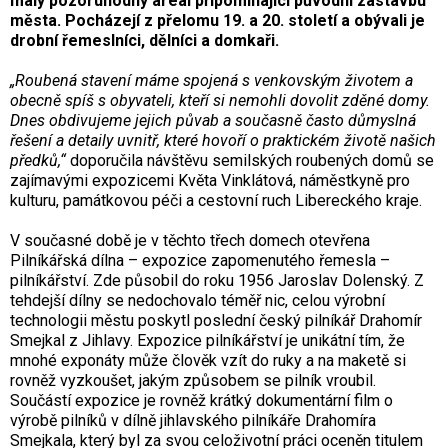
malý pozoruhodný areál připomínající původní zástavbu
města. Pocházejí z přelomu 19. a 20. století a obývali je
drobní řemeslníci, dělníci a domkaři.
„Roubená stavení máme spojená s venkovským životem a
obecně spíš s obyvateli, kteří si nemohli dovolit zděné domy.
Dnes obdivujeme jejich půvab a současně často důmyslná
řešení a detaily uvnitř, které hovoří o praktickém životě našich
předků,“
doporučila návštěvu semilských roubených domů se
zajímavými expozicemi Květa Vinklátová, náměstkyně pro
kulturu, památkovou péči a cestovní ruch Libereckého kraje.
V současné době je v těchto třech domech otevřena
Pilníkářská dílna –
expozice zapomenutého řemesla –
pilníkářství. Zde působil do roku 1956 Jaroslav Dolenský. Z
tehdejší dílny se nedochovalo téměř nic, celou výrobní
technologii městu poskytl poslední český pilníkář Drahomír
Smejkal z Jihlavy. Expozice pilníkářství je unikátní tím, že
mnohé exponáty může člověk vzít do ruky a na maketě si
rovněž vyzkoušet, jakým způsobem se pilník vroubil.
Součástí expozice je rovněž krátký dokumentární film o
výrobě pilníků v dílně jihlavského pilníkáře Drahomíra
Smejkala, který byl za svou celoživotní práci oceněn titulem