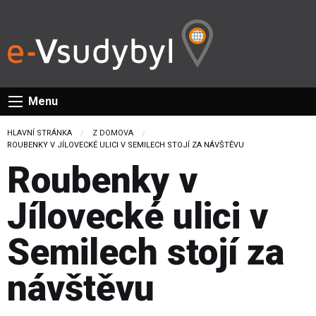
Menu
HLAVNÍ STRÁNKA
Z DOMOVA
CURRENT:
ROUBENKY V JÍLOVECKÉ ULICI V SEMILECH STOJÍ ZA NÁVŠTĚVU
Roubenky v
Jílovecké ulici v
Semilech stojí za
návštěvu