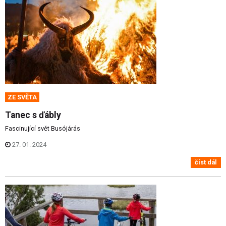
ZE SVĚTA
Tanec s ďábly
Fascinující svět Busójárás
27. 01. 2024
číst dál