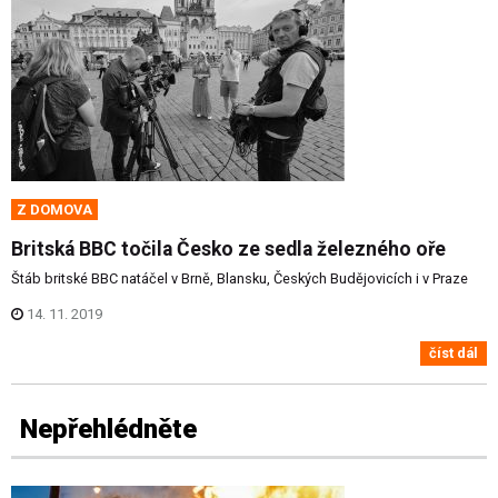
Z DOMOVA
Britská BBC točila Česko ze sedla železného oře
Štáb britské BBC natáčel v Brně, Blansku, Českých Budějovicích i v Praze
14. 11. 2019
číst dál
Nepřehlédněte