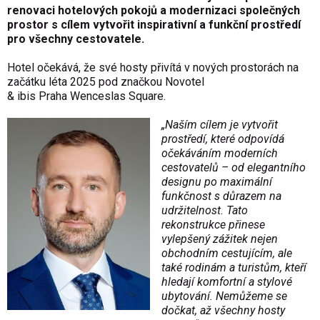
renovaci hotelových pokojů a modernizaci společných
prostor s cílem vytvořit inspirativní a funkční prostředí
pro všechny cestovatele.
Hotel očekává, že své hosty přivítá v nových prostorách na
začátku léta 2025 pod značkou Novotel
& ibis Praha Wenceslas Square.
„Naším cílem je vytvořit
prostředí, které odpovídá
očekáváním moderních
cestovatelů – od elegantního
designu po maximální
funkčnost s důrazem na
udržitelnost. Tato
rekonstrukce přinese
vylepšený zážitek nejen
obchodním cestujícím, ale
také rodinám a turistům, kteří
hledají komfortní a stylové
ubytování. Nemůžeme se
dočkat, až všechny hosty