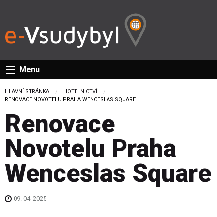
Menu
HLAVNÍ STRÁNKA
HOTELNICTVÍ
CURRENT:
RENOVACE NOVOTELU PRAHA WENCESLAS SQUARE
Renovace
Novotelu Praha
Wenceslas Square
09. 04. 2025