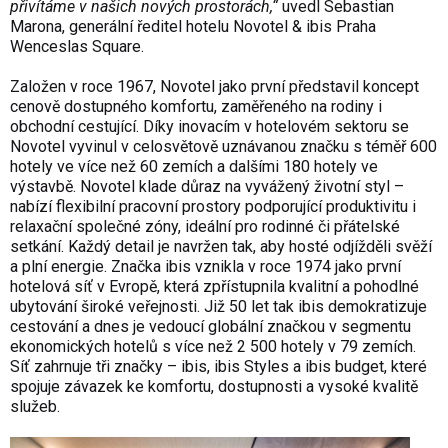
přivítáme v našich nových prostorách,“
uvedl Sebastian
Marona, generální ředitel hotelu Novotel & ibis Praha
Wenceslas Square.
Založen v roce 1967, Novotel jako první představil koncept
cenově dostupného komfortu, zaměřeného na rodiny i
obchodní cestující. Díky inovacím v hotelovém sektoru se
Novotel vyvinul v celosvětově uznávanou značku s téměř 600
hotely ve více než 60 zemích a dalšími 180 hotely ve
výstavbě. Novotel klade důraz na vyvážený životní styl –
nabízí flexibilní pracovní prostory podporující produktivitu i
relaxační společné zóny, ideální pro rodinné či přátelské
setkání. Každý detail je navržen tak, aby hosté odjížděli svěží
a plní energie. Značka ibis vznikla v roce 1974 jako první
hotelová síť v Evropě, která zpřístupnila kvalitní a pohodlné
ubytování široké veřejnosti. Již 50 let tak ibis demokratizuje
cestování a dnes je vedoucí globální značkou v segmentu
ekonomických hotelů s více než 2 500 hotely v 79 zemích.
Síť zahrnuje tři značky – ibis, ibis Styles a ibis budget, které
spojuje závazek ke komfortu, dostupnosti a vysoké kvalitě
služeb.