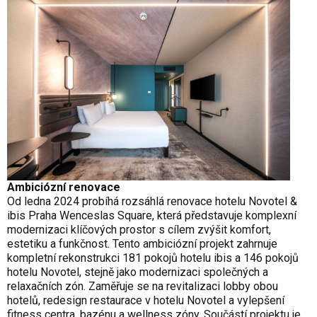
Ambiciózní renovace
Od ledna 2024 probíhá rozsáhlá renovace hotelu Novotel &
ibis Praha Wenceslas Square, která představuje komplexní
modernizaci klíčových prostor s cílem zvýšit komfort,
estetiku a funkčnost. Tento ambiciózní projekt zahrnuje
kompletní rekonstrukci 181 pokojů hotelu ibis a 146 pokojů
hotelu Novotel, stejně jako modernizaci společných a
relaxačních zón. Zaměřuje se na revitalizaci lobby obou
hotelů, redesign restaurace v hotelu Novotel a vylepšení
fitness centra, bazénu a wellness zóny. Součástí projektu je