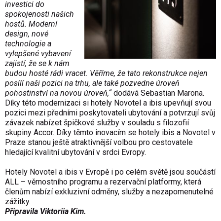
investici do
spokojenosti našich
hostů. Moderní
design, nové
technologie a
vylepšené vybavení
zajistí, že se k nám
budou hosté rádi vracet. Věříme, že tato rekonstrukce nejen
posílí naši pozici na trhu, ale také pozvedne úroveň
pohostinství na novou úroveň,“
dodává Sebastian Marona.
Díky této modernizaci si hotely Novotel a ibis upevňují svou
pozici mezi předními poskytovateli ubytování a potvrzují svůj
závazek nabízet špičkové služby v souladu s filozofií
skupiny Accor. Díky těmto inovacím se hotely ibis a Novotel v
Praze stanou ještě atraktivnější volbou pro cestovatele
hledající kvalitní ubytování v srdci Evropy.
Hotely Novotel a ibis v Evropě i po celém světě jsou součástí
ALL – věrnostního programu a rezervační platformy, která
členům nabízí exkluzivní odměny, služby a nezapomenutelné
zážitky.
Připravila Viktoriia Kim.