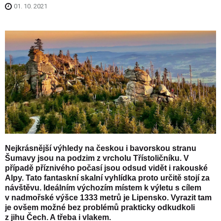
01. 10. 2021
Nejkrásnější výhledy na českou i bavorskou stranu
Šumavy jsou na podzim z vrcholu Třístoličníku. V
případě příznivého počasí jsou odsud vidět i rakouské
Alpy. Tato fantaskní skalní vyhlídka proto určitě stojí za
návštěvu. Ideálním výchozím místem k výletu s cílem
v nadmořské výšce 1333 metrů je Lipensko. Vyrazit tam
je ovšem možné bez problémů prakticky odkudkoli
z jihu Čech. A třeba i vlakem.