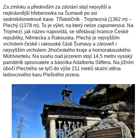
Za zmínku a především za zdolání stojí nejvyšší a
nejkrásnější hřebenovka na Šumavě po asi
sedmikilometrové trase
Třístoličník - Trojmezná (1362 m) –
Plechý (1378 m). To je výlet, na který nelze zapomenout. Na
Trojmezí, jak název napovídá, se střetávají hranice České
republiky, Německa a Rakouska. Plechý je nejvyšším
vrcholem české i rakouské části Šumavy a zároveň i
nejvyšším vrcholem Jihočeského kraje a hornorakouského
Mühlviertelu. Na svahu nad jezerem stojí 14,5 metru vysoký
památník spisovatele a básníka Adalberta Stiftera. Na jižním
úbočí Plechého se tyčí do výše 211 metrů skalní stěna
ledovcového karu Plešného jezera.