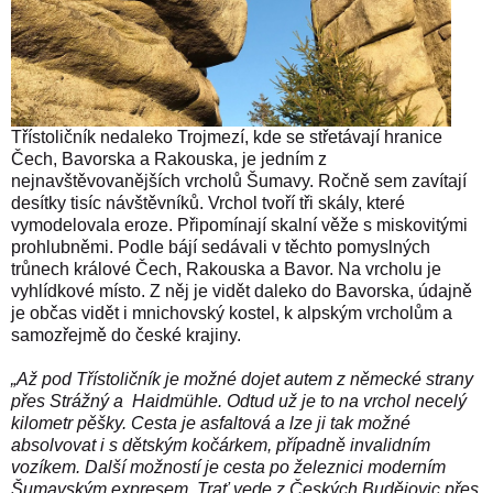
Třístoličník nedaleko Trojmezí, kde se střetávají hranice
Čech, Bavorska a Rakouska, je jedním z
nejnavštěvovanějších vrcholů Šumavy. Ročně sem zavítají
desítky tisíc návštěvníků. Vrchol tvoří tři skály, které
vymodelovala eroze. Připomínají skalní věže s miskovitými
prohlubněmi. Podle bájí sedávali v těchto pomyslných
trůnech králové Čech, Rakouska a Bavor. Na vrcholu je
vyhlídkové místo. Z něj je vidět daleko do Bavorska, údajně
je občas vidět i mnichovský kostel, k alpským vrcholům a
samozřejmě do české krajiny.
„Až pod Třístoličník je možné dojet autem z německé strany
přes Strážný a Haidmühle. Odtud už je to na vrchol necelý
kilometr pěšky. Cesta je asfaltová a lze ji tak možné
absolvovat i s dětským kočárkem, případně invalidním
vozíkem. Další možností je cesta po železnici moderním
Šumavským expresem. Trať vede z Českých Budějovic přes