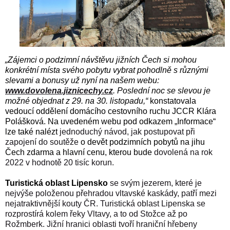
„Zájemci o podzimní návštěvu jižních Čech si mohou
konkrétní místa svého pobytu vybrat pohodlně s různými
slevami a bonusy už nyní na našem webu:
www.dovolena.jiznicechy.cz
.
Poslední noc se slevou je
možné objednat z 29. na 30. listopadu
,“
konstatovala
vedoucí oddělení domácího cestovního ruchu JCCR Klára
Polášková. Na uvedeném webu pod odkazem „Informace“
lze také nalézt
jednoduchý návod, jak
postupovat při
zapojení do soutěže
o devět podzimních pobytů na jihu
Čech zdarma a hlavní cenu, kterou bude
dovolená na rok
2022 v hodnotě 20 tisíc korun.
Turistická oblast
Lipensko
se svým jezerem, které je
nejvýše položenou přehradou vltavské kaskády, patří mezi
nejatraktivnější kouty ČR. Turistická oblast Lipenska se
rozprostírá kolem řeky Vltavy, a to od Stožce až po
Rožmberk. Jižní hranici oblasti tvoří hraniční hřebeny