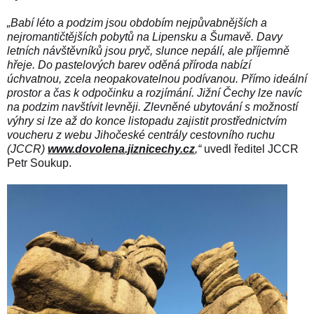
„Babí léto a podzim jsou obdobím nejpůvabnějších a
nejromantičtějších pobytů na Lipensku a Šumavě. Davy
letních návštěvníků jsou pryč, slunce nepálí, ale příjemně
hřeje. Do pastelových barev oděná příroda nabízí
úchvatnou, zcela neopakovatelnou podívanou. Přímo ideální
prostor a čas k odpočinku a rozjímání. Jižní Čechy lze navíc
na podzim navštívit levněji. Zlevněné ubytování s možností
výhry si lze až do konce listopadu zajistit prostřednictvím
voucheru z webu Jihočeské centrály cestovního ruchu
(JCCR)
www.dovolena.jiznicechy.cz
,“
uvedl ředitel JCCR
Petr Soukup.