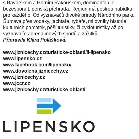
s Bavorskem a Horním Rakouskem, dominantou je
bezesporu Lipenská přehrada. Region má pestrou nabídku
pro každého. Od vyznavačů divoké přírody Národního parku
Šumava přes vodáky, jachtaře, rybáře, milovníky historie,
kulturních památek, pěší turistiky, či cykloturistiky až po
vyznavače adrenalinových sportů a zážitků.
Připravila
Klára Polášková
.
www.jiznicechy.cz/turisticke-oblasti/li-lipensko
www.lipensko.cz
www.facebook.com/lipensko/
www.dovolena.jiznicechy.cz
www.jiznicechy.cz
www.jccr.cz
www.jiznicechy.cz/turisticke-oblasti