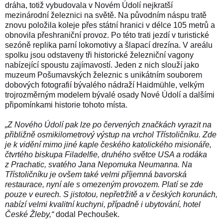
dráha, totiž vybudovala v Novém Údolí nejkratší
mezinárodní železnici na světě. Na původním náspu tratě
znovu položila koleje přes státní hranici v délce 105 metrů a
obnovila přeshraniční provoz. Po této trati jezdí v turistické
sezóně replika parní lokomotivy a šlapací drezína. V areálu
spolku jsou odstaveny tři historické železniční vagony
nabízející spoustu zajímavostí. Jeden z nich slouží jako
muzeum Pošumavských železnic s unikátním souborem
dobových fotografií bývalého nádraží Haidmühle, velkým
trojrozměrným modelem bývalé osady Nové Údolí a dalšími
připomínkami historie tohoto místa.
„Z Nového Údolí pak lze po červených značkách vyrazit na
přibližně osmikilometrový výstup na vrchol Třístoličníku. Zde
je k vidění mimo jiné kaple českého katolického misionáře,
čtvrtého biskupa Filadelfie, druhého světce USA a rodáka
z Prachatic, svatého Jana Nepomuka Neumanna. Na
Třístoličníku je ovšem také velmi příjemná bavorská
restaurace, nyní ale s omezeným provozem. Platí se zde
pouze v eurech. S jistotou, nepřetržitě a v českých korunách,
nabízí velmi kvalitní kuchyni, případně i ubytování, hotel
České Žleby,“
dodal
Pechoušek
.