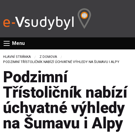
Menu
HLAVNÍ STRÁNKA
Z DOMOVA
CURRENT:
PODZIMNÍ TŘÍSTOLIČNÍK NABÍZÍ ÚCHVATNÉ VÝHLEDY NA ŠUMAVU I ALPY
Podzimní
Třístoličník nabízí
úchvatné výhledy
na Šumavu i Alpy