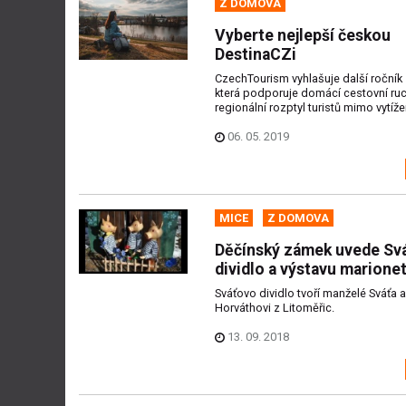
Z DOMOVA
Vyberte nejlepší českou
DestinaCZi
CzechTourism vyhlašuje další ročník
která podporuje domácí cestovní ruc
regionální rozptyl turistů mimo vytížen
06. 05. 2019
MICE
Z DOMOVA
Děčínský zámek uvede Sv
dividlo a výstavu marione
Sváťovo dividlo tvoří manželé Sváťa 
Horváthovi z Litoměřic.
13. 09. 2018