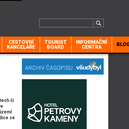
CESTOVNÍ
TOURIST
INFORMAČNÍ
BLO
KANCELÁŘE
BOARD
CENTRA
tech či
le
 území
dice se