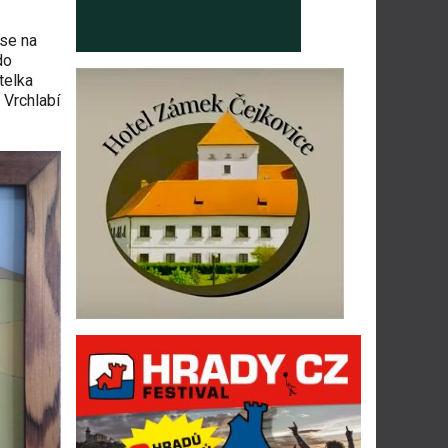
 se na
do
telka
 Vrchlabí