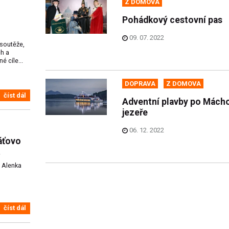
Z DOMOVA
Pohádkový cestovní pas
09. 07. 2022
 soutěže,
h a
é cíle...
DOPRAVA
Z DOMOVA
číst dál
Adventní plavby po Mách
jezeře
06. 12. 2022
áťovo
t
a Alenka
číst dál