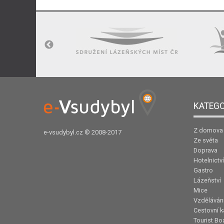
KATEGO
Z domova
e-vsudybyl.cz
© 2008-2017
Ze světa
Doprava
Hotelnictví
Gastro
Lázeňství
Mice
Vzděláván
Cestovní k
Tourist Bo