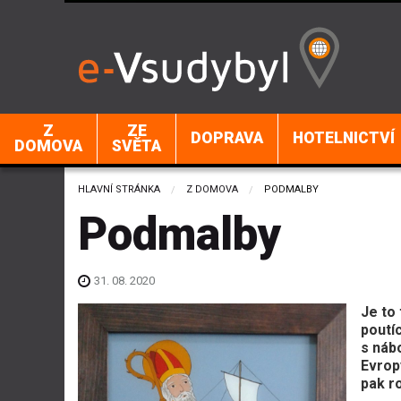
Z
ZE
DOPRAVA
HOTELNICTVÍ
DOMOVA
SVĚTA
HLAVNÍ STRÁNKA
Z DOMOVA
CURRENT:
PODMALBY
Podmalby
31. 08. 2020
Je to 
poutí
s náb
Evrop
pak ro