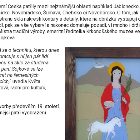
mí Česka patřily mezi nejznámější oblasti například Jablonecko,
nicko, Novohradsko, Šumava, Chebsko či Novoborsko.
O tom, jak
stranu skla nakreslí kontury a detaily, které na obrázku vystupují 
í, pak se vše vybarví a nakonec domaluje pozadí, ví mnoho i drži
 Mistra tradiční výroby, emeritní ředitelka Krkonošského muzea ve
ojková.
 se o techniku, kterou dnes
racuje s ní jen pár lidí.
ou na sklo za studena
y paní Sojkové se lze
mit na řemeslných
cích,“
uvedla Květa
tová, radní pro kulturu,
vorby především 19. století,
nější patří vyobrazení