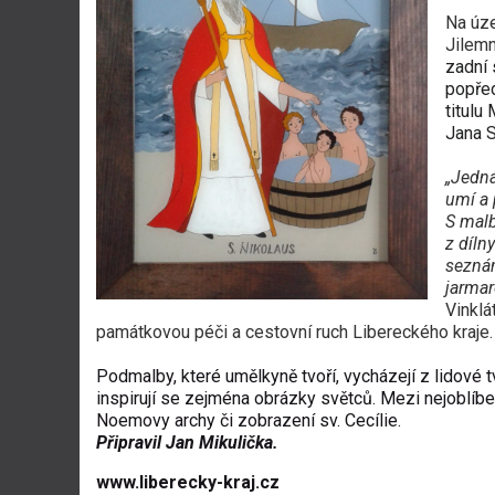
Na úze
Jilem
zadní 
popřed
titulu
Jana S
„Jedná
umí a p
S malb
z díln
sezná
jarmar
Vinklá
památkovou péči a cestovní ruch Libereckého kraje.
Podmalby, které umělkyně tvoří, vycházejí z lidové t
inspirují se zejména obrázky světců. Mezi nejoblíbe
Noemovy archy či zobrazení sv. Cecílie.
Připravil Jan Mikulička.
www.liberecky-kraj.cz