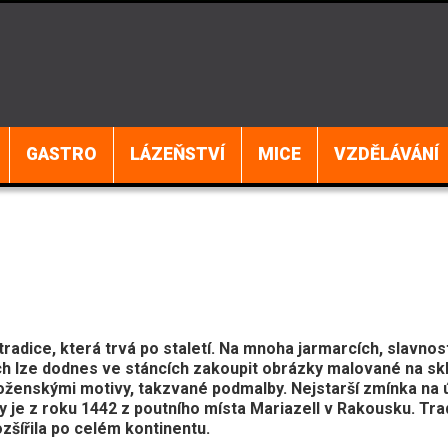
GASTRO
LÁZEŇSTVÍ
MICE
VZDĚLÁVÁNÍ
tradice, která trvá po staletí. Na mnoha jarmarcích, slavnos
ch lze dodnes ve stáncích zakoupit obrázky malované na sk
oženskými motivy, takzvané podmalby. Nejstarší zmínka na
y je z roku 1442 z poutního místa Mariazell v Rakousku. Tra
zšířila po celém kontinentu.