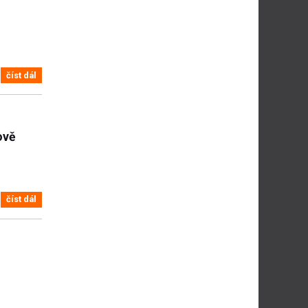
číst dál
ově
číst dál