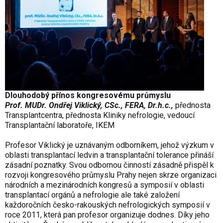
Dlouhodobý přínos kongresovému průmyslu
Prof. MUDr. Ondřej Viklický, CSc., FERA, Dr.h.c.,
přednosta
Transplantcentra, přednosta Kliniky nefrologie, vedoucí
Transplantační laboratoře, IKEM
Profesor Viklický je uznávaným odborníkem, jehož výzkum v
oblasti transplantací ledvin a transplantační tolerance přináší
zásadní poznatky. Svou odbornou činností zásadně přispěl k
rozvoji kongresového průmyslu Prahy nejen skrze organizaci
národních a mezinárodních kongresů a symposií v oblasti
transplantací orgánů a nefrologie ale také založení
každoročních česko-rakouských nefrologických symposií v
roce 2011, která pan profesor organizuje dodnes. Díky jeho