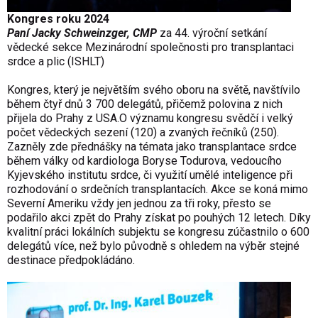
Kongres roku 2024
Paní Jacky Schweinzger, CMP
za 44. výroční setkání
vědecké sekce Mezinárodní společnosti pro transplantaci
srdce a plic (ISHLT)
Kongres, který je největším svého oboru na světě, navštívilo
během čtyř dnů 3 700 delegátů, přičemž polovina z nich
přijela do Prahy z USA.O významu kongresu svědčí i velký
počet vědeckých sezení (120) a zvaných řečníků (250).
Zazněly zde přednášky na témata jako transplantace srdce
během války od kardiologa Boryse Todurova, vedoucího
Kyjevského institutu srdce, či využití umělé inteligence při
rozhodování o srdečních transplantacích. Akce se koná mimo
Severní Ameriku vždy jen jednou za tři roky, přesto se
podařilo akci zpět do Prahy získat po pouhých 12 letech. Díky
kvalitní práci lokálních subjektu se kongresu zúčastnilo o 600
delegátů více, než bylo původně s ohledem na výběr stejné
destinace předpokládáno.