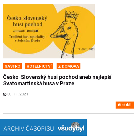
GASTRO
HOTELNICTVÍ
Z DOMOVA
Česko-Slovenský husí pochod aneb nejlepší
Svatomartinská husa v Praze
03. 11. 2021
číst dál