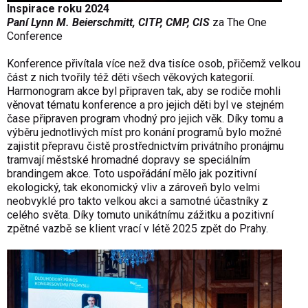
Inspirace roku 2024
Paní Lynn M. Beierschmitt, CITP, CMP, CIS
za The One
Conference
Konference přivítala více než dva tisíce osob, přičemž velkou
část z nich tvořily též děti všech věkových kategorií.
Harmonogram akce byl připraven tak, aby se rodiče mohli
věnovat tématu konference a pro jejich děti byl ve stejném
čase připraven program vhodný pro jejich věk. Díky tomu a
výběru jednotlivých míst pro konání programů bylo možné
zajistit přepravu čistě prostřednictvím privátního pronájmu
tramvají městské hromadné dopravy se speciálním
brandingem akce. Toto uspořádání mělo jak pozitivní
ekologický, tak ekonomický vliv a zároveň bylo velmi
neobvyklé pro takto velkou akci a samotné účastníky z
celého světa. Díky tomuto unikátnímu zážitku a pozitivní
zpětné vazbě se klient vrací v létě 2025 zpět do Prahy.