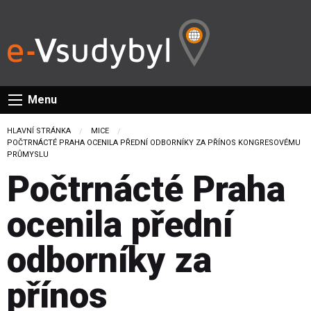
Menu
HLAVNÍ STRÁNKA
MICE
CURRENT:
POČTRNÁCTÉ PRAHA OCENILA PŘEDNÍ ODBORNÍKY ZA PŘÍNOS KONGRESOVÉMU
PRŮMYSLU
Počtrnácté Praha
ocenila přední
odborníky za
přínos