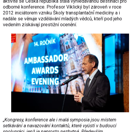
aktivitě se Česká republika stala vyhledávanou destinací pro
odborné konference. Profesor Viklický byl zároveň v roce
2012 iniciátorem vzniku Školy transplantační́ medicíny a i
nadále se věnuje vzdělávání mladých vědců, kteří pod jeho
vedením získávají prestižní ocenění.
„Kongresy, konference ale i malá symposia jsou místem
setkávání a navazování kontaktů, které vyústí v budoucí
spolupráci, jenž je naprosto nezbytná. Především