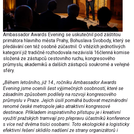
Ambassador Awards Evening se uskutečnil pod záštitou
primátora hlavního města Prahy, Bohuslava Svobody, který se
předávání cen též osobně zúčastnil. O vítězích jednotlivých
kategorií již tradičně rozhodovala nezávislá 16členná komise
složená ze zástupců cestovního ruchu, kongresového
průmyslu, akademiků a dalších zástupců soukromé a veřejné
sféry.
„Během letošního, již 14., ročníku Ambassador Awards
Evening jsme ocenili šest výjimečných osobností, které se
zásadním způsobem podílely na rozvoji kongresového
průmyslu v Praze. Jejich úsilí pomáhá budovat mezinárodní
renomé české metropole jako atraktivní kongresové
destinace. Příkladem inspirativního přístupu je i kreativní
využití pražských tramvají pro přepravu účastníků konference
s více než dvěma tisíci osobami. Toto ekologické a logisticky
efektivní řešení sklidilo nadšení ze strany organizátorů i