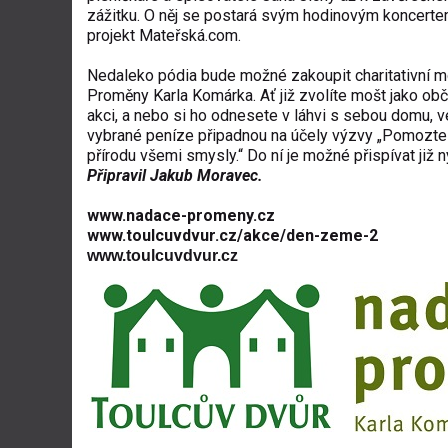
zážitku. O něj se postará svým hodinovým koncert
projekt Mateřská.com.
Nedaleko pódia bude možné zakoupit charitativní 
Proměny Karla Komárka. Ať již zvolíte mošt jako obč
akci, a nebo si ho odnesete v láhvi s sebou domu, 
vybrané peníze připadnou na účely výzvy „Pomozte
přírodu všemi smysly.“ Do ní je možné přispívat již n
Připravil Jakub Moravec.
www.nadace-promeny.cz
www.toulcuvdvur.cz/akce/den-zeme-2
www.toulcuvdvur.
cz