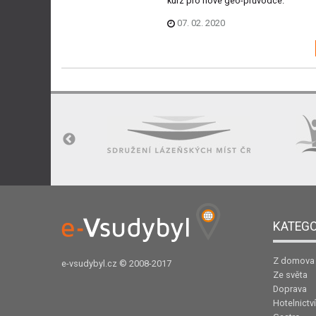
kurz pro nové geo-průvodce.
07. 02. 2020
KATEGO
Z domova
e-vsudybyl.cz
© 2008-2017
Ze světa
Doprava
Hotelnictví