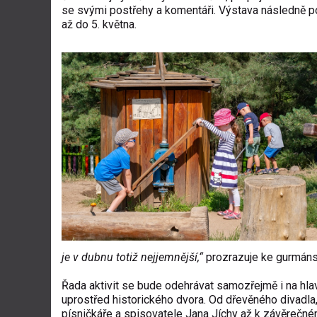
se svými postřehy a komentáři. Výstava následně p
až do 5. května.
je v dubnu totiž nejjemnější,“
prozrazuje ke gurmánsk
Řada aktivit se bude odehrávat samozřejmě i na hla
uprostřed historického dvora. Od dřevěného divadla
písničkáře a spisovatele Jana Jíchy až k závěrečné