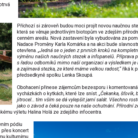
otrvá
Příchozí si zároveň budou moci projít novou naučnou st
která se věnuje jednotlivým biotopům ve zdejším přírod
cenném areálu. Nová zastavení byla vybudována za pom
Nadace Proměny Karla Komárka a na akci bude slavnost
otevřena.
„Jedná se o jeden z prvních kroků na kompletn
výměnu našich naučných stezek a infopanelů. Příprava p
s řadou odborníků mimo naší organizaci a výsledkem je
a zajímavá stezka, ze které máme velkou radost,“
říká k p
předsedkyně spolku Lenka Skoupá.
Obohacení přinese zájemcům bezesporu i komentovaná
vycházkách o kytkách, které lze sníst.
„Čekanka, šťovík, b
jitrocel… tím vším se dá vylepšit jarní salát. Všechno rost
jako o závod a čeká pouze na naše ochutnání. Přírodní z
ému výletu Halina Holá ze zdejšího infocentra.
vním pódiu
, přes koncert
mu kulturnímu