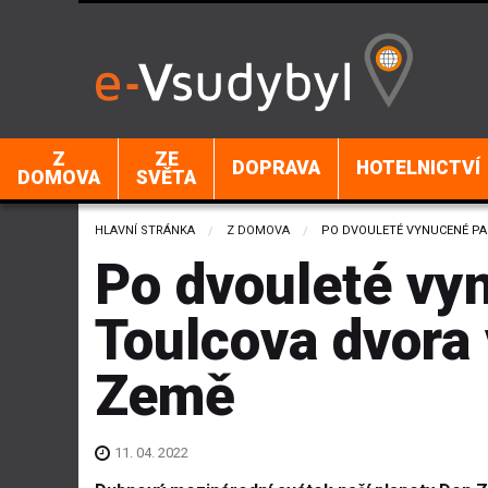
Z
ZE
DOPRAVA
HOTELNICTVÍ
DOMOVA
SVĚTA
HLAVNÍ STRÁNKA
Z DOMOVA
CURRENT:
PO DVOULETÉ VYNUCENÉ PA
Po dvouleté vy
Toulcova dvora 
Země
11. 04. 2022