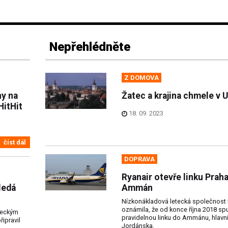
Nepřehlédněte
Z DOMOVA
ny na
Žatec a krajina chmele v
HitHit
18. 09. 2023
číst dál
DOPRAVA
Ryanair otevře linku Praha
ledá
Ammán
Nízkonákladová letecká společnost 
oznámila, že od konce října 2018 spu
meckým
pravidelnou linku do Ammánu, hlavn
ipravil
Jordánska.