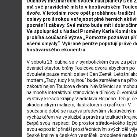
Dubnový mezinárodní svátek naší planety Den
má své pravidelné místo v hostivařském Toulc
dvoře. V letošním roce opět proběhnou tradiční
oslavy pro širokou veřejnost plné herních aktivi
poznání i zábavy. Své místo bude mít i dobročin
Ve spolupráci s Nadací Proměny Karla Komárka 
probíhá současně výzva „Pomozte poznávat př
všemi smysly“. Vybrané peníze poputují právě d
hostivařského ekocentra.
V sobotu 23. dubna se v symbolickém čase za pět 
dvanáct otevřou brány Toulcova dvora, abychom po
dvouleté pauze mohli oslavit Den Země. Letošní ak
mottem „Tady, tudy krajinou“ bude zaměřena na příro
zákoutí nejen Toulcova dvora. Návštěvníci se mohou 
na mnohá interaktivní stanoviště a dílničky či vernis
výstavy kreseb krajiny Vladislava Hojného. Ten je 
akademickým malířem, ilustrátorem a grafikem. V
současné době se nazývá především vlastivědným
vycházkářem ve výslužbě a právě na toulkách krajin
čerpá svou inspiraci. Do prostor středověkého špýc
svou expozicí přináší prostřednictvím svých děl výj
české krajiny a českých vesniček, propojené nadsá