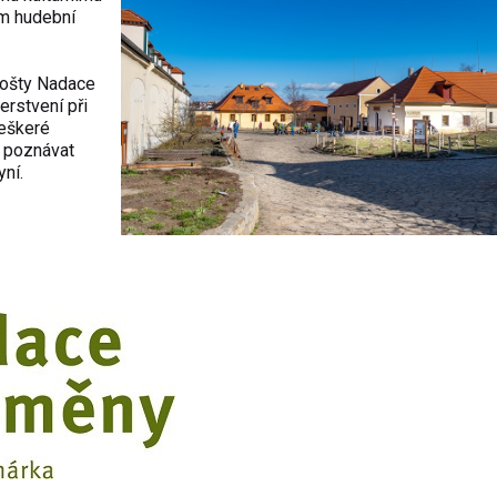
em hudební
mošty Nadace
erstvení při
veškeré
 poznávat
yní.