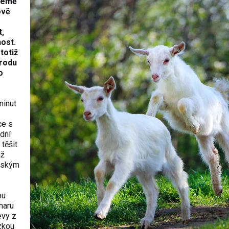
 Země
ově
t,
nost.
totiž
írodu
o
minut
ce s
dní
těšit
áž
českým
ou
haru
evy z
zkou