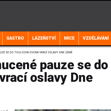
GASTRO
LÁZEŇSTVÍ
MICE
VZDĚLÁVÁNÍ
UZE SE DO TOULCOVA DVORA VRACÍ OSLAVY DNE ZEMĚ
nucené pauze se do
vrací oslavy Dne