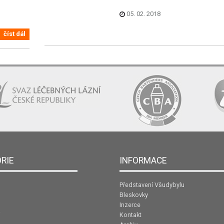
05. 02. 2018
číst dál
RIE
INFORMACE
Představení Všudybylu
Bleskovky
Inzerce
Kontakt