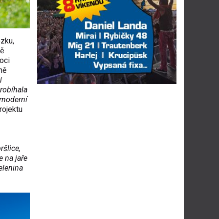
ezku,
ně
oci
ně
í
robíhala
 moderní
rojektu
ršlice,
e na jaře
elenina