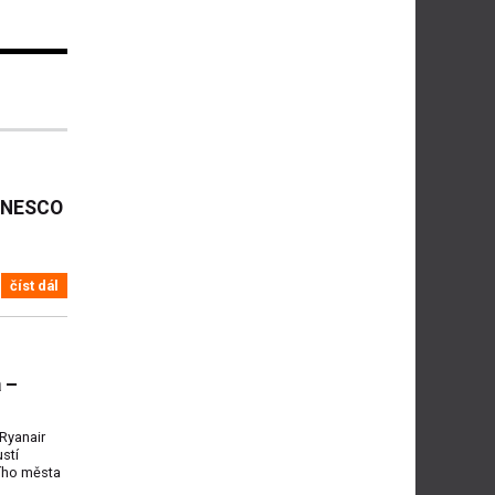
 UNESCO
číst dál
 –
Ryanair
stí
ího města