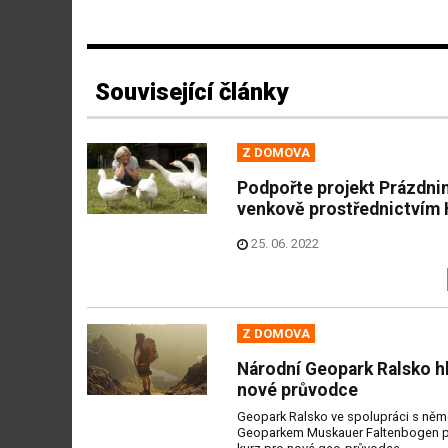
Související články
Z DOMOVA
Podpořte projekt Prázdni
venkově prostřednictvím 
25. 06. 2022
Z DOMOVA
Národní Geopark Ralsko h
nové průvodce
Geopark Ralsko ve spolupráci s ně
Geoparkem Muskauer Faltenbogen př