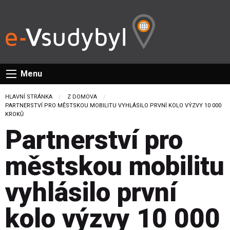
Menu
HLAVNÍ STRÁNKA
Z DOMOVA
CURRENT:
PARTNERSTVÍ PRO MĚSTSKOU MOBILITU VYHLÁSILO PRVNÍ KOLO VÝZVY 10 000
KROKŮ
Partnerství pro
městskou mobilitu
vyhlásilo první
kolo výzvy 10 000