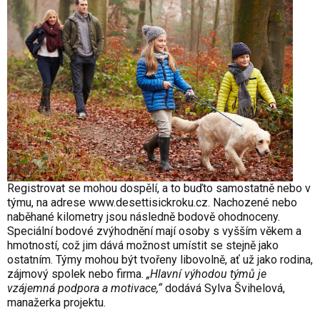
Registrovat se mohou dospělí, a to buďto samostatně nebo v
týmu, na adrese
www.desettisickroku.cz
. Nachozené nebo
naběhané kilometry jsou následně bodově ohodnoceny.
Speciální bodové zvýhodnění mají osoby s vyšším věkem a
hmotností, což jim dává možnost umístit se stejně jako
ostatním. Týmy mohou být tvořeny libovolně, ať už jako rodina,
zájmový spolek nebo firma.
„Hlavní výhodou týmů je
vzájemná podpora a motivace,“
dodává Sylva Švihelová,
manažerka projektu.