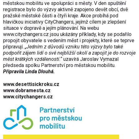
městskou mobilitu ve spolupráci s městy. V den spuštění
registrace bylo do výzvy aktivně zapojeno devět obcí, dvě
pražské městské části a čtyři kraje. Akce probíhá pod
hlavičkou iniciativy CityChangers, jejímž cílem je zlepšení
situace v dopravě a jejím plánování. Na webu
www.citychangers.cz
jsou ukázány příklady, kdy se podařilo
propojit obyvatele s vedením měst i projekty, které se teprve
připravují.
„Jedním z důvodů vzniku této výzvy bylo také
podpořit zájem lidí o své nejbližší okolí a zapojit je do rozvoje
měst krátkých vzdáleností.“
uzavírá Jaroslav Vymazal
předseda spolku Partnerství pro městskou mobilitu.
Připravila Linda Dlouhá.
www.desettisickroku.cz
www.dobramesta.cz
www.citychangers.cz