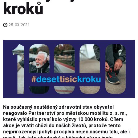
kroků
25. 03. 2021
Na současný neutěšený zdravotní stav obyvatel
reagovalo
Partnerství pro městskou mobilitu z. s. m.
,
které vyhlásilo první kolo výzvy 10 000 kroků. Cílem
akce je vrátit chůzi do našich životů, protože tento
nejpřirozenější pohyb prospívá nejen našemu tělu, ale i
mysli. Jak tato chodecká a běžecká výzva bude