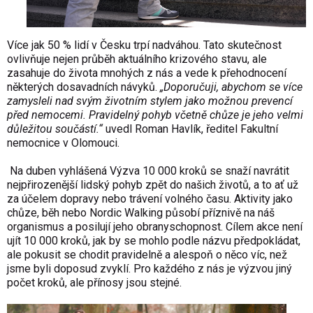
Více jak 50 % lidí v Česku trpí nadváhou. Tato skutečnost
ovlivňuje nejen průběh aktuálního krizového stavu, ale
zasahuje do života mnohých z nás a vede k přehodnocení
některých dosavadních návyků.
„Doporučuji, abychom se více
zamysleli nad svým životním stylem jako možnou prevencí
před nemocemi. Pravidelný pohyb včetně chůze je jeho velmi
důležitou součástí.“
uvedl Roman Havlík, ředitel Fakultní
nemocnice v Olomouci.
Na duben vyhlášená Výzva 10 000 kroků se snaží navrátit
nejpřirozenější lidský pohyb zpět do našich životů, a to ať už
za účelem dopravy nebo trávení volného času. Aktivity jako
chůze, běh nebo Nordic Walking působí příznivě na náš
organismus a posilují jeho obranyschopnost. Cílem akce není
ujít 10 000 kroků, jak by se mohlo podle názvu předpokládat,
ale pokusit se chodit pravidelně a alespoň o něco víc, než
jsme byli doposud zvyklí. Pro každého z nás je výzvou jiný
počet kroků, ale přínosy jsou stejné.