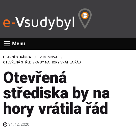
Menu
HLAVNÍ STRÁNKA
Z DOMOVA
CURRENT:
OTEVŘENÁ STŘEDISKA BY NA HORY VRÁTILA ŘÁD
Otevřená
střediska by na
hory vrátila řád
31. 12. 2020