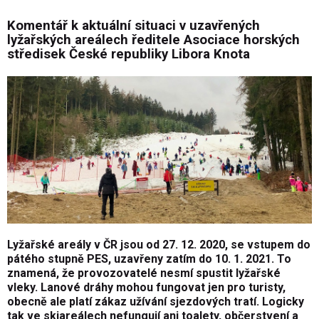
Komentář k aktuální situaci v uzavřených
lyžařských areálech ředitele Asociace horských
středisek České republiky
Libora Knota
Lyžařské areály v ČR jsou od 27. 12. 2020, se vstupem do
pátého stupně PES, uzavřeny zatím do 10. 1. 2021. To
znamená, že provozovatelé nesmí spustit lyžařské
vleky. Lanové dráhy mohou fungovat jen pro turisty,
obecně ale platí zákaz užívání sjezdových tratí. Logicky
tak ve skiareálech nefungují ani toalety, občerstvení a