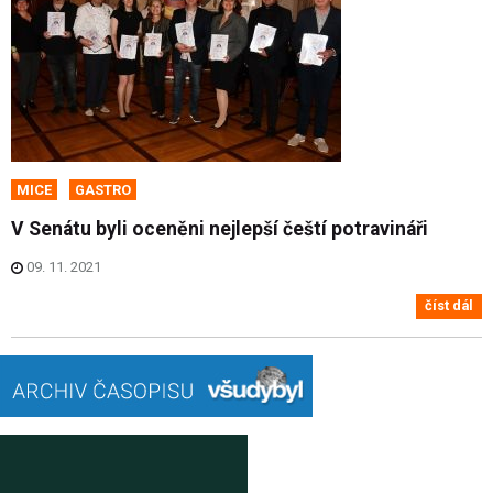
MICE
GASTRO
V Senátu byli oceněni nejlepší čeští potravináři
09. 11. 2021
číst dál