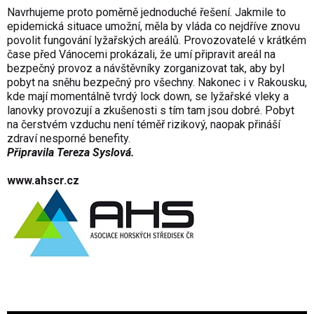
Navrhujeme proto poměrně jednoduché řešení. Jakmile to
epidemická situace umožní, měla by vláda co nejdříve znovu
povolit fungování lyžařských areálů. Provozovatelé v krátkém
čase před Vánocemi prokázali, že umí připravit areál na
bezpečný provoz a návštěvníky zorganizovat tak, aby byl
pobyt na sněhu bezpečný pro všechny. Nakonec i v Rakousku,
kde mají momentálně tvrdý lock down, se lyžařské vleky a
lanovky provozují a zkušenosti s tím tam jsou dobré. Pobyt
na čerstvém vzduchu není téměř rizikový, naopak přináší
zdraví nesporné benefity.
Připravila Tereza Syslová.
www.ahscr.cz