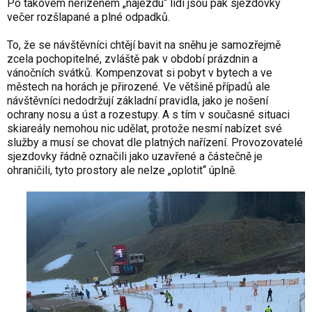
Po takovém neřízeném „nájezdu“ lidí jsou pak sjezdovky
večer rozšlapané a plné odpadků.
To, že se návštěvníci chtějí bavit na sněhu je samozřejmě
zcela pochopitelné, zvláště pak v období prázdnin a
vánočních svátků. Kompenzovat si pobyt v bytech a ve
městech na horách je přirozené. Ve většině případů ale
návštěvníci nedodržují základní pravidla, jako je nošení
ochrany nosu a úst a rozestupy. A s tím v současné situaci
skiareály nemohou nic udělat, protože nesmí nabízet své
služby a musí se chovat dle platných nařízení. Provozovatelé
sjezdovky řádně označili jako uzavřené a částečně je
ohraničili, tyto prostory ale nelze „oplotit“ úplně.