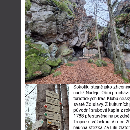
Sokolík, stejně jako zřícenin
nádrž Naděje. Obcí prochází
turistických tras Klubu česk
svaté Zdislavy. Z kulturních
původní srubová kaple z rok
1788 přestavěna na pozdně b
Trojice s věžičkou. V roce 
naučná stezka Za Lilií zlato