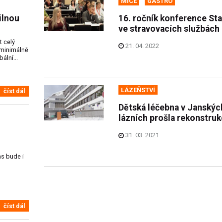
MICE
GASTRO
ilnou
16. ročník konference St
ve stravovacích službách
 celý
21. 04. 2022
 minimálně
ální...
LÁZEŇSTVÍ
číst dál
Dětská léčebna v Janskýc
lázních prošla rekonstruk
31. 03. 2021
s bude i
číst dál