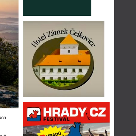
uch
mně