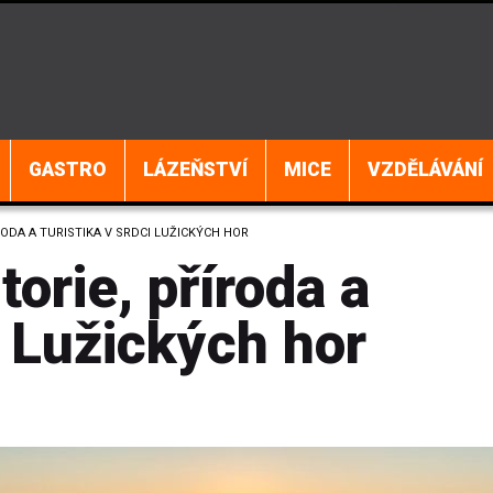
GASTRO
LÁZEŇSTVÍ
MICE
VZDĚLÁVÁNÍ
RODA A TURISTIKA V SRDCI LUŽICKÝCH HOR
orie, příroda a
i Lužických hor