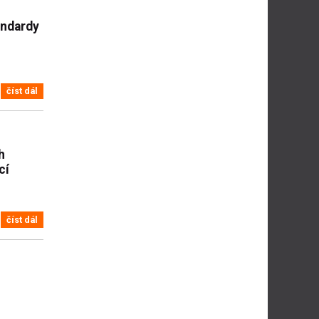
andardy
číst dál
h
cí
číst dál