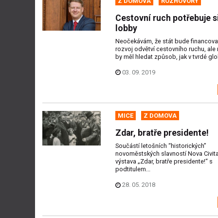
Z DOMOVA
ROZHOVORY
Cestovní ruch potřebuje s
lobby
Neočekávám, že stát bude financovat
rozvoj odvětví cestovního ruchu, ale
by měl hledat způsob, jak v tvrdé glob
03. 09. 2019
MICE
Z DOMOVA
Zdar, bratře presidente!
Součástí letošních “historických”
novoměstských slavností Nova Civita
výstava „Zdar, bratře presidente!“ s
podtitulem...
28. 05. 2018