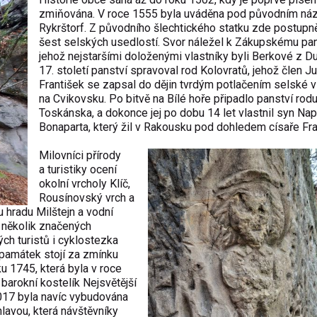
zmiňována. V roce 1555 byla uváděna pod původním n
Rykrštorf. Z původního šlechtického statku zde postupn
šest selských usedlostí. Svor náležel k Zákupskému pan
jehož nejstaršími doloženými vlastníky byli Berkové z D
17. století panství spravoval rod Kolovratů, jehož člen Ju
František se zapsal do dějin tvrdým potlačením selské 
na Cvikovsku. Po bitvě na Bílé hoře připadlo panství rod
Toskánska, a dokonce jej po dobu 14 let vlastnil syn Na
Bonaparta, který žil v Rakousku pod dohledem císaře Fran
Milovníci přírody
a turistiky ocení
okolní vrcholy Klíč,
Rousínovský vrch a
u hradu Milštejn a vodní
 několik značených
ých turistů i cyklostezka
 památek stojí za zmínku
u 1745, která byla v roce
arokní kostelík Nejsvětější
2017 byla navíc vybudována
hlavou, která návštěvníky