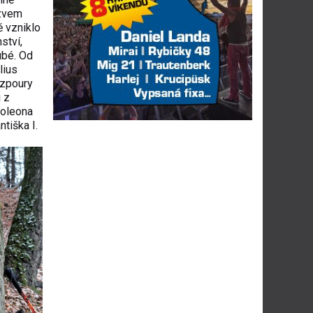
ázvem
ě vzniklo
ství,
ubé. Od
lius
vzpoury
u z
poleona
tiška I.