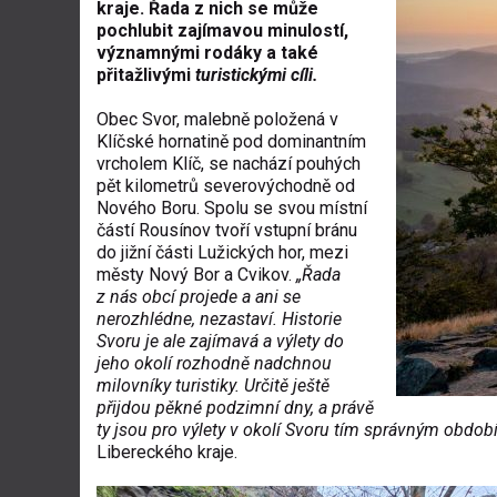
kraje. Řada z nich se může
pochlubit zajímavou minulostí,
významnými rodáky a také
přitažlivými
turistickými cíli.
Obec Svor, malebně položená v
Klíčské hornatině pod dominantním
vrcholem Klíč, se nachází pouhých
pět kilometrů severovýchodně od
Nového Boru. Spolu se svou místní
částí Rousínov tvoří vstupní bránu
do jižní části Lužických hor, mezi
městy Nový Bor a Cvikov.
„Řada
z nás obcí projede a ani se
nerozhlédne, nezastaví. Historie
Svoru je ale zajímavá a výlety do
jeho okolí rozhodně nadchnou
milovníky turistiky. Určitě ještě
přijdou pěkné podzimní dny, a právě
ty jsou pro výlety v okolí Svoru tím správným obdob
Libereckého kraje.