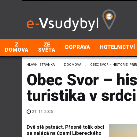
Z
ZE
DOPRAVA
HOTELNICTVÍ
DOMOVA
SVĚTA
HLAVNÍ STRÁNKA
Z DOMOVA
CURRENT:
OBEC SVOR – HISTORIE, PŘÍ
Obec Svor – hist
turistika v srdc
21. 11. 2025
Dvě stě patnáct. Přesně tolik obcí
se nalézá na území Libereckého