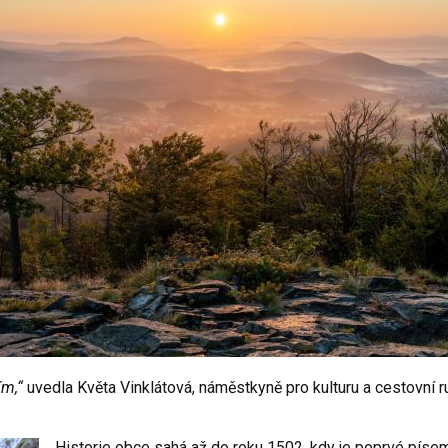
ím,“
uvedla Květa Vinklátová, náměstkyně pro kulturu a cestovní r
Historie obce sahá až do roku 1502, kdy je poprvé píse