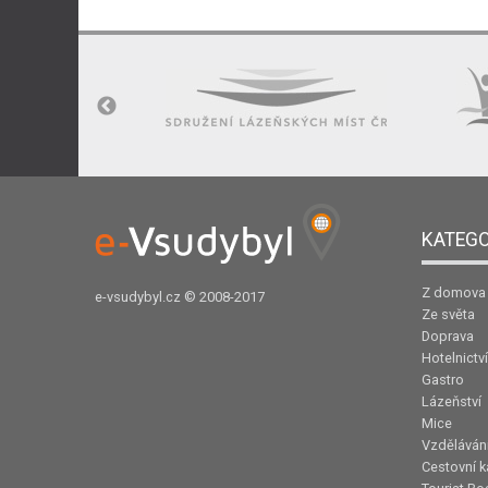
KATEGO
Z domova
e-vsudybyl.cz
© 2008-2017
Ze světa
Doprava
Hotelnictví
Gastro
Lázeňství
Mice
Vzděláván
Cestovní k