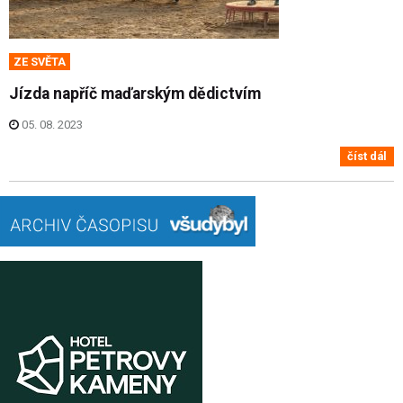
ZE SVĚTA
Jízda napříč maďarským dědictvím
05. 08. 2023
číst dál