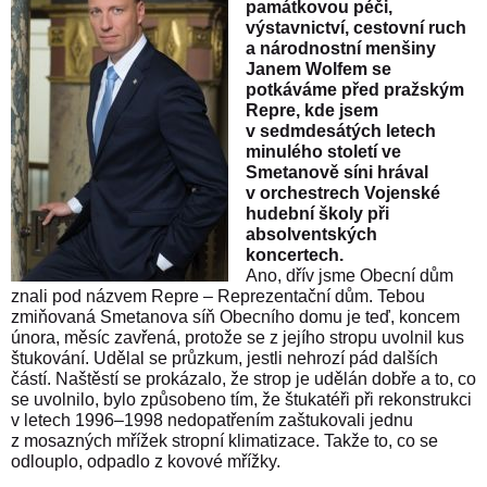
památkovou péči,
výstavnictví, cestovní ruch
a národnostní menšiny
Janem Wolfem se
potkáváme před pražským
Repre, kde jsem
v sedmdesátých letech
minulého století ve
Smetanově síni hrával
v orchestrech Vojenské
hudební školy při
absolventských
koncertech.
Ano, dřív jsme Obecní dům
znali pod názvem Repre – Reprezentační dům. Tebou
zmiňovaná Smetanova síň Obecního domu je teď, koncem
února, měsíc zavřená, protože se z jejího stropu uvolnil kus
štukování. Udělal se průzkum, jestli nehrozí pád dalších
částí. Naštěstí se prokázalo, že strop je udělán dobře a to, co
se uvolnilo, bylo způsobeno tím, že štukatéři při rekonstrukci
v letech 1996–1998 nedopatřením zaštukovali jednu
z mosazných mřížek stropní klimatizace. Takže to, co se
odlouplo, odpadlo z kovové mřížky.