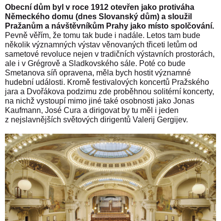
Obecní dům byl v roce 1912 otevřen jako protiváha
Německého domu (dnes Slovanský dům) a sloužil
Pražanům a návštěvníkům Prahy jako místo spolčování.
Pevně věřím, že tomu tak bude i nadále. Letos tam bude
několik významných výstav věnovaných třiceti letům od
sametové revoluce nejen v tradičních výstavních prostorách,
ale i v Grégrově a Sladkovského sále. Poté co bude
Smetanova síň opravena, měla bych hostit významné
hudební události. Kromě festivalových koncertů Pražského
jara a Dvořákova podzimu zde proběhnou solitérní koncerty,
na nichž vystoupí mimo jiné také osobnosti jako Jonas
Kaufmann, José Cura a dirigovat by tu měl i jeden
z nejslavnějších světových dirigentů Valerij Gergijev.