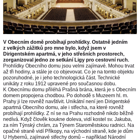
V Obecním domě probíhají prohlídky. Ostatně jedním
z velkých zážitků pro mne bylo, když jsem v
Dirigentském apartmá, v jeho střešních prostorech,
zorganizoval jedno ze setkání Ligy pro cestovní ruch.
Prohlídky Obecního domu jsou velmi zajímavé. Mohou trvat
až tři hodiny, a stále je co objevovat. Co je na tomto objektu
pozoruhodné, je i jeho technologická část. Technické
unikáty z roku 1912 upravené pro současnou dobu.
K Obecnímu domu přiléhá Prašná brána, která je s Obecním
domem propojena chodbou. Po dohodě s Muzeem hl. m.
Prahy ji lze rovněž navštívit. Unikátní není jen Dirigentské
apartmá Obecního domu, ale i střecha, na které rovněž
probíhají prohlídky. Z ní se na Prahu rozhodně nikdo běžně
nedívá. Když člověk koukne doleva, vidí kostel sv. Jakuba,
za ním Týnský chrám, za Týnem Staroměstskou radnici. Na
opačné straně vidí Příkopy, na východní straně, kde je dům
U Hybernů, zajímavé střechy domů – například Národní