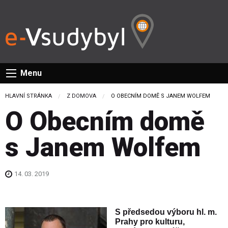
Menu
HLAVNÍ STRÁNKA
Z DOMOVA
CURRENT:
O OBECNÍM DOMĚ S JANEM WOLFEM
O Obecním domě
s Janem Wolfem
14. 03. 2019
S předsedou výboru hl. m.
Prahy pro kulturu,