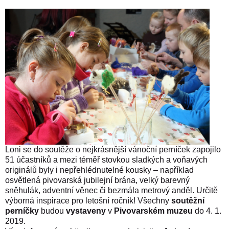
Loni se do soutěže o nejkrásnější vánoční perníček zapojilo
51 účastníků a mezi téměř stovkou sladkých a voňavých
originálů byly i nepřehlédnutelné kousky – například
osvětlená pivovarská jubilejní brána, velký barevný
sněhulák, adventní věnec či bezmála metrový anděl. Určitě
výborná inspirace pro letošní ročník! Všechny
soutěžní
perníčky
budou
vystaveny
v
Pivovarském muzeu
do 4. 1.
2019.