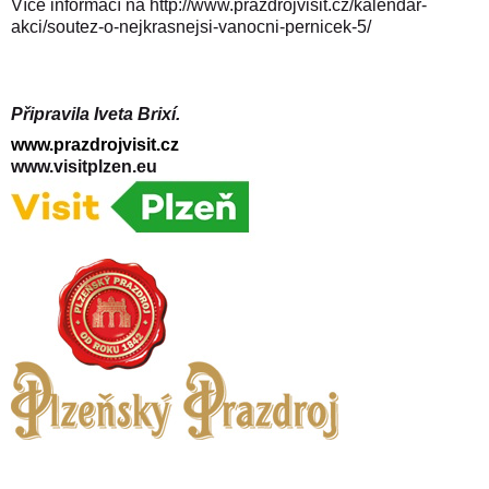
Více informací na
http://www.prazdrojvisit.cz/kalendar-
akci/soutez-o-nejkrasnejsi-vanocni-pernicek-5/
Připravila Iveta Brixí.
www.prazdrojvisit.cz
www.visitplzen.eu