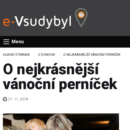
Menu
HLAVNÍ STRÁNKA
Z DOMOVA
CURRENT:
O NEJKRÁSNĚJŠÍ VÁNOČNÍ PERNÍČEK
O nejkrásnější
vánoční perníček
27. 11. 2018