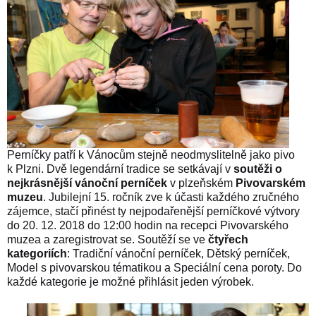
Perníčky patří k Vánocům stejně neodmyslitelně jako pivo
k Plzni. Dvě legendární tradice se setkávají v
soutěži o
nejkrásnější vánoční perníček
v plzeňském
Pivovarském
muzeu
. Jubilejní 15. ročník zve k účasti každého zručného
zájemce, stačí přinést ty nejpodařenější perníčkové výtvory
do 20. 12. 2018 do 12:00 hodin na recepci Pivovarského
muzea a zaregistrovat se. Soutěží se ve
čtyřech
kategoriích
: Tradiční vánoční perníček, Dětský perníček,
Model s pivovarskou tématikou a Speciální cena poroty. Do
každé kategorie je možné přihlásit jeden výrobek.