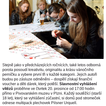
Stejně jako v předcházejících ročnících, také letos odborná
porota posoudí kreativitu, originalitu a krásu vánočního
perníčku a vybere první tři v každé kategorii. Jejich autoři
budou po zásluze odměněni – dospělí získají finanční
voucher a děti dárek, který potěší.
Slavnostní vyhlášení
vítězů
proběhne ve čtvrtek 20. prosince od 17:00 hodin
přímo v Pivovarském muzeu v Plzni. Každý soutěžící (starší
18 let), který se vyhlášení zúčastní, si domů pod stromeček
odnese multipack plechovek Pilsner Urquell.