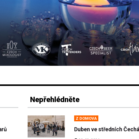
Nepřehlédněte
Z DOMOVA
arů
Duben ve středních Čech