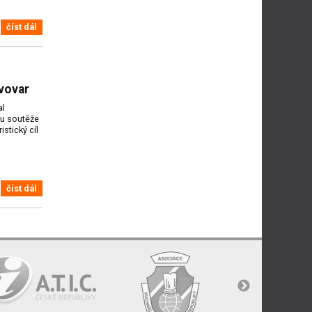
číst dál
ivovar
al
u soutěže
stický cíl
číst dál