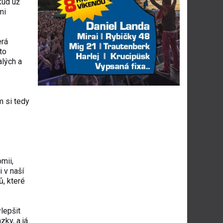
kud už
mi
erá
to
alých a
 si tedy
mii,
 v naší
ů, které
lepšit
ky, a já