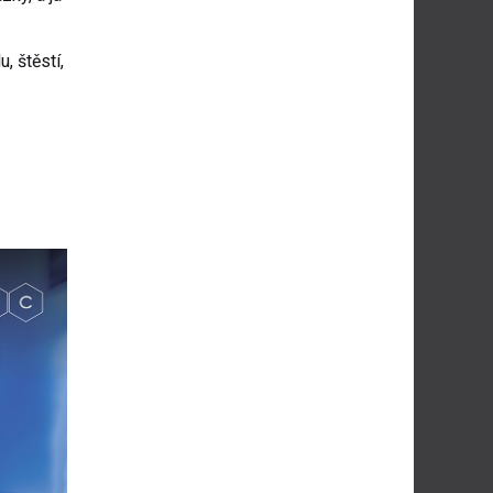
lu,
štěstí,