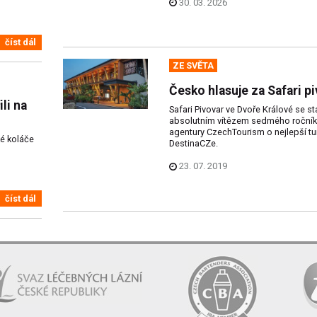
30. 03. 2026
číst dál
ZE SVĚTA
Česko hlasuje za Safari p
li na
Safari Pivovar ve Dvoře Králové se st
absolutním vítězem sedmého ročník
agentury CzechTourism o nejlepší turi
é koláče
DestinaCZe.
23. 07. 2019
číst dál