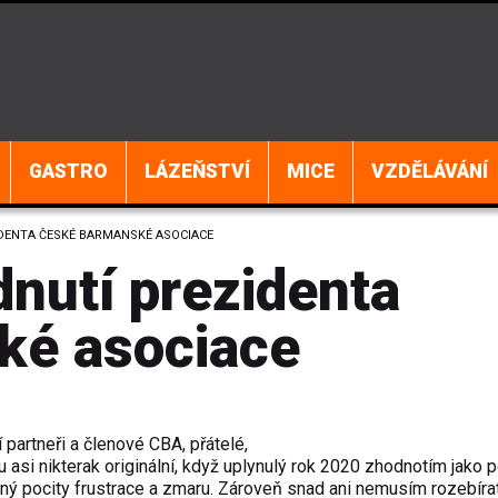
GASTRO
LÁZEŇSTVÍ
MICE
VZDĚLÁVÁNÍ
DENTA ČESKÉ BARMANSKÉ ASOCIACE
nutí prezidenta
ké asociace
 partneři a členové CBA, přátelé,
 asi nikterak originální, když uplynulý rok 2020 zhodnotím jako p
ný pocity frustrace a zmaru. Zároveň snad ani nemusím rozebíra