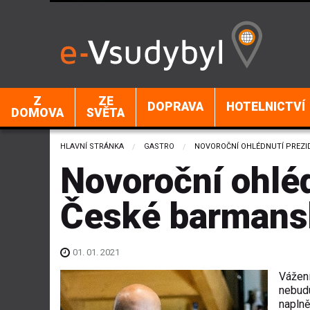
Z
ZE
DOPRAVA
HOTELNICTVÍ
DOMOVA
SVĚTA
HLAVNÍ STRÁNKA
GASTRO
CURRENT:
NOVOROČNÍ OHLÉDNUTÍ PREZI
Novoroční ohléd
České barmans
01. 01. 2021
Vážení
nebudu
naplně