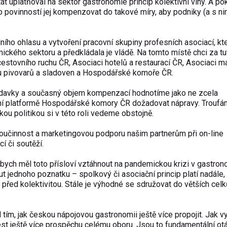
tát uplatňoval na sektor gastronomie princip kolektivní viny. A po
ho povinností jej kompenzovat do takové míry, aby podniky (a s ni
ího ohlasu a vytvoření pracovní skupiny profesních asociací, kt
kého sektoru a předkládala je vládě. Na tomto místě chci za tu
stovního ruchu ČR, Asociaci hotelů a restaurací ČR, Asociaci m
u pivovarů a sladoven a Hospodářské komoře ČR.
adavky a současný objem kompenzací hodnotíme jako ne zcela
ní platformě Hospodářské komory ČR dožadovat nápravy. Troufám
kou politikou si v této roli vedeme obstojně.
oučinnost a marketingovou podporu našim partnerům při on-line
í či soutěží.
bych měl toto přísloví vztáhnout na pandemickou krizi v gastrono
ednoho poznatku – spolkový či asociační princip platí nadále, i
před kolektivitou. Stále je výhodné se sdružovat do větších celk
tím, jak českou nápojovou gastronomii ještě více propojit. Jak vy
st ještě více prospěchu celému oboru. Jsou to fundamentální otáz