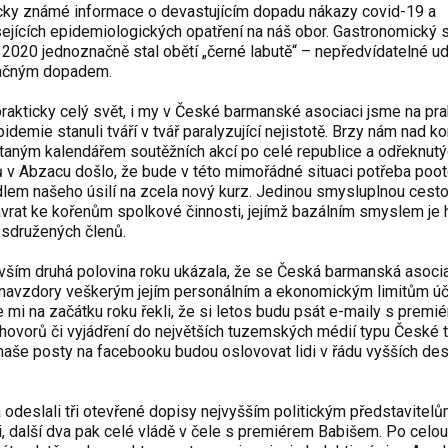
cky známé informace o devastujícím dopadu nákazy covid-19 a
ejících epidemiologických opatření na náš obor. Gastronomický 
 2020 jednoznačně stal obětí „černé labutě“ – nepředvídatelné ud
ačným dopadem.
rakticky celý svět, i my v České barmanské asociaci jsme na prah
pidemie stanuli tváří v tvář paralyzující nejistotě. Brzy nám nad 
taným kalendářem soutěžních akcí po celé republice a odřeknut
 v Abzacu došlo, že bude v této mimořádné situaci potřeba poot
lem našeho úsilí na zcela nový kurz. Jedinou smysluplnou cesto
ávrat ke kořenům spolkové činnosti, jejímž bazálním smyslem je 
sdružených členů.
ším druhá polovina roku ukázala, že se Česká barmanská asoci
navzdory veškerým jejím personálním a ekonomickým limitům úč
e mi na začátku roku řekli, že si letos budu psát e-maily s premi
ovorů či vyjádření do největších tuzemských médií typu České t
naše posty na facebooku budou oslovovat lidi v řádu vyšších dese
 odeslali tři otevřené dopisy nejvyšším politickým představitel
i, další dva pak celé vládě v čele s premiérem Babišem. Po celo