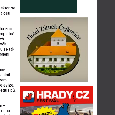
sektor se
álosti
u jarní
kompletně
ých
očit
u se tak
hájení
ace
astnit
érem
elevize,
titisíců,
ům –
u dobu