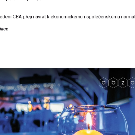
edení CBA přeji
návrat k ekonomickému i společenskému normá
iace