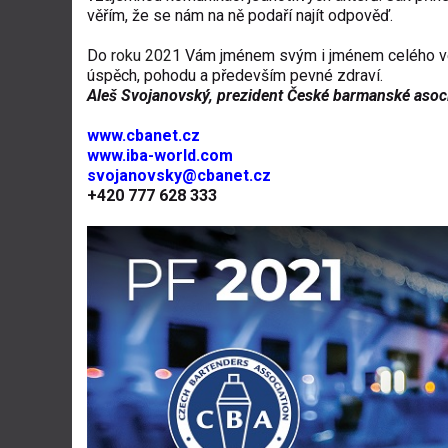
věřím, že se nám na ně podaří najít odpověď.
Do
roku 202
1
Vám jménem svým i jménem celého v
úspěch, pohodu a především pevné zdraví.
Aleš Svojanovský, prezident České barmanské asoc
www.cbanet.cz
www.iba-world.com
svojanovsky@cbanet.cz
+420 777 628 333