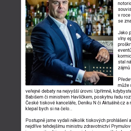
notori
souvis
v roce
se zn
Jako p
vlny e
proškr
eventů
kormid
stal n
zájmů 
Předev
může 
veřejné debaty na nejvyšší úrovni. Upřímně, kdybyst
Babišem či ministrem Havlíčkem, poskytnu řadu rozh
České tiskové kanceláře, Deníku N či Aktuálně.cz a 
klepal bych si na čelo…
Postupně jsme vydali několik tiskových prohlášení a
nejdříve tehdejšímu ministru zdravotnictví Prymulov