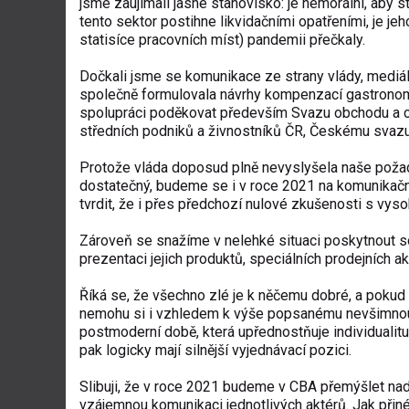
jsme zaujímali jasné stanovisko: je nemorální, aby s
tento sektor postihne likvidačními opatřeními, je je
statisíce pracovních míst) pandemii přečkaly.
Dočkali jsme se komunikace ze strany vlády, mediáln
společně formulovala návrhy kompenzací gastronomic
spolupráci poděkovat především Svazu obchodu a ce
středních podniků a živnostníků ČR, Českému svaz
Protože vláda doposud plně nevyslyšela naše pož
dostatečný, budeme se i v roce 2021 na komunikač
tvrdit, že i přes předchozí nulové zkušenosti s vyso
Zároveň se snažíme v nelehké situaci poskytnout s
prezentaci jejich produktů, speciálních prodejních akc
Říká se, že všechno zlé je k něčemu dobré, a pokud 
nemohu si i vzhledem k výše popsanému nevšimnout j
postmoderní době, která upřednostňuje individualitu 
pak logicky mají silnější vyjednávací pozici.
Slibuji, že v roce 2021 budeme v CBA přemýšlet nad 
vzájemnou komunikaci jednotlivých aktérů. Jak přiné