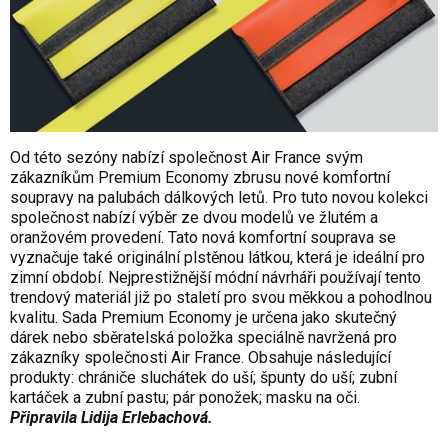
Od této sezóny nabízí společnost Air France svým
zákazníkům Premium Economy zbrusu nové komfortní
soupravy na palubách dálkových letů. Pro tuto novou kolekci
společnost nabízí výběr ze dvou modelů ve žlutém a
oranžovém provedení. Tato nová komfortní souprava se
vyznačuje také originální plstěnou látkou, která je ideální pro
zimní období. Nejprestižnější módní návrháři používají tento
trendový materiál již po staletí pro svou měkkou a pohodlnou
kvalitu. Sada Premium Economy je určena jako skutečný
dárek nebo sběratelská položka speciálně navržená pro
zákazníky společnosti Air France. Obsahuje následující
produkty: chrániče sluchátek do uší; špunty do uší; zubní
kartáček a zubní pastu; pár ponožek; masku na oči.
Připravila Lidija Erlebachová.