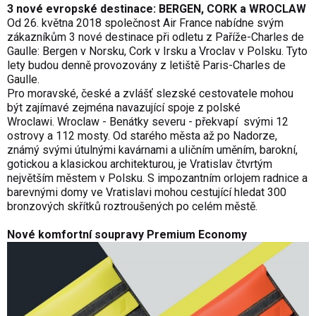
3 nové evropské destinace: BERGEN, CORK a WROCLAW
Od 26. května 2018 společnost Air France nabídne svým
zákazníkům 3 nové destinace při odletu z Paříže-Charles de
Gaulle: Bergen v Norsku, Cork v Irsku a Vroclav v Polsku. Tyto
lety budou denně provozovány z letiště Paris-Charles de
Gaulle.
Pro moravské, české a zvlášť slezské cestovatele mohou
být zajímavé zejména navazující spoje z polské
Wroclawi. Wroclaw - Benátky severu - překvapí svými 12
ostrovy a 112 mosty. Od starého města až po Nadorze,
známý svými útulnými kavárnami a uličním uměním, barokní,
gotickou a klasickou architekturou, je Vratislav čtvrtým
největším městem v Polsku. S impozantním orlojem radnice a
barevnými domy ve Vratislavi mohou cestující hledat 300
bronzových skřítků roztroušených po celém městě.
Nové komfortní soupravy Premium Economy