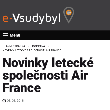
Menu
HLAVNÍ STRÁNKA
DOPRAVA
CURRENT:
NOVINKY LETECKÉ SPOLEČNOSTI AIR FRANCE
Novinky letecké
společnosti Air
France
08. 03. 2018