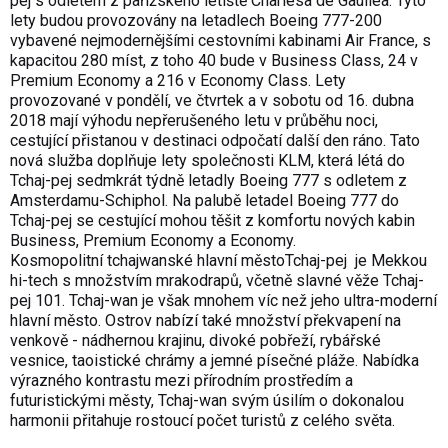
pej s odletem z pařížského letiště Charlesa de Gaullea. Tyto
lety budou provozovány na letadlech Boeing 777-200
vybavené nejmodernějšími cestovními kabinami Air France, s
kapacitou 280 míst, z toho 40 bude v Business Class, 24 v
Premium Economy a 216 v Economy Class. Lety
provozované v pondělí, ve čtvrtek a v sobotu od 16. dubna
2018 mají výhodu nepřerušeného letu v průběhu noci,
cestující přistanou v destinaci odpočatí další den ráno. Tato
nová služba doplňuje lety společnosti KLM, která létá do
Tchaj-pej sedmkrát týdně letadly Boeing 777 s odletem z
Amsterdamu-Schiphol. Na palubě letadel Boeing 777 do
Tchaj-pej se cestující mohou těšit z komfortu nových kabin
Business, Premium Economy a Economy.
Kosmopolitní tchajwanské hlavní městoTchaj-pej je Mekkou
hi-tech s množstvím mrakodrapů, včetně slavné věže Tchaj-
pej 101. Tchaj-wan je však mnohem víc než jeho ultra-moderní
hlavní město. Ostrov nabízí také množství překvapení na
venkově - nádhernou krajinu, divoké pobřeží, rybářské
vesnice, taoistické chrámy a jemné písečné pláže. Nabídka
výrazného kontrastu mezi přírodním prostředím a
futuristickými městy, Tchaj-wan svým úsilím o dokonalou
harmonii přitahuje rostoucí počet turistů z celého světa.