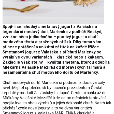
Spojí-li se lahodný smetanový jogurt z Valašska a
legendární medový dort Marlenka z podhůří Beskyd,
vznikne něco jedinečného – poctivý jogurt s chutí
medového těsta a pražených oříšků. Díky tomu vám
přinese potěšení a unikátní zážitek na každé lžičce.
Smetanový jogurt z Valašska s příchutí Marlenky se
vyrábí ve dvou variantách – klasické nebo s kakaem.
Základ je však stejný – kvalitní smetana, kterou odebírá
Mlékárna Valašské Meziříčí od moravských farmářů a
nezaměnitelná chuť medového dortu od Marlenky.
Chuť medových dortů Marlenka si podmanila doslova celý
svět. Majitel společnosti byl oceněn prezidentem České
republiky medailí Za zásluhy I. stupně. Cestu si našla až do
Mlékárny Valašské Meziříčí, kde se po měsících testování
spojila kvalita obou výrobků a jejich dokonalé chutě. Na trh tak
přichází zcela nové jogurty, a to ve dvou variantách:
Smetanový jogurt z Valašska MARLENKA klasická a