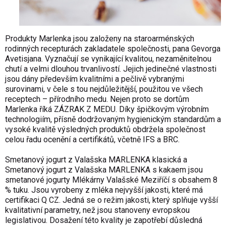
Produkty Marlenka jsou založeny na staroarménských
rodinných recepturách zakladatele společnosti, pana Gevorga
Avetisjana. Vyznačují se vynikající kvalitou, nezaměnitelnou
chutí a velmi dlouhou trvanlivostí. Jejich jedinečné vlastnosti
jsou dány především kvalitními a pečlivě vybranými
surovinami, v čele s tou nejdůležitější, použitou ve všech
receptech – přírodního medu. Nejen proto se dortům
Marlenka říká ZÁZRAK Z MEDU. Díky špičkovým výrobním
technologiím, přísně dodržovaným hygienickým standardům a
vysoké kvalitě výsledných produktů obdržela společnost
celou řadu ocenění a certifikátů, včetně IFS a BRC.
Smetanový jogurt z Valašska MARLENKA klasická a
Smetanový jogurt z Valašska MARLENKA s kakaem jsou
smetanové jogurty Mlékárny Valašské Meziříčí s obsahem 8
% tuku. Jsou vyrobeny z mléka nejvyšší jakosti, které má
certifikaci Q CZ. Jedná se o režim jakosti, který splňuje vyšší
kvalitativní parametry, než jsou stanoveny evropskou
legislativou. Dosažení této kvality je zapotřebí důsledná