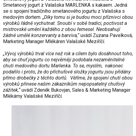
Smetanový jogurt z Valašska MARLENKA s kakaem. Jedná
se o spojení tradičního smetanového jogurtu z Valašska s
medovým dortem.
„Díky tomu si je budou moci příznivci obou
výrobků řádně vychutnat. Snoubí v sobě tradici, poctivost a
mistrovské umění každého z obou řemesel. Neobsahují
žádné umělé konzervanty a barviva,“
uvádí Zuzana Pavelková,
Marketing Manager Mlékáren Valašské Meziříčí.
„Vývoj výrobků trval více než rok a cílem bylo dosáhnout toho,
aby se chuť jogurtu co nejvěrněji podobala nezaměnitelné
chuti medového dortu Marlenka. To se, myslím, nakonec
podařilo i proto, že do příchuťové složky jogurtu jsou přidány
přímo drobečky z těchto dortů. Věříme, že spojení chutí obou
výrobků přinese našim zákazníkům nepopsatelný chuťový
zážitek,“
uvádí Zdeněk Bukovjan, Sales & Marketing Manager
Mlékárny Valašské Meziříčí.