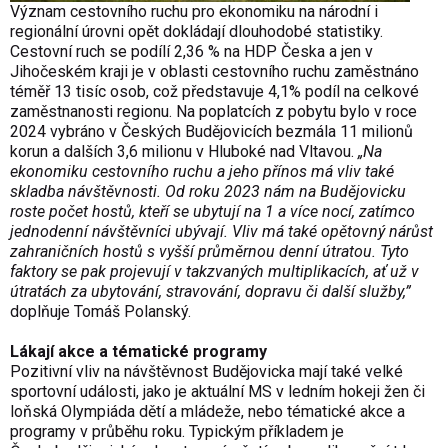
Význam cestovního ruchu pro ekonomiku na národní i
regionální úrovni opět dokládají dlouhodobé statistiky.
Cestovní ruch se podílí 2,36 % na HDP Česka a jen v
Jihočeském kraji je v oblasti cestovního ruchu zaměstnáno
téměř 13 tisíc osob, což představuje 4,1% podíl na celkové
zaměstnanosti regionu. Na poplatcích z pobytu bylo v roce
2024 vybráno v Českých Budějovicích bezmála 11 milionů
korun a dalších 3,6 milionu v Hluboké nad Vltavou.
„Na
ekonomiku cestovního ruchu a jeho přínos má vliv také
skladba návštěvnosti. Od roku 2023 nám na Budějovicku
roste počet hostů, kteří se ubytují na 1 a více nocí, zatímco
jednodenní návštěvníci ubývají. Vliv má také opětovný nárůst
zahraničních hostů s vyšší průměrnou denní útratou. Tyto
faktory se pak projevují v takzvaných multiplikacích, ať už v
útratách za ubytování, stravování, dopravu či další služby,”
doplňuje Tomáš Polanský.
Lákají akce a tématické programy
Pozitivní vliv na návštěvnost Budějovicka mají také velké
sportovní události, jako je aktuální MS v ledním hokeji žen či
loňská Olympiáda dětí a mládeže, nebo tématické akce a
programy v průběhu roku. Typickým příkladem je