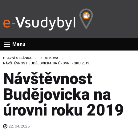
Menu
HLAVNÍ STRÁNKA
Z DOMOVA
CURRENT:
NÁVŠTĚVNOST BUDĚJOVICKA NA ÚROVNI ROKU 2019
Návštěvnost
Budějovicka na
úrovni roku 2019
22. 04. 2025