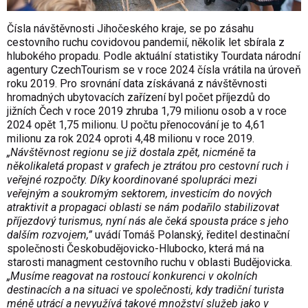
Čísla návštěvnosti Jihočeského kraje, se po zásahu
cestovního ruchu covidovou pandemií, několik let sbírala z
hlubokého propadu. Podle aktuální statistiky Tourdata národní
agentury CzechTourism se v roce 2024 čísla vrátila na úroveň
roku 2019. Pro srovnání data získávaná z návštěvnosti
hromadných ubytovacích zařízení byl počet příjezdů do
jižních Čech v roce 2019 zhruba 1,79 milionu osob a v roce
2024 opět 1,75 milionu. U počtu přenocování je to 4,61
milionu za rok 2024 oproti 4,48 milionu v roce 2019.
„Návštěvnost regionu se již dostala zpět, nicméně ta
několikaletá propast v grafech je ztrátou pro cestovní ruch i
veřejné rozpočty. Díky koordinované spolupráci mezi
veřejným a soukromým sektorem, investicím do nových
atraktivit a propagaci oblasti se nám podařilo stabilizovat
příjezdový turismus, nyní nás ale čeká spousta práce s jeho
dalším rozvojem,”
uvádí Tomáš Polanský, ředitel destinační
společnosti Českobudějovicko-Hlubocko, která má na
starosti managment cestovního ruchu v oblasti Budějovicka.
„Musíme reagovat na rostoucí konkurenci v okolních
destinacích a na situaci ve společnosti, kdy tradiční turista
méně utrácí a nevyužívá takové množství služeb jako v