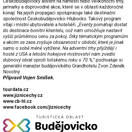
Českobudějovický advent na náměstí nebo velikonoční trhy,
jarmarky a doprovodné akce, které se v oblasti každoročně
konají. Na jejich propagaci spolupracuje také destinační
společnost Českobudějovicko-Hlubocko. Takový program
vítají i místní ubytovatelé a hoteliéři.
„Eventy pomáhají dostat
do destinace bonitní klientelu, což nám umožňuje nastavit
vyšší průměrnou cenu za pokoj. Díky tématickým programům
a akcím se zase zvyšuje obsazenost v období, které je jinak
samo o sobě méně vytížené. Na adventní trhy přijíždějí i
hosté z USA a letošní hokejové mistrovství nám zvedlo
dubnový obrat oproti loňskému roku o 70 %,”
pochvaluje si
generální manažer budějovického Grandhotelu Zvon Zdeněk
Novotný.
Připravil Vojen Smíšek.
tourdata.cz
www.jiznicechy.cz
www.cb-hl.cz
www.facebook.com/jiznicechy