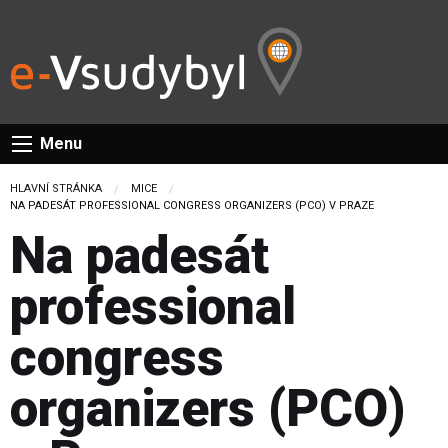
Menu
HLAVNÍ STRÁNKA
MICE
CURRENT:
NA PADESÁT PROFESSIONAL CONGRESS ORGANIZERS (PCO) V PRAZE
Na padesát
professional
congress
organizers (PCO)