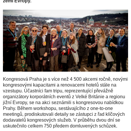
zemí Evropy.
Kongresová Praha je s více než 4 500 akcemi ročně, novými
kongresovými kapacitami a renovacemi hotelů stále na
vzestupu. Účastníci fam tripu, reprezentující převážně
organizátory korporátních eventů z Velké Británie a regionu
jižní Evropy, se na akci seznámili s kongresovou nabídkou
Prahy. Během workshopu, sestávajícího z one-to-one
meetingů, prodiskutovali detaily se zástupci z řad klíčových
dodavatelů kongresových služeb. V průběhu dvou dní se
uskutečnilo celkem 750 předem domluvených schůzek.