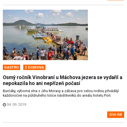
GASTRO
Z DOMOVA
Osmý ročník Vinobraní u Máchova jezera se vydařil a
nepokazila ho ani nepřízeň počasí
Burčáky, výborná vína z Jihu Moravy a zábava pro celou rodinu přivádějí
každoročně na půldruhého tisíce návštěvníků do areálu hotelu Port.
04. 09. 2019
číst dál