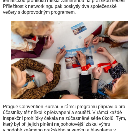
tematickou prohlídku města zaměřenou na pražskou secesi.
Příležitost k networkingu pak poskytly dva společenské
večery s doprovodným programem.
Prague Convention Bureau v rámci programu připravilo pro
účastníky též několik překvapení a soutěží. V rámci každé
inspekční prohlídky čekala na zúčastněné série úkolů. Tým,
který byl při jejich plnění nejpohotovější získal výhru
v podobě známého pražského suvenýru a hlavolamu v