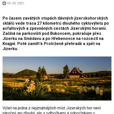
05. 05. 2021
Po časem zavátých stopách dávných jizerskohorských
sklářů vede trasa 27 kilometrů dlouhého cyklovýletu po
asfaltových a zpevněných cestách Jizerskými horami.
Začíná na parkovišti pod Bukovcem, pokračuje přes
Jizerku na Smědavu a po Hřebenovce na rozcestí na
Knajpě. Poté zamíří k Protržené přehradě a zpět na
Jizerku.
Výlet na jedna z nejznámějších míst Jizerských hor není
náročný ani dlouhý, ale s odbočkami a odpočinkem u