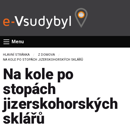
Menu
HLAVNÍ STRÁNKA
Z DOMOVA
CURRENT:
NA KOLE PO STOPÁCH JIZERSKOHORSKÝCH SKLÁŘŮ
Na kole po
stopách
jizerskohorských
sklářů