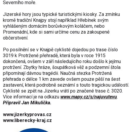
Severního moře.
Jizerské hory jsou typické turistickými kiosky. Za zmínku
kromě tradiční Knajpy stojí například Hřebínek svým
vyhlášeným domácím borůvkovým koláčem, nebo
Promenádní, kde si sami určíme cenu za zakoupené
občerstvení.
Po posilnění se v Knajpě cyklisté dojedou po trase číslo
3019 k Protržené přehradě, která byla v roce 1915
dokončená, ovšem v září následujícího roku došlo k jejímu
protržení. Zbytky hráze, šoupátková věž a podzemní štola
připomínají dávnou tragédii. Naučná stezka Protržená
přehrada o délce 1 km zavede ovšem pouze pěší na šest
zastavení, která podrobně seznámí s touto tragickou událostí.
Cyklisté se zpět na Jizerku vrátí po značené trase č. 3020.
Více informací je na odkazu
www.mapy.cz/s/najuvutevu
.
Připravil Jan Mikulička.
www.jizerkyprovas.cz
www.liberecky-kraj.cz