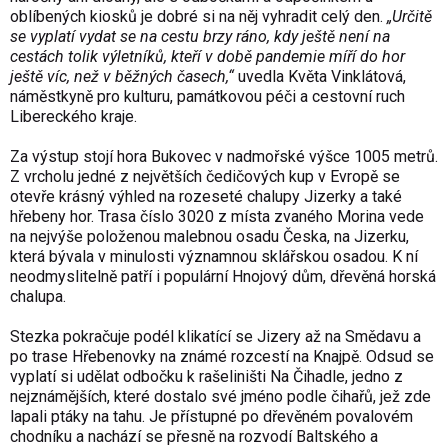
oblíbených kiosků je dobré si na něj vyhradit celý den.
„Určitě
se vyplatí vydat se na cestu brzy ráno, kdy ještě není na
cestách tolik výletníků, kteří v době pandemie míří do hor
ještě víc, než v běžných časech,“
uvedla Květa Vinklátová,
náměstkyně pro kulturu, památkovou péči a cestovní ruch
Libereckého kraje.
Za výstup stojí hora Bukovec v nadmořské výšce 1005 metrů.
Z vrcholu jedné z největších čedičových kup v Evropě se
otevře krásný výhled na rozeseté chalupy Jizerky a také
hřebeny hor. Trasa číslo 3020 z místa zvaného Morina vede
na nejvýše položenou malebnou osadu Česka, na Jizerku,
která bývala v minulosti významnou sklářskou osadou. K ní
neodmyslitelně patří i populární Hnojový dům, dřevěná horská
chalupa.
Stezka pokračuje podél klikatící se Jizery až na Smědavu a
po trase Hřebenovky na známé rozcestí na Knajpě. Odsud se
vyplatí si udělat odbočku k rašeliništi Na Čihadle, jedno z
nejznámějších, které dostalo své jméno podle čihařů, jež zde
lapali ptáky na tahu. Je přístupné po dřevěném povalovém
chodníku a nachází se přesně na rozvodí Baltského a