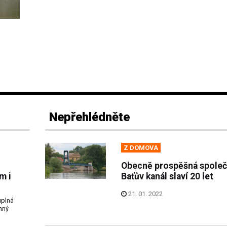
Nepřehlédněte
Z DOMOVA
Obecně prospěšná spole
m i
Baťův kanál slaví 20 let
21. 01. 2022
uplná
nný