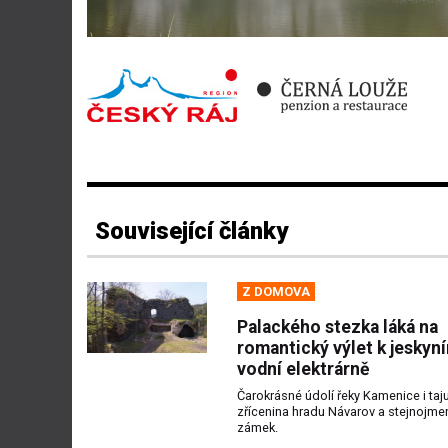
Související články
Z DOMOVA
Palackého stezka láká na
romantický výlet k jeskyní
vodní elektrárně
Čarokrásné údolí řeky Kamenice i taj
zřícenina hradu Návarov a stejnojme
zámek.