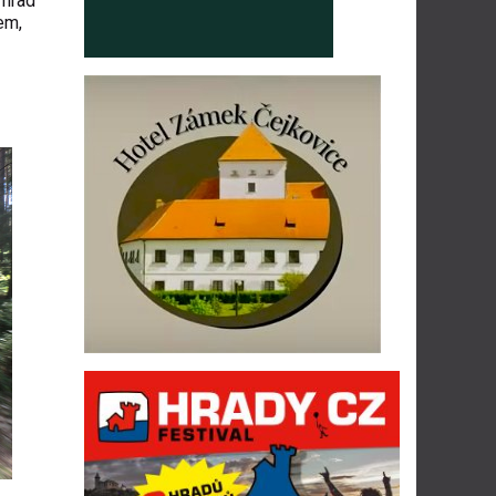
 hrad
em,