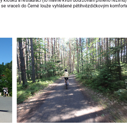
dy kiosků a restaurací (to hlavně kvůli dodržování pitného režimu)
r se vraceli do Černé louže vyhlášené pětihvězdičkovým komfort