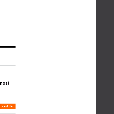
čnost
číst dál