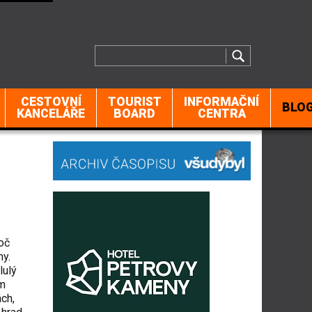
CESTOVNÍ
TOURIST
INFORMAČNÍ
BLO
KANCELÁŘE
BOARD
CENTRA
roč
hy.
lulý
ém
ch,