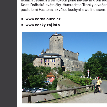
lesních cestách a silničkách jsme navštívili krom řa
Kost, Drábské světničky, Humrecht a Trosky a veče
postelemi Hästens, skvělou kuchyní a wellnessem.
www.cernalouze.cz
www.cesky-raj.info