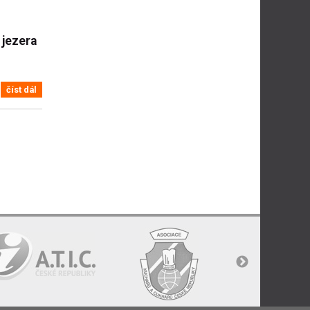
 jezera
číst dál