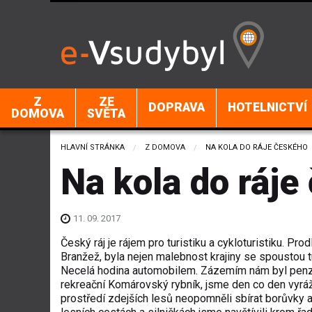
Z
ZE
DOPRAVA
HOTELNICTVÍ
DOMOVA
SVĚTA
HLAVNÍ STRÁNKA
Z DOMOVA
CURRENT:
NA KOLA DO RÁJE ČESKÉHO
Na kola do ráje
11. 09. 2017
Český ráj je rájem pro turistiku a cykloturistiku. Pr
Branžež, byla nejen malebnost krajiny se spoustou tur
Necelá hodina automobilem. Zázemím nám byl penzion
rekreační Komárovský rybník, jsme den co den vyrá
prostředí zdejších lesů neopomněli sbírat borůvky a