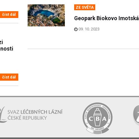
ZE SVĚTA
číst dál
Geopark Biokovo Imotská
09. 10. 2023
zi
nnosti
číst dál