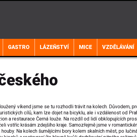
GASTRO
LÁZEŇSTVÍ
MICE
VZDĚLÁVÁNÍ
 českého
odloužený víkend jsme se tu rozhodli trávit na kolech. Důvodem, p
istických cílů, kam lze dojet na bicyklu, ale i vzdálenost od Pra
 a restaurace Černá louže. Na rozdíl od lidí obklopujících pros
želi vstříc krásám zdejšího kraje. Samozřejmě jsme v romantick
 houby. Na kolech šumějícími bory kolem skalních měst, po lučiná