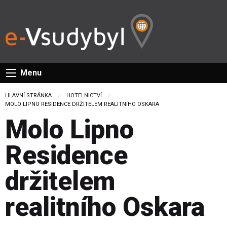
Menu
HLAVNÍ STRÁNKA
HOTELNICTVÍ
CURRENT:
MOLO LIPNO RESIDENCE DRŽITELEM REALITNÍHO OSKARA
Molo Lipno
Residence
držitelem
realitního Oskara