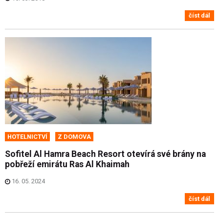
číst dál
HOTELNICTVÍ
Z DOMOVA
Sofitel Al Hamra Beach Resort otevírá své brány na
pobřeží emirátu Ras Al Khaimah
16. 05. 2024
číst dál