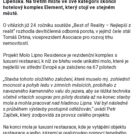
Lipenska. Na třetím místě ve své kategorii skončil
hotelový komplex Element, který stojí ve stejném
městě.
O vítězích již 24. ročníku soutěže „Best of Reality – Nejlepší z
realit“ rozhodla devítičlenná odborná porota, v jejímž čele stál
Tomáš Drtina, viceprezident Asociace pro rozvoj trhu
nemovitostí.
Projekt Molo Lipno Residence je rezidenční komplex s
luxusní restaurací, k níž ze břehu vede unikátní molo, které je
nejdelší ve střední Evropě a je založeno na 67 pilotech.
„Stavba tohoto složitého založení, které muselo mj. zohlednit
mocnost a pohyb ledu v zimních měsících, probíhalo z
navezeného kamenného valu do jezera, aby se těžká technika
včetně vrtacích souprav pro piloty dostala až na konec stavby
mola a mohla pracovat nad hladinou Lipna. Val byl následně
s průběhem výstavby postupně odtěžován,“
uvádí Petr
Zajíček, který zodpovídá za provoz celého projektu.
Na konci mola je luxusní restaurace, kde je vytápění objektu
restaurace a jejího zázemí je realizováno pomocí tepelného