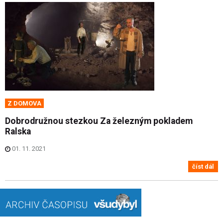
Z DOMOVA
Dobrodružnou stezkou Za železným pokladem
Ralska
01. 11. 2021
číst dál