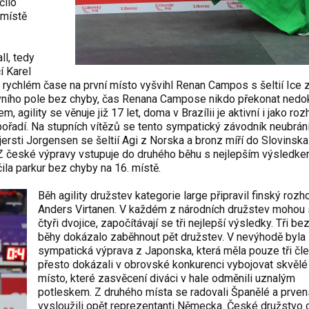
čilo
 místě
ll, tedy
í Karel
ychlém čase na první místo vyšvihl Renan Campos s šeltií Ice 
tovního pole bez chyby, čas Renana Campose nikdo překonat nedo
gility se věnuje již 17 let, doma v Brazílii je aktivní i jako roz
 v pořadí. Na stupních vítězů se tento sympatický závodník neubrán
ersti Jorgensen se šeltií Agi z Norska a bronz míří do Slovinska
 Z české výpravy vstupuje do druhého běhu s nejlepším výsledk
ila parkur bez chyby na 16. místě.
Běh agility družstev kategorie large připravil finský rozh
Anders Virtanen. V každém z národních družstev mohou 
čtyři dvojice, započítávají se tři nejlepší výsledky. Tři b
běhy dokázalo zaběhnout pět družstev. V nevýhodě byla
sympatická výprava z Japonska, která měla pouze tři čle
přesto dokázali v obrovské konkurenci vybojovat skvělé 
místo, které zasvěcení diváci v hale odměnili uznalým
potleskem. Z druhého místa se radovali Španělé a prvens
vysloužili opět reprezentanti Německa. České družstvo 