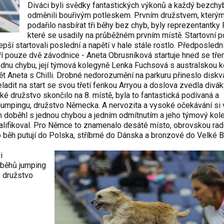
Diváci byli svědky fantastických výkonů a každý bezchy
odměnili bouřivým potleskem. Prvním družstvem, který
podařilo nasbírat tři běhy bez chyb, byly reprezentantky 
které se usadily na průběžném prvním místě. Startovní p
epší startovali poslední a napětí v hale stále rostlo. Předposledn
voří pouze dvě závodnice - Aneta Obrusníková startuje hned se tře
 jednu chybu, její týmová kolegyně Lenka Fuchsová s australskou k
ět Aneta s Chilli. Drobné nedorozumění na parkuru přineslo diskval
dit na start se svou třetí fenkou Arryou a doslova zvedla divá
ké družstvo skončilo na 8. místě, byla to fantastická podívaná a
 jumpingu, družstvo Německa. A nervozita a vysoké očekávání si 
m doběhl s jednou chybou a jedním odmítnutím a jeho týmový kol
alifikoval. Pro Němce to znamenalo desáté místo, obrovskou ra
 běh putují do Polska, stříbrné do Dánska a bronzové do Velké Br
i
 běhů jumping
é družstvo