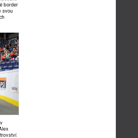
vé border
e svou
ch
ev
Alex
trovství.