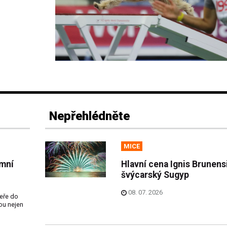
Nepřehlédněte
MICE
mní
Hlavní cena Ignis Brunens
švýcarský Sugyp
08. 07. 2026
eře do
ou nejen