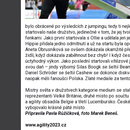
bylo obrácené po výsledcích z jumpingu, tedy ti nejl
startovalo naše družstvo, jedinečné v tom, že jej t
fenkami. Jako první startovala s Ollie a udělala jen
Hippie přidala jedno odmítnutí a už na startu byla op
Aneta Obrusníková se ovšem dokázala okamžitě přela
židlí, když dokázala zaběhnout bez chyb! I když čes
úctyhodný výkon. Jako poslední startovali vítězové
svou daň – jindy výborný Silas Boogk se šeltií Bea
Daniel Schröder se šeltií Cashew se dokonce diskv
naopak měli fanoušci Polska. Zlaté medaile za tento
Mistry světa v družstvech kategorie medium se stal
reprezentanti Velké Británie, druhé místo po součtu
a agility obsadila Belgie a třetí Lucembursko. Česk
vybojovalo krásné páté místo.
Připravila
Pavla Růžičková, foto
Marek Beneš.
www.agility2023.cz