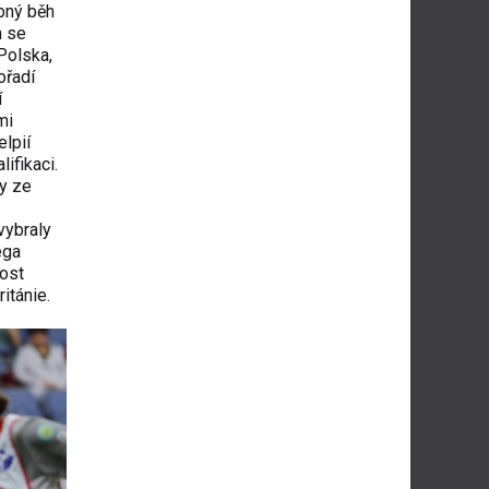
bný běh
m se
Polska,
ořadí
í
mi
elpií
ifikaci.
ky ze
vybraly
ega
dost
itánie.