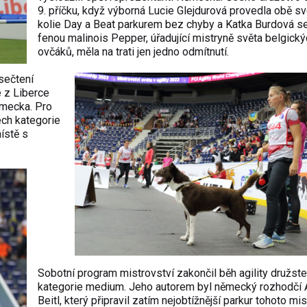
9. příčku, když výborná Lucie Glejdurová provedla obě s
kolie Day a Beat parkurem bez chyby a Katka Burdová s
fenou malinois Pepper, úřadující mistryně světa belgický
ovčáků, měla na trati jen jedno odmítnutí.
 sečtení
e z Liberce
ěmecka. Pro
ech kategorie
ístě s
Sobotní program mistrovství zakončil běh agility družst
kategorie medium. Jeho autorem byl německý rozhodčí 
Beitl, který připravil zatím nejobtížnější parkur tohoto mis