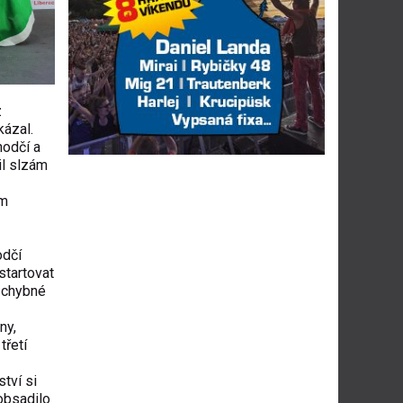
z
kázal.
hodčí a
il slzám
em
odčí
startovat
ezchybné
ny,
třetí
tví si
obsadilo