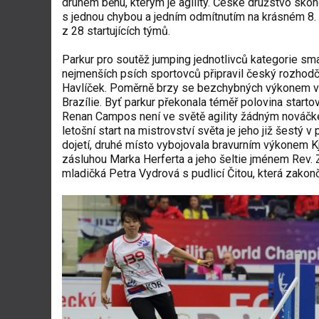
druhém běhu, kterým je agility. České družstvo skon
s jednou chybou a jedním odmítnutím na krásném 8.
z 28 startujících týmů.
Parkur pro soutěž jumping jednotlivců kategorie sma
nejmenších psích sportovců připravil český rozhodč
Havlíček. Poměrně brzy se bezchybných výkonem v r
Brazílie. Byť parkur překonala téměř polovina star
Renan Campos není ve světě agility žádným nováčkem, a
letošní start na mistrovství světa je jeho již šestý
dojetí, druhé místo vybojovala bravurním výkonem Kj
zásluhou Marka Herferta a jeho šeltie jménem Rev.
mladičká Petra Vydrová s pudlicí Čitou, která zakonč