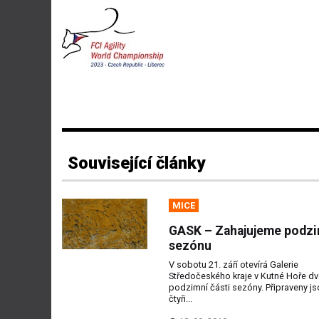
Související články
MICE
GASK – Zahajujeme podzi
sezónu
V sobotu 21. září otevírá Galerie
Středočeského kraje v Kutné Hoře dv
podzimní části sezóny. Připraveny js
čtyři...