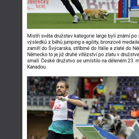
Mistři světa družstev kategorie large byli známí po
výsledků z běhů jumping a agility, bronzové medail
zamíří do Švýcarska, stříbrné do Itálie a zlaté do N
Německo to je již druhé vítězství po zlatu v družstv
small. České družstvo se umístilo na děleném 23. m
Kanadou.