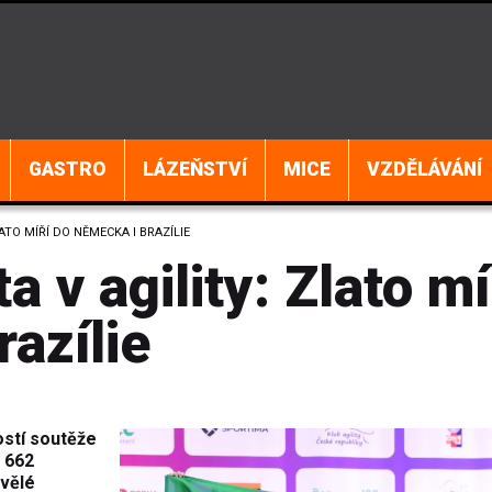
GASTRO
LÁZEŇSTVÍ
MICE
VZDĚLÁVÁNÍ
ATO MÍŘÍ DO NĚMECKA I BRAZÍLIE
a v agility: Zlato mí
azílie
ostí soutěže
e 662
kvělé