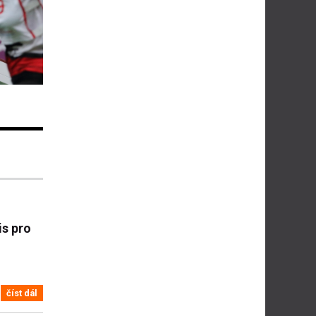
is pro
číst dál