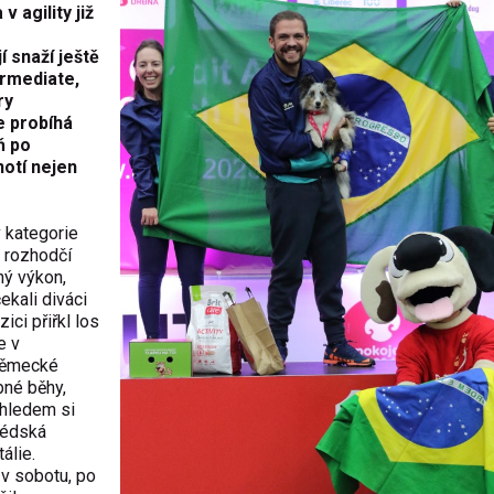
 agility již
í snaží ještě
ermediate,
ry
e probíhá
ň po
notí nejen
v kategorie
é rozhodčí
ný výkon,
ekali diváci
ci přiřkl los
e v
 Německé
bné běhy,
ehledem si
védská
álie.
 v sobotu, po