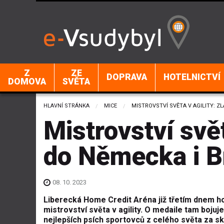
Z
ZE
DOPRAVA
HOTELNICTVÍ
DOMOVA
SVĚTA
HLAVNÍ STRÁNKA
MICE
CURRENT:
MISTROVSTVÍ SVĚTA V AGILITY: ZL
Mistrovství svět
do Německa i Br
08. 10. 2023
Liberecká Home Credit Aréna již třetím dnem h
mistrovství světa v agility. O medaile tam bojuj
nejlepších psích sportovců z celého světa za s