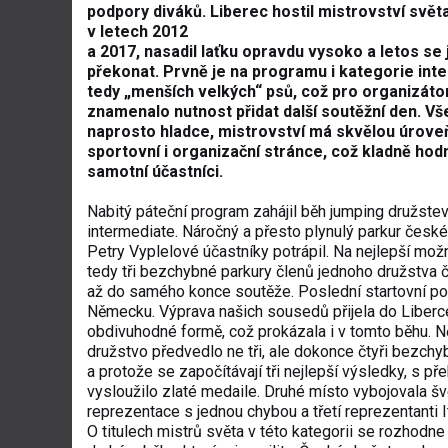
podpory diváků. Liberec hostil mistrovství světa v
v letech 2012
a 2017, nasadil laťku opravdu vysoko a letos se j
překonat. Prvně je na programu i kategorie int
tedy „menších velkých“ psů, což pro organizáto
znamenalo nutnost přidat další soutěžní den. Vš
naprosto hladce, mistrovství má skvělou úrove
sportovní i organizační stránce, což kladně hod
samotní účastníci.
Nabitý páteční program zahájil běh jumping družste
intermediate. Náročný a přesto plynulý parkur česk
Petry Vyplelové účastníky potrápil. Na nejlepší mož
tedy tři bezchybné parkury členů jednoho družstva č
až do samého konce soutěže. Poslední startovní pozi
Německu. Výprava našich sousedů přijela do Liberc
obdivuhodné formě, což prokázala i v tomto běhu.
družstvo předvedlo ne tři, ale dokonce čtyři bezchy
a protože se započítávají tři nejlepší výsledky, s př
vysloužilo zlaté medaile. Druhé místo vybojovala š
reprezentace s jednou chybou a třetí reprezentanti It
O titulech mistrů světa v této kategorii se rozhodne