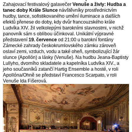
Zahajovací festivalový galavečer
Venuše a živly: Hudba a
tanec doby Krále Slunce
návštěvníky prostřednictvím
hudby, tance, sofistikovaného umění iluminace a dalších
efektů přenese do doby, kdy dvůr francouzského krále
Ludvíka XIV. žil velkolepými barokními slavnostmi, v nichž
panovník sám s oblibou účinkoval. Unikátní výpravné
představení
19. července
od 21:00 u barokní fontány
Zámecké zahrady českokrumlovského zámku zároveň
oslaví zemi, vzduch, vodu a také oheň, symbolizující žár
slunce (Apollón) a lásky (Venuše). Na hudbu Jeana-Baptisty
Lullyho, dvorního skladatele a kapelníka Ludvíka XIV., a
jeho současníků zatančí Hartig Ensemble a hosté, v roli
Apollóna/Ohně se představí Francesco Scarpato, v roli
Venuše Ida Fišerová.