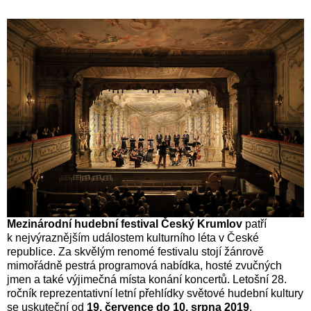
Mezinárodní hudební festival Český Krumlov
patří
k nejvýraznějším událostem kulturního léta v České
republice. Za skvělým renomé festivalu stojí žánrově
mimořádně pestrá programová nabídka, hosté zvučných
jmen a také výjimečná místa konání koncertů. Letošní 28.
ročník reprezentativní letní přehlídky světové hudební kultury
se uskuteční od
19. července do 10. srpna 2019
.