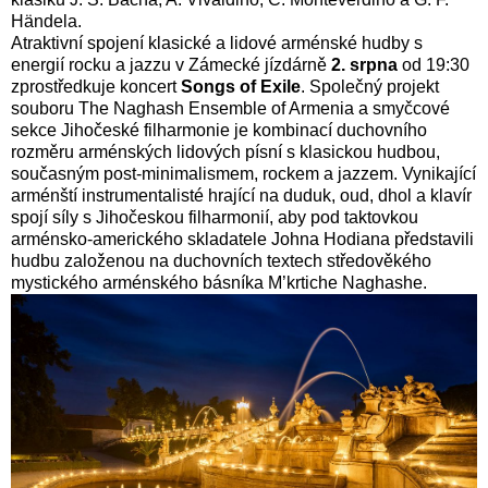
Händela.
Atraktivní spojení klasické a lidové arménské hudby s
energií rocku a jazzu v Zámecké jízdárně
2. srpna
od 19:30
zprostředkuje koncert
Songs of Exile
. Společný projekt
souboru The Naghash Ensemble of Armenia a smyčcové
sekce Jihočeské filharmonie je kombinací duchovního
rozměru arménských lidových písní s klasickou hudbou,
současným post-minimalismem, rockem a jazzem. Vynikající
arménští instrumentalisté hrající na duduk, oud, dhol a klavír
spojí síly s Jihočeskou filharmonií, aby pod taktovkou
arménsko-amerického skladatele Johna Hodiana představili
hudbu založenou na duchovních textech středověkého
mystického arménského básníka M’krtiche Naghashe.