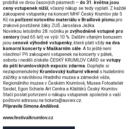
probíhá ve dvou časových pásmech –
do 31. května jsou
ceny vstupenek nižší
, včasný nákup se tedy vyplatí. Z každé
zakoupené vstupenky na koncert MHF Český Krumlov jde 5
Kč na
pořízení notového materiálu v Braillově písmu
pro
zrakově postižené žáky ZUŠ Jaroslava Ježka.
Novinkou letošního 28. ročníku je
zvýhodněné vstupné pro
seniory
(nad 65 let) ve výši 10 %. Dalším vítaným bonusem
jsou
cenově výhodné vstupenky
, které platí vždy
na dva
komorní koncerty v Maškarním sále
. A to ještě není
všechno! Při zakoupení vstupenek na koncerty v pátek,
sobotu i neděli získáte ČESKÝ KRUMLOV CARD se
vstupy
do pěti krumlovských expozic zdarma
. Dopřejte si
nezapomenutelný
Krumlovský kulturní víkend
s hudebními
zážitky a návštěvou Hradního muzea a zámecké věže,
Regionálního muzea v Českém Krumlově, Musea Fotoateliér
Seidel, Egon Schiele Art Centra a Kláštěrů Český Krumlov.
Stačí poslat potvrzení o nákupu vstupenek společně s vaší
poštovní adresou na tickets@auviex.cz.
Připravila Simona Andělová.
www.festivalkrumlov.cz