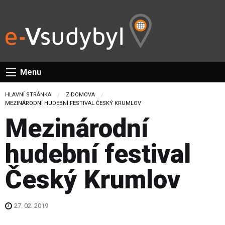
Menu
HLAVNÍ STRÁNKA
Z DOMOVA
CURRENT:
MEZINÁRODNÍ HUDEBNÍ FESTIVAL ČESKÝ KRUMLOV
Mezinárodní
hudební festival
Český Krumlov
27. 02. 2019