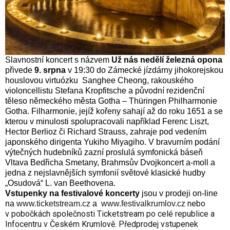
Slavnostní koncert s názvem
Už nás nedělí železná opona
přivede
9. srpna
v 19:30 do Zámecké jízdárny jihokorejskou
houslovou virtuózku
Sanghee Cheong, rakouského
violoncellistu Stefana Kropfitsche a původní rezidenční
těleso německého města Gotha – Thüringen Philharmonie
Gotha. Filharmonie, jejíž kořeny sahají až do roku 1651 a se
kterou v minulosti spolupracovali například Ferenc Liszt,
Hector Berlioz či Richard Strauss, zahraje pod vedením
japonského dirigenta Yukiho Miyagiho. V bravurním podání
výtečných hudebníků zazní proslulá symfonická báseň
Vltava Bedřicha Smetany, Brahmsův Dvojkoncert a-moll a
jedna z nejslavnějších symfonií světové klasické hudby
„Osudová“ L. van Beethovena.
Vstupenky na festivalové koncerty
jsou v prodeji on-line
nebo
na
www.ticketstream.cz
a
www.festivalkrumlov.cz
v pobočkách společnosti Ticketstream po celé republice a
Infocentru v Českém Krumlově. Předprodej vstupenek