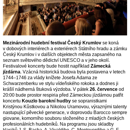
Mezinárodní hudební festival Český Krumlov
se koná
v dobových interiérech a exteriérech Státního hradu a zámku
Český Krumlov i v dalších objektech města zapsaného na
seznam světového dědictví UNESCO a v jeho okolí.
Festivalové koncerty bude hostit například
Zámecká
jízdárna
. Vzácná historická budova byla postavena v letech
1744–1746 za vlády knížete Josefa Adama ze
Schwarzenberku ve stylu vídeňského rokoka a dodnes ji
krášlí nádherná štuková výzdoba. V pátek
26. července
od
20:00 bude prostor respiria před Zámeckou jízdárnou patřit
koncertu
Kouzlo barokní hudby
se sopranistkami
Kristýnou Kůstkovou a Nikolou Uramovou, výraznými talenty
nastupující pěvecké generace, v doprovodu Barocco sempre
giovane, komorního souboru složeného z mladých českých
profesionálních hudebníků. Na programu jsou skladby
klasiků J. S. Bacha, A. Vivaldiho, C. Monteverdiho a G. F.