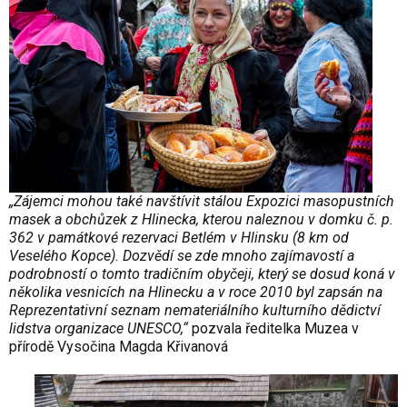
„Zájemci mohou také navštívit stálou Expozici masopustních
masek a obchůzek z Hlinecka, kterou naleznou v domku č. p.
362 v památkové rezervaci Betlém v Hlinsku (8 km od
Veselého Kopce). Dozvědí se zde mnoho zajímavostí a
podrobností o tomto tradičním obyčeji, který se dosud koná v
několika vesnicích na Hlinecku a v roce 2010 byl zapsán na
Reprezentativní seznam nemateriálního kulturního dědictví
lidstva organizace UNESCO,“
pozvala ředitelka Muzea v
přírodě Vysočina Magda Křivanová