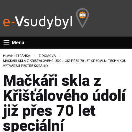
Menu
HLAVNÍ STRÁNKA
Z DOMOVA
CURRENT:
MAČKÁŘI SKLA Z KŘIŠŤÁLOVÉHO ÚDOLÍ JIŽ PŘES 70 LET SPECIÁLNÍ TECHNIKOU
VYTVÁŘEJÍ PESTRÉ KORÁLKY
Mačkáři skla z
Křišťálového údolí
již přes 70 let
speciální