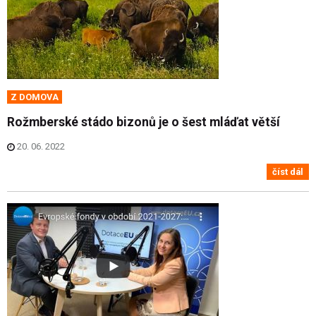
Z DOMOVA
Rožmberské stádo bizonů je o šest mláďat větší
20. 06. 2022
číst dál