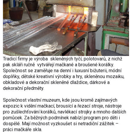
Tradicí firmy je výroba
skleněných tyčí, polotovarů, z nichž
pak skláři ručně
vytvářejí mačkané a broušené korálky.
Společnost se zaměřuje na denní i luxusní bižuterii, módní
doplňky, dětské kreativní výrobky a hry, skleněnou mozaiku,
obkladové a dekorační skleněné dlaždice, dárkové a
dekorační předměty.
Společnost vlastní muzeum, kde jsou kromě zajímavých
expozic k vidění mačkací, brousící a řezací stroje, nástroje
pro zušlechťování korálků, navlékací strojky a mnoho dalších
pomůcek. Za běžných podmínek nabízí program pro děti i
dospělé. Mají možnost vyzkoušet si netradiční zážitek –
práci mačkáře skla.