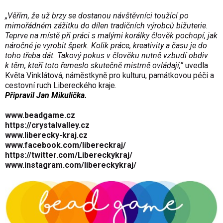
„Věřím, že už brzy se dostanou návštěvníci toužící po
mimořádném zážitku do dílen tradičních výrobců bižuterie.
Teprve na místě při práci s malými korálky člověk pochopí, jak
náročné je vyrobit šperk. Kolik práce, kreativity a času je do
toho třeba dát. Takový pokus v člověku nutně vzbudí obdiv
k těm, kteří toto řemeslo skutečně mistrně ovládají,“
uvedla
Květa Vinklátová, náměstkyně pro kulturu, památkovou péči a
cestovní ruch Libereckého kraje.
Připravil Jan Mikulička.
www.beadgame.cz
https://crystalvalley.cz
www.liberecky-kraj.cz
www.facebook.com/libereckraj/
https://twitter.com/Libereckykraj/
www.instagram.com/libereckykraj/