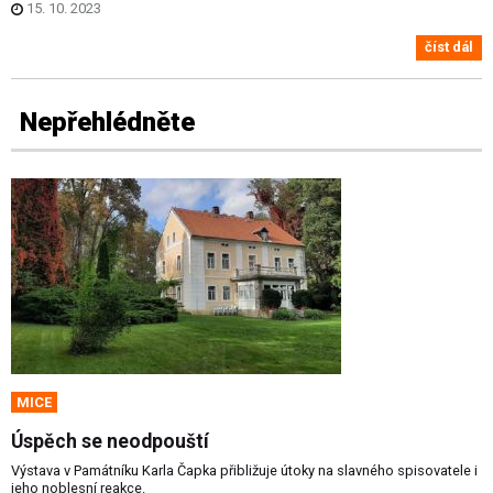
15. 10. 2023
číst dál
Nepřehlédněte
MICE
Úspěch se neodpouští
Výstava v Památníku Karla Čapka přibližuje útoky na slavného spisovatele i
jeho noblesní reakce.