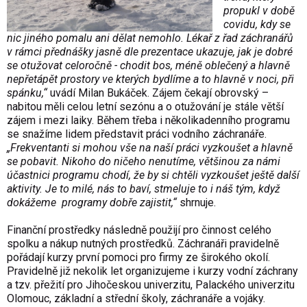
propukl v době
covidu, kdy se
nic jiného pomalu ani dělat nemohlo. Lékař z řad záchranářů
v rámci přednášky jasně dle prezentace ukazuje, jak je dobré
se otužovat celoročně - chodit bos, méně oblečený a hlavně
nepřetápět prostory ve kterých bydlíme a to hlavně v noci, při
spánku,“
uvádí Milan Bukáček. Zájem čekají obrovský –
nabitou měli celou letní sezónu a o otužování je stále větší
zájem i mezi laiky. Během třeba i několikadenního programu
se snažíme lidem představit práci vodního záchranáře.
„Frekventanti si mohou vše na naší práci vyzkoušet a hlavně
se pobavit. Nikoho do ničeho nenutíme, většinou za námi
účastnici programu chodí, že by si chtěli vyzkoušet ještě další
aktivity. Je to milé, nás to baví, stmeluje to i náš tým, když
dokážeme programy dobře zajistit,“
shrnuje.
Finanční prostředky následně použijí pro činnost celého
spolku a nákup nutných prostředků. Záchranáři pravidelně
pořádají kurzy první pomoci pro firmy ze širokého okolí.
Pravidelně již nekolik let organizujeme i kurzy vodní záchrany
a tzv. přežití pro Jihočeskou univerzitu, Palackého univerzitu
Olomouc, základní a střední školy, záchranáře a vojáky.