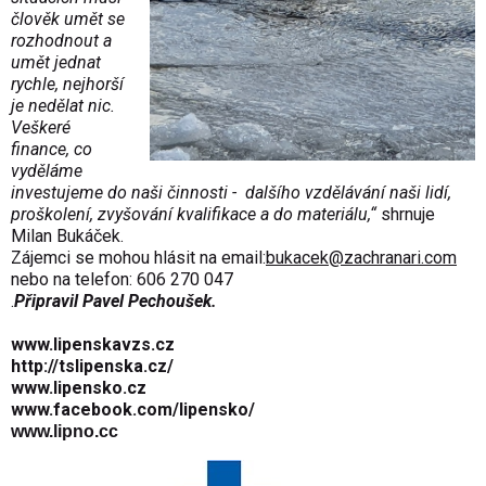
člověk umět se
rozhodnout a
umět jednat
rychle, nejhorší
je nedělat nic.
Veškeré
finance, co
vyděláme
investujeme do naši činnosti - dalšího vzdělávání naši lidí,
proškolení, zvyšování kvalifikace a do materiálu,“
shrnuje
Milan Bukáček.
Zájemci se mohou hlásit na email:
bukacek@zachranari.com
nebo na telefon: 606 270 047
.
Připravil Pavel Pechoušek.
www.lipenskavzs.cz
http://tslipenska.cz/
www.lipensko.cz
www.facebook.com/lipensko/
www.lipno.cc