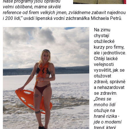
Naše programy jsou opravdu
velmi oblíbené, máme skvělé
reference od firem velkých jmen, zvládneme zabavit najednou
i 200 lidí,“
uvádí lipenská vodní záchranářka Michaela Petrů.
Na zimu
chystají
otužilecké
kurzy pro firmy,
ale i jednotlivce.
Chtějí laické
veřejnosti
vysvětlit, jak se
otužovat
zdravě, správně
a nehazardovat
se zdravím.
„Dnes se
mnoho lidí
otužuje na
hraně rizika -
jde o moderní
trend, který