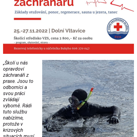
„Školí u nás
opravdoví
záchranáři z
praxe. Jsou to
odborníci a
svou práci
zvládají
výborně. Rádi
tuto službu
nabízíme,
protože v
krizových
situacích musí