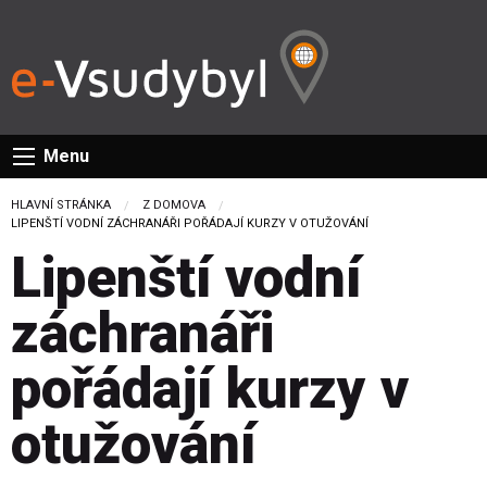
Menu
HLAVNÍ STRÁNKA
Z DOMOVA
CURRENT:
LIPENŠTÍ VODNÍ ZÁCHRANÁŘI POŘÁDAJÍ KURZY V OTUŽOVÁNÍ
Lipenští vodní
záchranáři
pořádají kurzy v
otužování