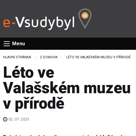
Menu
HLAVNÍ STRÁNKA
Z DOMOVA
CURRENT:
LÉTO VE VALAŠSKÉM MUZEU V PŘÍRODĚ
Léto ve
Valašském muzeu
v přírodě
02. 07. 2023