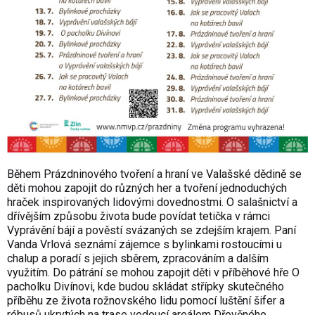
Během Prázdninového tvoření a hraní ve Valašské dědině se
děti mohou zapojit do různých her a tvoření jednoduchých
hraček inspirovaných lidovými dovednostmi. O salašnictví a
dřívějším způsobu života bude povídat tetička v rámci
Vyprávění bájí a pověstí svázaných se zdejším krajem. Paní
Vanda Vrlová seznámí zájemce s bylinkami rostoucími u
chalup a poradí s jejich sběrem, zpracováním a dalším
využitím. Do pátrání se mohou zapojit děti v příběhové hře O
pacholku Divínovi, kde budou skládat střípky skutečného
příběhu ze života rožnovského lidu pomocí luštění šifer a
rébusů ukrytých na trase vedoucí areálem Dřevěného