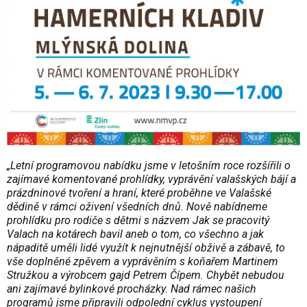
„Letní programovou nabídku jsme v letošním roce rozšířili o
zajímavé komentované prohlídky, vyprávění valašských bájí a
prázdninové tvoření a hraní, které proběhne ve Valašské
dědině v rámci oživení všedních dnů. Nově nabídneme
prohlídku pro rodiče s dětmi s názvem Jak se pracovitý
Valach na kotárech bavil aneb o tom, co všechno a jak
nápaditě uměli lidé využít k nejnutnější obživě a zábavě, to
vše doplněné zpěvem a vyprávěním s koňařem Martinem
Stružkou a výrobcem gajd Petrem Čípem. Chybět nebudou
ani zajímavé bylinkové procházky. Nad rámec našich
programů jsme připravili odpolední cyklus vystoupení