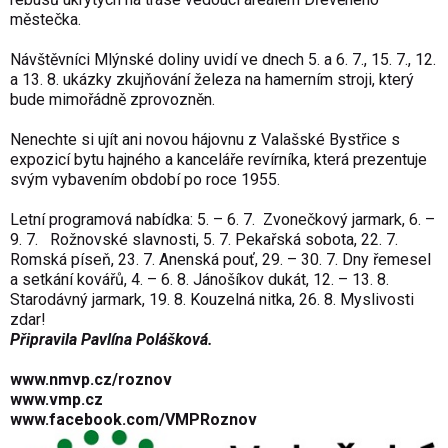
městečka.
Návštěvníci Mlýnské doliny uvidí ve dnech 5. a 6. 7., 15. 7., 12.
a 13. 8. ukázky zkujňování železa na hamerním stroji, který
bude mimořádně zprovozněn.
Nenechte si ujít ani novou hájovnu z Valašské Bystřice s
expozicí bytu hajného a kanceláře revírníka, která prezentuje
svým vybavením období po roce 1955.
Letní programová nabídka: 5. – 6. 7. Zvonečkový jarmark, 6. –
9. 7. Rožnovské slavnosti, 5. 7. Pekařská sobota, 22. 7.
Romská píseň, 23. 7. Anenská pouť, 29. – 30. 7. Dny řemesel
a setkání kovářů, 4. – 6. 8. Jánošíkov dukát, 12. – 13. 8.
Starodávný jarmark, 19. 8. Kouzelná nitka, 26. 8. Myslivosti
zdar!
Připravila Pavlína Polášková.
www.nmvp.cz/roznov
www.vmp.cz
www.facebook.com/VMPRoznov