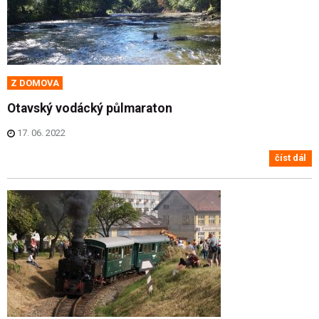
Z DOMOVA
Otavský vodácký půlmaraton
17. 06. 2022
číst dál