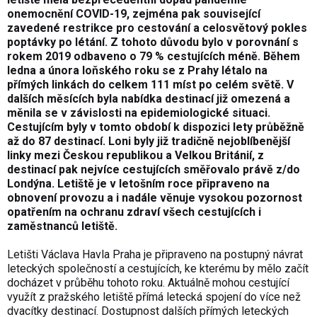
onemocnění COVID-19, zejména pak související
zavedené restrikce pro cestování a celosvětový pokles
poptávky po létání. Z tohoto důvodu bylo v porovnání s
rokem 2019 odbaveno o 79 % cestujících méně. Během
ledna a února loňského roku se z Prahy létalo na
přímých linkách do celkem 111 míst po celém světě. V
dalších měsících byla nabídka destinací již omezená a
měnila se v závislosti na epidemiologické situaci.
Cestujícím byly v tomto období k dispozici lety průběžně
až do 87 destinací. Loni byly již tradičně nejoblíbenější
linky mezi Českou republikou a Velkou Británií, z
destinací pak nejvíce cestujících směřovalo právě z/do
Londýna. Letiště je v letošním roce připraveno na
obnovení provozu a i nadále věnuje vysokou pozornost
opatřením na ochranu zdraví všech cestujících i
zaměstnanců letiště.
Letišti Václava Havla Praha je připraveno na postupný návrat
leteckých společností a cestujících, ke kterému by mělo začít
docházet v průběhu tohoto roku. Aktuálně mohou cestující
využít z pražského letiště přímá letecká spojení do více než
dvacítky destinací. Dostupnost dalších přímých leteckých