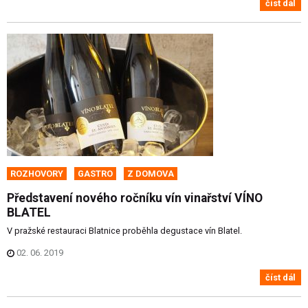
číst dál
ROZHOVORY
GASTRO
Z DOMOVA
Představení nového ročníku vín vinařství VÍNO
BLATEL
V pražské restauraci Blatnice proběhla degustace vín Blatel.
02. 06. 2019
číst dál