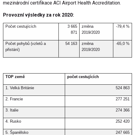
mezinárodní certifikace ACI Airport Health Accreditation.
Provozní výsledky za rok 2020:
Počet cestujících
3 665
změna
-79,4 %
871
2019/2020
Počet pohybů (vzletů a
54 163
změna
-65,0 %
přistání)
2019/2020
TOP země
počet cestujících
1. Velká Británie
524 863
2. Francie
277 251
3. Italie
274 366
4. Rusko
252 420
5. Španělsko
247 665