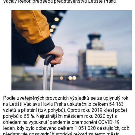
Václav Řehoř, předseda představenstva Letiště Praha.
Podle zveřejněných provozních výsledků se za uplynulý rok
na Letišti Václava Havla Praha uskutečnilo celkem 54 163
vzletů a přistání (tzv. pohybů). Oproti roku 2019 klesl počet
pohybů o 65 %. Nejrušnějším měsícem roku 2020 byl s
ohledem na vypuknutí pandemie onemocnění COVID-19
leden, kdy bylo odbaveno celkem 1 051 028 cestujících, což
představuje dosavadní historický rekord za tento měsíc.