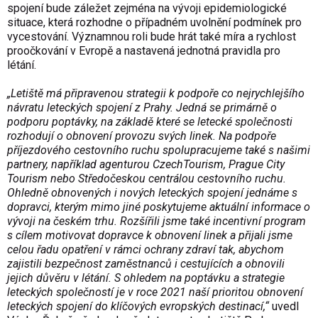
spojení bude záležet zejména na vývoji epidemiologické
situace, která rozhodne o případném uvolnění podmínek pro
vycestování. Významnou roli bude hrát také míra a rychlost
proočkování v Evropě a nastavená jednotná pravidla pro
létání.
„Letiště má připravenou strategii k podpoře co nejrychlejšího
návratu leteckých spojení z Prahy. Jedná se primárně o
podporu poptávky, na základě které se letecké společnosti
rozhodují o obnovení provozu svých linek. Na podpoře
příjezdového cestovního ruchu spolupracujeme také s našimi
partnery, například agenturou CzechTourism, Prague City
Tourism nebo Středočeskou centrálou cestovního ruchu.
Ohledně obnovených i nových leteckých spojení jednáme s
dopravci, kterým mimo jiné poskytujeme aktuální informace o
vývoji na českém trhu. Rozšířili jsme také incentivní program
s cílem motivovat dopravce k obnovení linek a přijali jsme
celou řadu opatření v rámci ochrany zdraví tak, abychom
zajistili bezpečnost zaměstnanců i cestujících a obnovili
jejich důvěru v létání. S ohledem na poptávku a strategie
leteckých společností je v roce 2021 naší prioritou obnovení
leteckých spojení do klíčových evropských destinací,“
uvedl