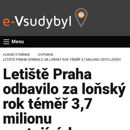
Menu
HLAVNÍ STRÁNKA
DOPRAVA
CURRENT:
LETIŠTĚ PRAHA ODBAVILO ZA LOŇSKÝ ROK TÉMĚŘ 3,7 MILIONU CESTUJÍCÍCH
Letiště Praha
odbavilo za loňský
rok téměř 3,7
milionu