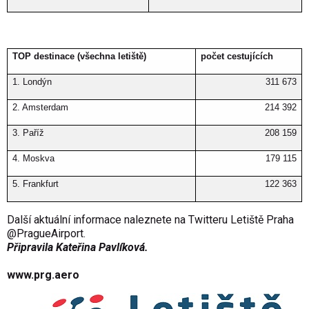
TOP destinace (všechna letiště)
počet cestujících
1. Londýn
311 673
2. Amsterdam
214 392
3. Paříž
208 159
4. Moskva
179 115
5. Frankfurt
122 363
Další aktuální informace naleznete na Twitteru Letiště Praha
@PragueAirport
.
Připravila
Kateřina Pavlíková
.
www.prg.aero