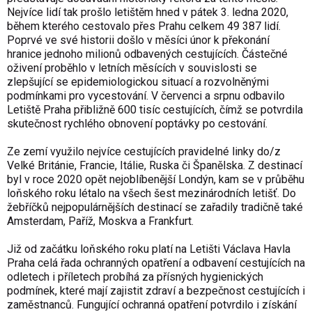
Nejvíce lidí tak prošlo letištěm hned v pátek 3. ledna 2020,
během kterého cestovalo přes Prahu celkem 49 387 lidí.
Poprvé ve své historii došlo v měsíci únor k překonání
hranice jednoho milionů odbavených cestujících. Částečné
oživení proběhlo v letních měsících v souvislosti se
zlepšující se epidemiologickou situací a rozvolněnými
podmínkami pro vycestování. V červenci a srpnu odbavilo
Letiště Praha přibližně 600 tisíc cestujících, čímž se potvrdila
skutečnost rychlého obnovení poptávky po cestování.
Ze zemí využilo nejvíce cestujících pravidelné linky do/z
Velké Británie, Francie, Itálie, Ruska či Španělska. Z destinací
byl v roce 2020 opět nejoblíbenější Londýn, kam se v průběhu
loňského roku létalo na všech šest mezinárodních letišť. Do
žebříčků nejpopulárnějších destinací se zařadily tradičně také
Amsterdam, Paříž, Moskva a Frankfurt.
Již od začátku loňského roku platí na Letišti Václava Havla
Praha celá řada ochranných opatření a odbavení cestujících na
odletech i příletech probíhá za přísných hygienických
podmínek, které mají zajistit zdraví a bezpečnost cestujících i
zaměstnanců. Fungující ochranná opatření potvrdilo i získání