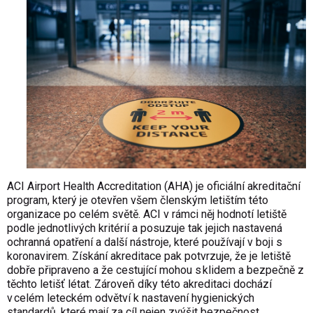
ACI Airport Health Accreditation (AHA) je oficiální akreditační
program, který je otevřen všem členským letištím této
organizace po celém světě. ACI v rámci něj hodnotí letiště
podle jednotlivých kritérií a posuzuje tak jejich nastavená
ochranná opatření a další nástroje, které používají v boji s
koronavirem. Získání akreditace pak potvrzuje, že je letiště
dobře připraveno a že cestující mohou s klidem a bezpečně z
těchto letišť létat. Zároveň díky této akreditaci dochází
v celém leteckém odvětví k nastavení hygienických
standardů, které mají za cíl nejen zvýšit bezpečnost