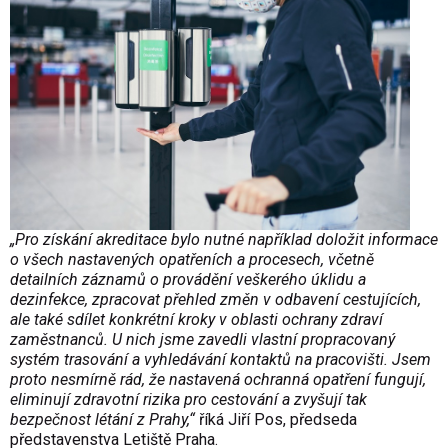
„Pro získání akreditace bylo nutné například doložit informace
o všech nastavených opatřeních a procesech, včetně
detailních záznamů o provádění veškerého úklidu a
dezinfekce, zpracovat přehled změn v odbavení cestujících,
ale také sdílet konkrétní kroky v oblasti ochrany zdraví
zaměstnanců. U nich jsme zavedli vlastní propracovaný
systém trasování a vyhledávání kontaktů na pracovišti. Jsem
proto nesmírně rád, že nastavená ochranná opatření fungují,
eliminují zdravotní rizika pro cestování a zvyšují tak
bezpečnost létání z Prahy,“
říká Jiří Pos, předseda
představenstva Letiště Praha.