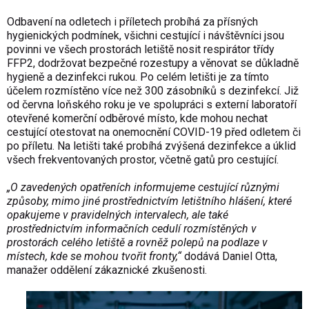
Odbavení na odletech i příletech probíhá za přísných
hygienických podmínek, všichni cestující i návštěvníci jsou
povinni ve všech prostorách letiště nosit respirátor třídy
FFP2, dodržovat bezpečné rozestupy a věnovat se důkladně
hygieně a dezinfekci rukou. Po celém letišti je za tímto
účelem rozmístěno více než 300 zásobníků s dezinfekcí. Již
od června loňského roku je ve spolupráci s externí laboratoří
otevřené komerční odběrové místo, kde mohou nechat
cestující otestovat na onemocnění COVID-19 před odletem či
po příletu. Na letišti také probíhá zvýšená dezinfekce a úklid
všech frekventovaných prostor, včetně gatů pro cestující.
„O zavedených opatřeních informujeme cestující různými
způsoby, mimo jiné prostřednictvím letištního hlášení, které
opakujeme v pravidelných intervalech, ale také
prostřednictvím informačních cedulí rozmístěných v
prostorách celého letiště a rovněž polepů na podlaze v
místech, kde se mohou tvořit fronty,“
dodává Daniel Otta,
manažer oddělení zákaznické zkušenosti.