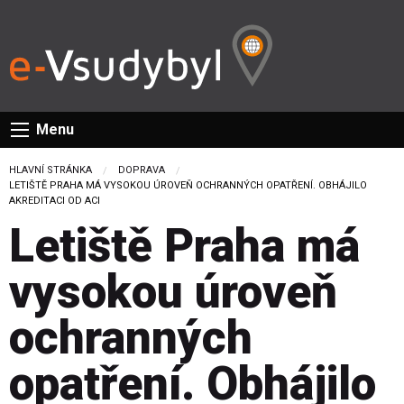
Menu
HLAVNÍ STRÁNKA
DOPRAVA
CURRENT:
LETIŠTĚ PRAHA MÁ VYSOKOU ÚROVEŇ OCHRANNÝCH OPATŘENÍ. OBHÁJILO
AKREDITACI OD ACI
Letiště Praha má
vysokou úroveň
ochranných
opatření. Obhájilo