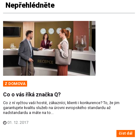
Nepřehlédněte
Z DOMOVA
Co o vás říká značka Q?
Co z ní vyčtou vaši hosté, zákazníci, klienti i konkurence? To, že jim
garantujete kvalitu služeb na úrovni evropského standardu až
nadstandardu a máte na to...
01. 12. 2017
číst dál