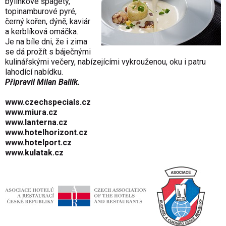
bylinkové špagety,
topinamburové pyré,
černý kořen, dýně, kaviár
a kerblíková omáčka.
Je na bíle dni, že i zima
se dá prožít s báječnými
kulinářskými večery, nabízejícími vykrouženou, oku i patru
lahodící nabídku.
Připravil Milan Ballík.
www.czechspecials.cz
www.miura.cz
www.lanterna.cz
www.hotelhorizont.cz
www.hotelport.cz
www.kulatak.cz