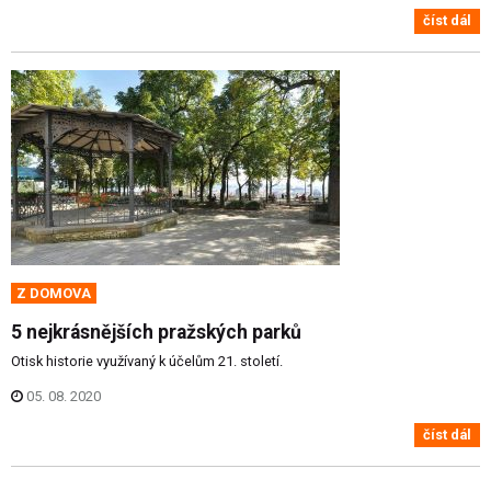
číst dál
Z DOMOVA
5 nejkrásnějších pražských parků
Otisk historie využívaný k účelům 21. století.
05. 08. 2020
číst dál