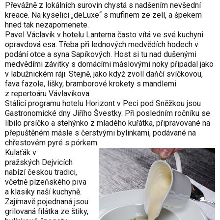
Převážně z lokálních surovin chystá s nadšením nevšední
kreace. Na kyselici „deLuxe“ s mufinem ze zelí, a špekem
hned tak nezapomenete.
Pavel Václavík v hotelu Lanterna často vítá ve své kuchyni
opravdová esa. Třeba při lednových medvědích hodech v
podání otce a syna Sapíkových. Host si tu nad dušenými
medvědími závitky s domácími máslovými noky připadal jako
v labužnickém ráji. Stejně, jako když zvolí daňčí svíčkovou,
fava fazole, lišky, bramborové krokety s mandlemi
z repertoáru Vávlavíkova.
Stálicí programu hotelu Horizont v Peci pod Sněžkou jsou
Gastronomické dny Jiřího Švestky. Při posledním ročníku se
líbilo prsíčko a stehýnko z mladého kuřátka, připravované na
přepuštěném másle s čerstvými bylinkami, podávané na
chřestovém pyré s pórkem.
Kulaťák v
pražských Dejvicích
nabízí českou tradici,
včetně plzeňského piva
a klasiky naší kuchyně.
Zajímavě pojednaná jsou
grilovaná filátka ze štiky,