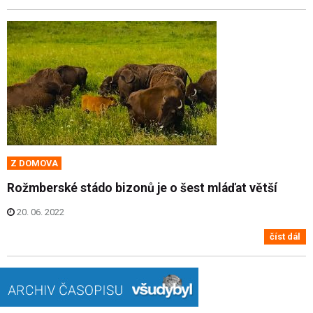
Z DOMOVA
Rožmberské stádo bizonů je o šest mláďat větší
20. 06. 2022
číst dál