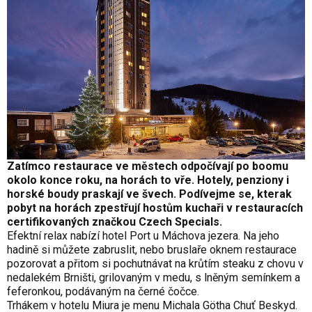
Zatímco restaurace ve městech odpočívají po boomu
okolo konce roku, na horách to vře. Hotely, penziony i
horské boudy praskají ve švech. Podívejme se, kterak
pobyt na horách zpestřují hostům kuchaři v restauracích
certifikovaných značkou Czech Specials.
Efektní relax nabízí hotel Port u Máchova jezera. Na jeho
hadině si můžete zabruslit, nebo bruslaře oknem restaurace
pozorovat a přitom si pochutnávat na krůtím steaku z chovu v
nedalekém Brništi, grilovaným v medu, s lněným semínkem a
feferonkou, podávaným na černé čočce.
Trhákem v hotelu Miura je menu Michala Götha Chuť Beskyd.