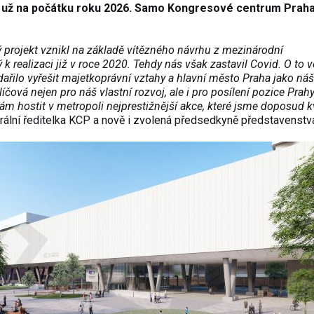
 u
ž na poč
átku roku 2026. Samo Kongresové centrum Prah
ý projekt vznikl na základ
ě v
ít
ězn
ého návrhu z mezinárodní
ý k realizaci ji
ž v roce 2020. Tehdy n
ás v
šak zastavil Covid. O to v
da
řilo vyřešit majetkopr
ávní vztahy a hlavní m
ěsto Praha jako n
á
š
lí
čov
á nejen pro ná
š vlastn
í rozvoj, ale i pro posílení pozice Prah
nám hostit v metropoli nejpresti
žnějš
í akce, které jsme doposud k
rální
ředitelka KCP a nově i zvolen
á p
ředsedkyně představenstv