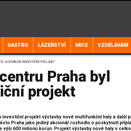
GASTRO
LÁZEŇSTVÍ
MICE
VZDĚLÁVÁNÍ
L SCHVÁLEN INVESTIČNÍ PROJEKT
entru Praha byl
iční projekt
 investi
čn
í projekt výstavby nové multifunk
čn
í haly a dal
š
í 
ěsto Praha jako jedin
ý akcioná
ř rozhodlo o poskytnut
í p
ř
ípl
e vý
ši 600 milionů korun. Projekt v
ýstavby nové haly v celk