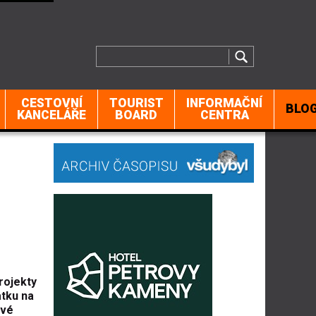
CESTOVNÍ
TOURIST
INFORMAČNÍ
BLO
KANCELÁŘE
BOARD
CENTRA
projekty
atku na
ové