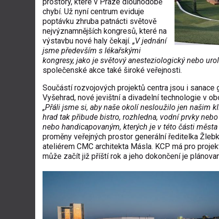
prostory, které v Praze dlouhodob
ě
chyb
í. U
ž nyn
í centrum eviduje
poptávku zhruba patnácti sv
ětově
nejv
ýznamn
ějš
ích kongres
ů, kter
é na
výstavbu nové haly
čekaj
í.
„V jedn
ání
jsme p
ředevš
ím s léka
řsk
ými
kongresy, jako je sv
ětov
ý anesteziologický nebo uro
spole
čensk
é akce také
širok
é ve
řejnosti.
Souč
ástí rozvojových projekt
ů centra jsou i sanace 
Vyšehrad, nov
é jevi
štn
í a divadelní technologie v ob
„P
ř
áli jsme si, aby na
še okol
í neslou
žilo jen našim k
hrad tak p
řibude bistro, rozhledna, vodn
í prvky nebo 
nebo handicapovaným, kterých je v této
č
ásti m
ěsta
proměny veřejn
ých prostor generální ředitelka
Žleb
ateliérem CMC architekta Másla. KCP má pro projek
m
ůže zač
ít ji
ž př
í
št
í rok a jeho dokon
čen
í je plánova