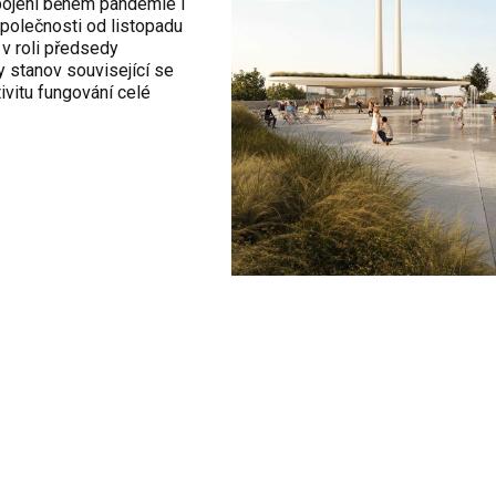
pojení b
ěhem pandemie i
polečnosti od listopadu
 v roli p
ředsedy
y stanov související se
tivitu fungování celé