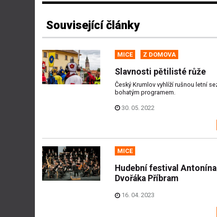
Související články
MICE
Z DOMOVA
Slavnosti pětilisté růže
Český Krumlov vyhlíží rušnou letní s
bohatým programem.
30. 05. 2022
MICE
Hudební festival Antonína
Dvořáka Příbram
16. 04. 2023