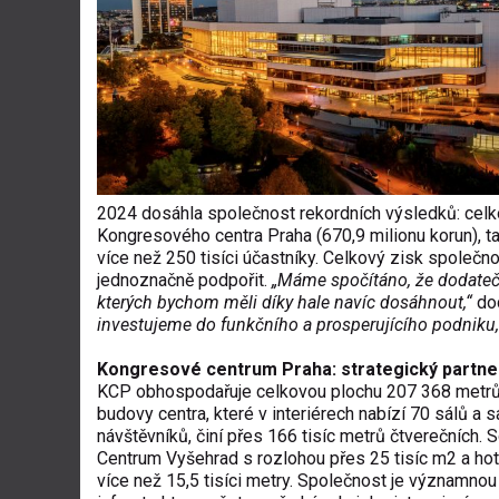
2024 dosáhla spole
čnost rekordn
ích výsledk
ů: cel
Kongresov
ého centra Praha (670,9 milionu korun), t
více ne
ž 250 tis
íci ú
častn
íky. Celkový zisk spole
čno
jednoznačně podpořit.
„M
áme spo
č
ítáno,
že dodate
kter
ých bychom m
ěli d
íky hale navíc dosáhnout,“
do
investujeme do funkčn
ího a prosperujícího podniku,
Kongresové centrum Praha: strategický partne
KCP obhospoda
řuje celkovou plochu 207 368 metr
budovy centra, které v interiérech nabízí 70 sál
ů a s
n
áv
štěvn
ík
ů, čin
í p
řes 166 tis
íc metr
ů čtverečn
ích. 
Centrum Vy
šehrad s rozlohou přes 25 tis
íc m2 a ho
více ne
ž 15,5 tis
íci metry. Spole
čnost je v
ýznamnou