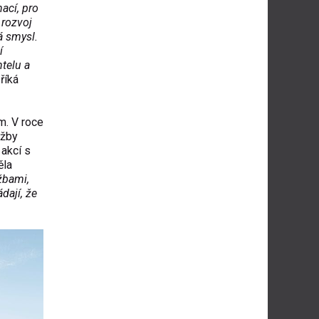
ací, pro
í rozvoj
á smysl.
í
ntelu a
“
ř
íká
m. V roce
žby
 akc
í s
ěla
žbami,
dají,
že