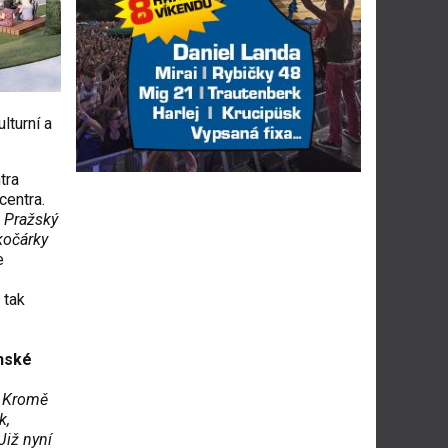
ulturní a
tra
centra.
 Pra
žsk
ý
koč
árky
e
 tak
nsk
é
 Krom
ě
k,
Ji
ž nyn
í