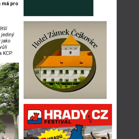
a má pro
ětš
í
 jedin
ý
y jako
v
ůli
a KCP.