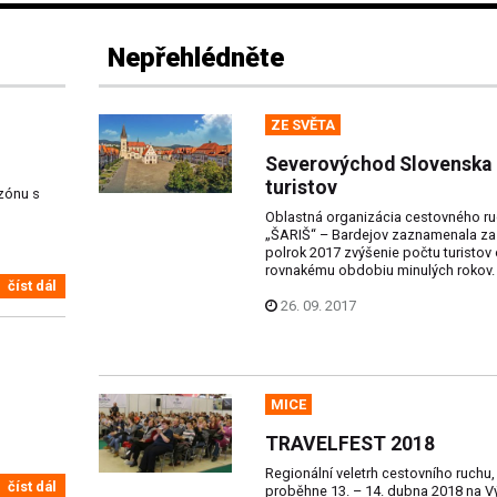
Nepřehlédněte
ZE SVĚTA
Severovýchod Slovenska 
turistov
ezónu s
Oblastná organizácia cestovného r
„ŠARIŠ“ – Bardejov zaznamenala za
polrok 2017 zvýšenie počtu turistov 
rovnakému obdobiu minulých rokov.
číst dál
26. 09. 2017
MICE
TRAVELFEST 2018
Regionální veletrh cestovního ruchu, 
číst dál
proběhne 13. – 14. dubna 2018 na Vý