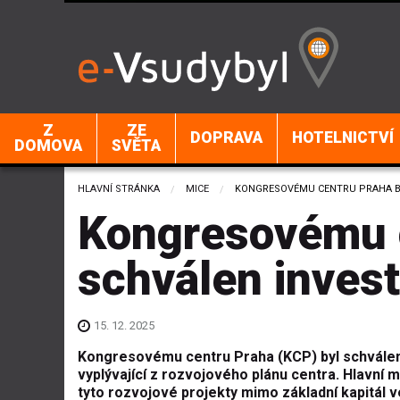
Z
ZE
DOPRAVA
HOTELNICTVÍ
DOMOVA
SVĚTA
HLAVNÍ STRÁNKA
MICE
CURRENT:
KONGRESOVÉMU CENTRU PRAHA BY
Kongresovému c
schválen invest
15. 12. 2025
Kongresovému centru Praha (KCP) byl schválen
vyplývající z rozvojového plánu centra. Hlavní m
tyto rozvojové projekty mimo základní kapitál v