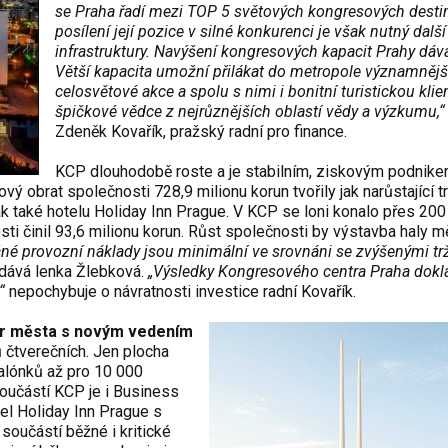
se Praha
řad
í mezi TOP 5 sv
ětov
ých kongresových destin
posílení její pozice v silné konkurenci je v
šak nutn
ý dal
š
infrastruktury. Navý
šen
í kongresových kapacit Prahy dáv
V
ětš
í kapacita umo
žn
í p
řil
ákat do metropole významn
ějš
celosv
ětov
é akce a spolu s nimi i bonitní turistickou klie
špičkov
é v
ědce z nejrůznějš
ích oblastí v
ědy a v
ýzkumu,
Zden
ěk Kovař
ík, pra
žsk
ý radní pro finance.
KCP dlouhodob
ě roste a je stabiln
ím, ziskovým podnike
kov
ý obrat spole
čnosti 728,9 milionu korun tvořily jak narůstaj
ící tr
ak také hotelu Holiday Inn Prague. V KCP se loni konalo p
řes 200
sti činil 93,6 milionu korun. Růst společnosti by v
ýstavba haly m
čn
é provozní náklady jsou minimální ve srovnáni se zvý
šen
ými tr
dává lenka
Žlebkov
á.
„V
ýsledky Kongresového centra Praha doklá
“
nepochybuje o návratnosti investice radní Kova
ř
ík.
r m
ěsta s nov
ým vedením
ů čtverečn
ích. Jen plocha
al
ónk
ů až pro 10 000
Sou
č
ástí KCP je i Business
tel Holiday Inn Prague s
 sou
č
ástí b
ěžn
é i kritické