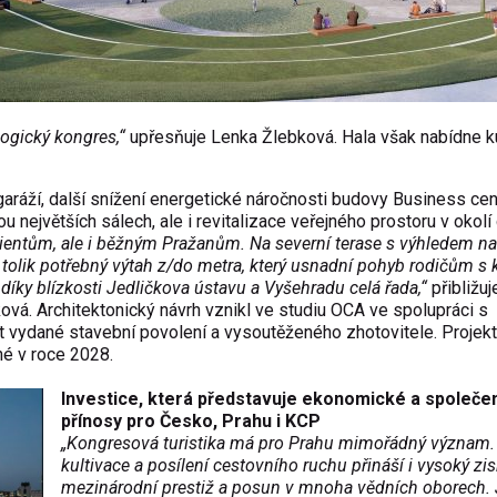
logický kongres,“
up
řesňuje Lenka Žlebkov
á. Hala v
šak nab
ídne k
gar
á
ž
í, dal
š
í sní
žen
í energetické náro
čnosti budovy Business cen
ou nejv
ětš
ích sálech, ale i revitalizace ve
řejn
ého prostoru v okolí 
lientům, ale i běžn
ým Pra
žanům. Na severn
í terase s výhledem na
tolik pot
řebn
ý výtah z/do metra, který usnadní pohyb rodi
čům s 
 d
íky blízkosti Jedli
čkova
ústavu a Vy
šehradu cel
á
řada,“
přibližuj
kov
á. Architektonický návrh vznikl ve studiu OCA ve spolupráci s
t vydané stavební povolení a vysout
ěžen
ého zhotovitele. Projekt
né v roce 2028.
Investice, která p
ředstavuje ekonomick
é a spole
če
p
ř
ínosy pro Česko, Prahu
i KCP
„Kongresov
á turistika má pro Prahu mimo
ř
ádný význam.
kultivace a pos
ílení cestovního ruchu p
řin
á
š
í i vysoký zis
mezinárodní presti
ž a posun v mnoha vědn
ích oborech. 