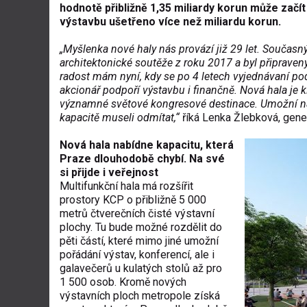
hodnot
ě přibližně 1,35 miliardy korun může zač
ít
výstavbu u
šetřeno v
íce ne
ž miliardu korun.
„My
šlenka nov
é haly nás provází ji
ž 29 let. Současn
architektonické sout
ěže z roku 2017 a byl připraven
radost mám nyní, kdy se po 4 letech vyjednávaní po
akcioná
ř podpoř
í výstavbu i finan
čně. Nov
á hala je k
významné sv
ětov
é kongresové destinace. Umo
žn
í 
kapacitě museli odm
ítat,“
ř
íká Lenka
Žlebkov
á, gene
Nov
á hala nabídne kapacitu, která
Praze dlouhodob
ě chyb
í. Na své
si p
řijde i veřejnost
Multifunkčn
í hala má roz
š
í
řit
prostory KCP o přibližně 5 000
metrů čtverečn
ích
čist
é výstavní
plochy. Tu bude mo
žn
é rozd
ělit do
pěti č
ástí, které mimo jiné umo
žn
í
po
ř
ádání výstav, konferencí, ale i
galave
čerů u kulat
ých stol
ů až pro
1 500 osob. Kromě nov
ých
výstavních ploch metropole získá