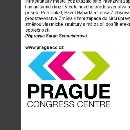
infrastruktury m
ěsta, což uk
ázalo jeho intenzivní za
humanit
árních krizí. V
čele nov
ého p
ředstavenstva s
působ
í Petr Dukát, Pavel Habarta a Lenka
Žlebkov
á
představenstva. Změna ř
ízení zapadá do
širš
í úprav
zm
ěnou vlastnick
é struktury a má za cíl posílit efek
spole
čnosti.
Připravila Sarah Schneiderová.
www.praguecc.cz