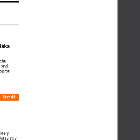
láka
uchu
 prvý
oproti
číst dál
který
stavišti v