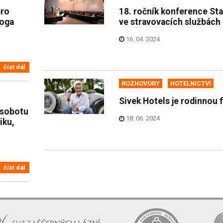
pro
18. ročník konference St
loga
ve stravovacích službách
16. 04. 2024
číst dál
ROZHOVORY
HOTELNICTVÍ
Sivek Hotels je rodinnou 
o sobotu
18. 06. 2024
iku,
číst dál