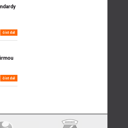
andardy
číst dál
firmou
číst dál