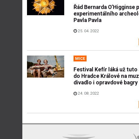
Řád Bernarda O’Higginse 
experimentálního archeo
Pavla Pavla
25. 04. 2022
MICE
Festival Kefír láká už tut
do Hradce Králové na muz
divadlo i opravdové bagry
24. 08. 2022