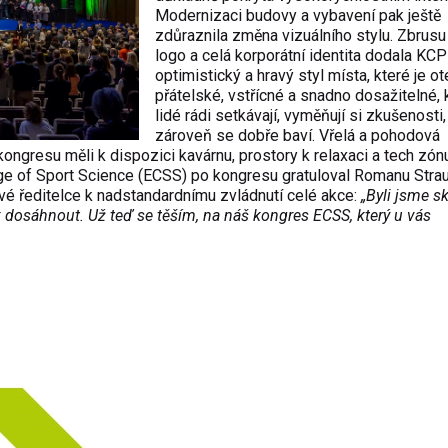
Modernizaci budovy a vybavení pak ještě
zdůraznila změna vizuálního stylu. Zbrus
logo a celá korporátní identita dodala KCP
optimistický a hravý styl místa, které je o
přátelské, vstřícné a snadno dosažitelné,
lidé rádi setkávají, vyměňují si zkušenosti,
zároveň se dobře baví. Vřelá a pohodová
ongresu měli k dispozici kavárnu, prostory k relaxaci a tech zón
e of Sport Science (ECSS) po kongresu gratuloval Romanu Strau
 ředitelce k nadstandardnímu zvládnutí celé akce:
„Byli jsme s
 dosáhnout. Už teď se těším, na náš kongres ECSS, který u vás