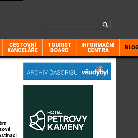
CESTOVNÍ
TOURIST
INFORMAČNÍ
BLO
KANCELÁŘE
BOARD
CENTRA
vém
esová
estinaci