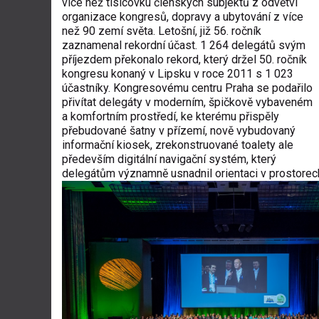
více než tisícovku členských subjektů z odvětví
organizace kongresů, dopravy a ubytování z více
než 90 zemí světa. Letošní, již 56. ročník
zaznamenal rekordní účast. 1 264 delegátů svým
příjezdem překonalo rekord, který držel 50. ročník
kongresu konaný v Lipsku v roce 2011 s 1 023
účastníky. Kongresovému centru Praha se podařilo
přivítat delegáty v moderním, špičkově vybaveném
a komfortním prostředí, ke kterému přispěly
přebudované šatny v přízemí, nově vybudovaný
informační kiosek, zrekonstruované toalety ale
především digitální navigační systém, který
delegátům významně usnadnil orientaci v prostorec