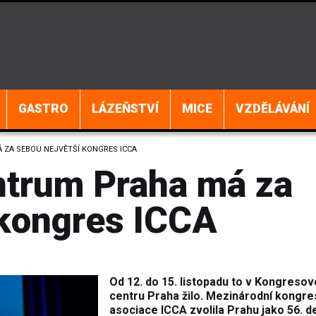
GASTRO
LÁZEŇSTVÍ
MICE
VZDĚLÁVÁNÍ
ZA SEBOU NEJVĚTŠÍ KONGRES ICCA
ntrum Praha má za
 kongres ICCA
Od 12. do 15. listopadu to v Kongreso
centru Praha žilo. Mezinárodní kongr
asociace ICCA zvolila Prahu jako 56. d