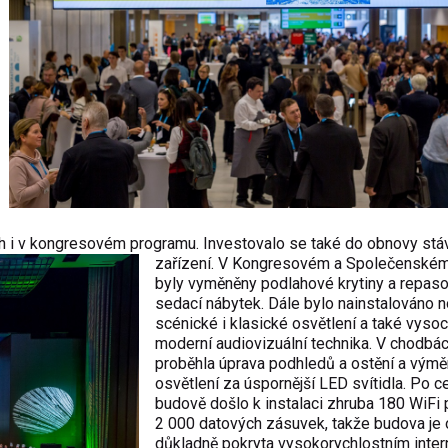
h i v kongresovém programu. Investovalo se také do obnovy stáv
zařízení.
V Kongresovém a Společenském
byly vyměněny podlahové krytiny a repas
sedací nábytek. Dále bylo nainstalováno 
scénické i klasické osvětlení a také vyso
moderní audiovizuální technika. V chodbá
proběhla úprava podhledů a ostění a vým
osvětlení za úspornější LED svítidla. Po c
budově došlo k instalaci zhruba 180 WiFi 
2 000 datových zásuvek, takže budova je
důkladně pokryta vysokorychlostním inte