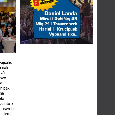
ajícího
 sále
ován
nové
ce
ch pak
ěna
elé
pointů a
 opravdu
rnetem.