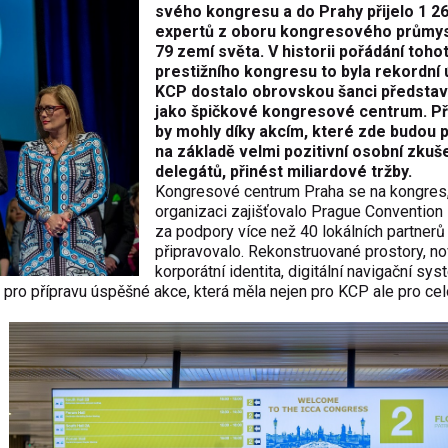
svého kongresu a do Prahy přijelo 1 2
expertů z oboru kongresového průmys
79 zemí světa. V historii pořádání toho
prestižního kongresu to byla rekordní 
KCP dostalo obrovskou šanci představ
jako špičkové kongresové centrum. Pří
by mohly díky akcím, které zde budou 
na základě velmi pozitivní osobní zkuš
delegátů, přinést miliardové tržby.
Kongresové centrum Praha se na kongres,
organizaci zajišťovalo Prague Convention
za podpory více než 40 lokálních partnerů
připravovalo. Rekonstruované prostory, n
korporátní identita, digitální navigační sy
 pro přípravu úspěšné akce, která měla nejen pro KCP ale pro ce