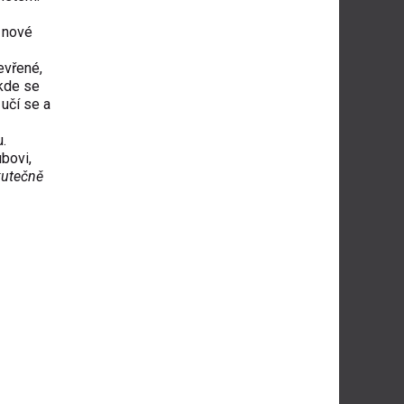
u nové
tevřené,
 kde se
 učí se a
u.
bovi,
kutečně