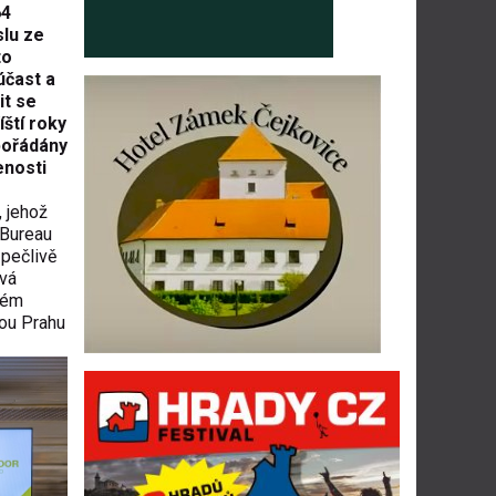
64
lu ze
to
účast a
it se
ští roky
pořádány
enosti
 jehož
 Bureau
 pečlivě
ová
stém
lou Prahu