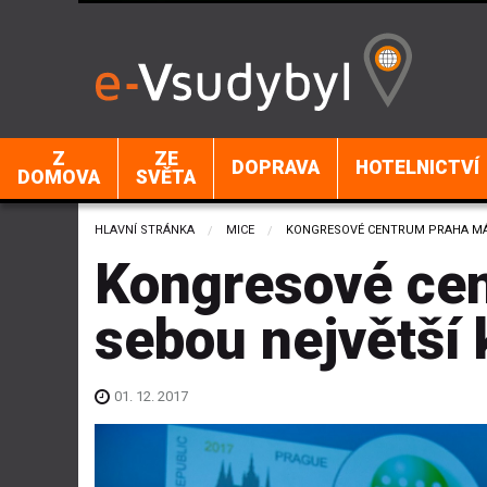
Z
ZE
DOPRAVA
HOTELNICTVÍ
DOMOVA
SVĚTA
HLAVNÍ STRÁNKA
MICE
CURRENT:
KONGRESOVÉ CENTRUM PRAHA MÁ 
Kongresové ce
sebou největší
01. 12. 2017