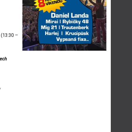
 (13:30 –
zech
o