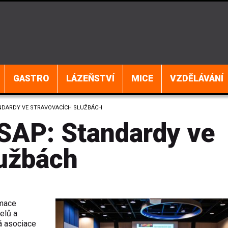
GASTRO
LÁZEŇSTVÍ
MICE
VZDĚLÁVÁNÍ
NDARDY VE STRAVOVACÍCH SLUŽBÁCH
SAP: Standardy ve
lužbách
rmace
elů a
á asociace