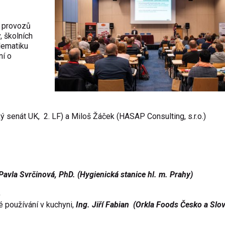
h provozů
, školních
blematiku
ní o
enát UK, 2. LF) a Miloš Žáček (HASAP Consulting, s.r.o.)
avla Svrčinová, PhD. (Hygienická stanice hl. m. Prahy)
)
né používání v kuchyni,
Ing. Jiří Fabian (Orkla Foods Česko a Slo