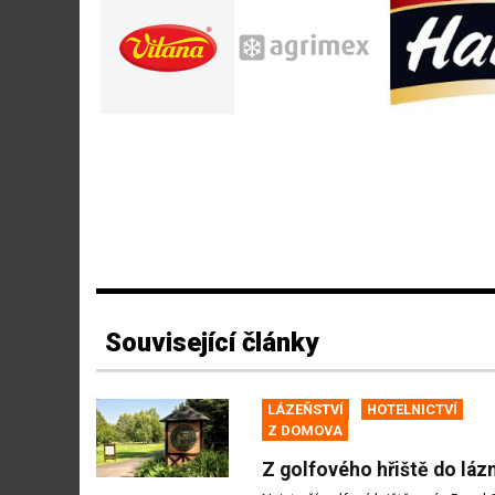
Související články
LÁZEŇSTVÍ
HOTELNICTVÍ
Z DOMOVA
Z golfového hřiště do lázn