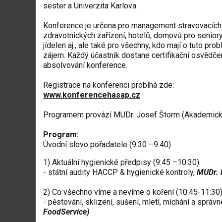
sester a Univerzita Karlova.
Konference je určena pro management stravovacíc
zdravotnických zařízení, hotelů, domovů pro seniory
jídelen aj., ale také pro všechny, kdo mají o tuto pro
zájem. Každý účastník dostane certifikační osvědče
absolvování konference.
Registrace na konferenci probíhá zde:
www.konferencehasap.cz
Programem provází MUDr. Josef Štorm (Akademický s
Program:
Úvodní slovo pořadatele (9:30 –9:40)
1) Aktuální hygienické předpisy (9:45 –10:30)
- státní audity HACCP & hygienické kontroly,
MUDr. P
2) Co všechno víme a nevíme o koření (10:45-11:30
- pěstování, sklizení, sušení, mletí, míchání a správ
FoodService)