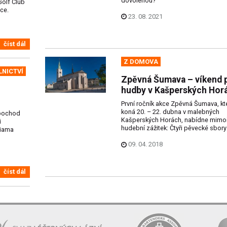
dovolenou?
Golf Club
ce.
23. 08. 2021
číst dál
Z DOMOVA
LNICTVÍ
Zpěvná Šumava – víkend 
hudby v Kašperských Hor
První ročník akce Zpěvná Šumava, kt
koná 20. – 22. dubna v malebných
 pochod
Kašperských Horách, nabídne mimo
i
hudební zážitek: Čtyři pěvecké sbory 
liama
09. 04. 2018
číst dál