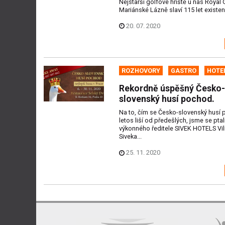
Nejstarší golfové hriště u nás Royal 
Mariánské Lázně slaví 115 let existen
20. 07. 2020
ROZHOVORY
GASTRO
HOTE
Rekordně úspěšný Česko-
slovenský husí pochod.
Na to, čím se Česko-slovenský husí
letos liší od předešlých, jsme se ptal
výkonného ředitele SIVEK HOTELS Vi
Siveka...
25. 11. 2020