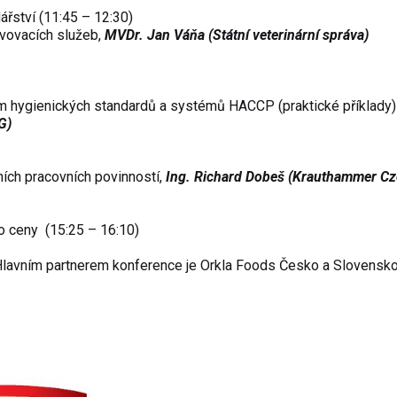
ářství (11:45 – 12:30)
ravovacích služeb,
MVDr. Jan Váňa (Státní veterinární správa)
m hygienických standardů a systémů HACCP (praktické příklady)
G)
ních pracovních povinností,
Ing. Richard Dobeš (Krauthammer C
 o ceny (15:25 – 16:10)
. Hlavním partnerem konference je Orkla Foods Česko a Slovensk