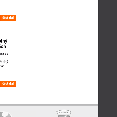
číst dál
plný
ách
erá se
řádný
ve...
číst dál