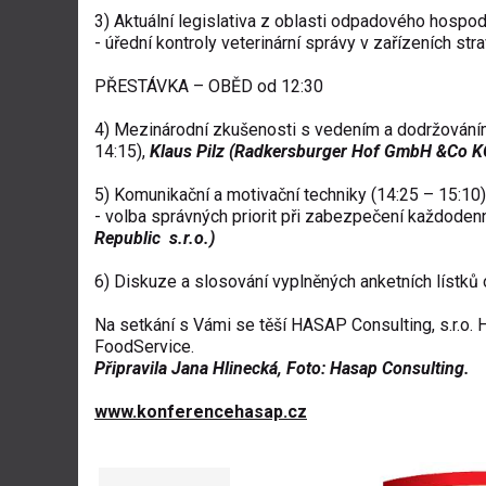
3) Aktuální legislativa z oblasti odpadového hospod
- úřední kontroly veterinární správy v zařízeních st
PŘESTÁVKA – OBĚD od 12:30
4) Mezinárodní zkušenosti s vedením a dodržování
14:15),
Klaus Pilz (Radkersburger Hof GmbH &Co K
5) Komunikační a motivační techniky (14:25 – 15:10)
- volba správných priorit při zabezpečení každoden
Republic s.r.o.)
6) Diskuze a slosování vyplněných anketních lístků
Na setkání s Vámi se těší HASAP Consulting, s.r.o
FoodService.
Připravila Jana Hlinecká, Foto: Hasap Consulting.
www.konferencehasap.cz