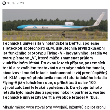
03. 09. 2020
Technická univerzita v holandském Delftu, společně
s leteckou společností KLM, uskutečnila první zkušební
let funkčního prototypu Flying- V - inovativního letadla ve
tvaru písmene „V“, které může znamenat průlom
v udržitelném létání. Po dvou letech příprav, pozemních
testů a rozsáhlém testování v aerodynamickém tunelu,
absolvoval model letadla budoucnosti svůj první úspěšný
let. KLM poprvé představila model futuristického letadla
Flying-V již v loňském roce, u příležitosti oslav 100.
výročí založení letecké společnosti. Do vývoje tohoto
letadla bylo následně zapojeno několik partnerů, včetně
Technické univerzity Delft a výrobce letadel Airbus.
Minulý měsíc vycestoval tým vývojářů, inženýrů a pilot dronu