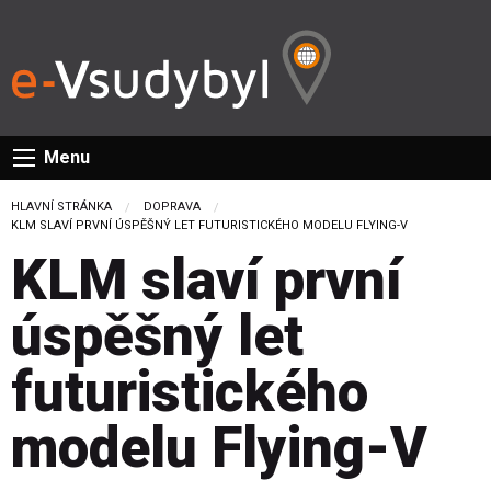
Menu
HLAVNÍ STRÁNKA
DOPRAVA
CURRENT:
KLM SLAVÍ PRVNÍ ÚSPĚŠNÝ LET FUTURISTICKÉHO MODELU FLYING-V
KLM slaví první
úspěšný let
futuristického
modelu Flying-V