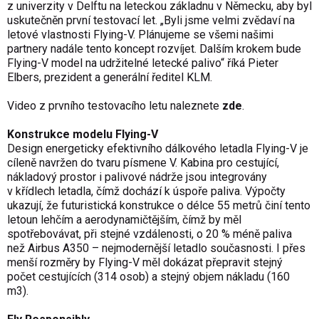
z univerzity v Delftu na leteckou základnu v Německu, aby byl
uskutečněn první testovací let. „Byli jsme velmi zvědaví na
letové vlastnosti Flying-V. Plánujeme se všemi našimi
partnery nadále tento koncept rozvíjet. Dalším krokem bude
Flying-V model na udržitelné letecké palivo“ říká Pieter
Elbers, prezident a generální ředitel KLM.
Video z prvního testovacího letu naleznete
zde
.
Konstrukce modelu Flying-V
Design energeticky efektivního dálkového letadla Flying-V je
cíleně navržen do tvaru písmene V. Kabina pro cestující,
nákladový prostor i palivové nádrže jsou integrovány
v křídlech letadla, čímž dochází k úspoře paliva. Výpočty
ukazují, že futuristická konstrukce o délce 55 metrů činí tento
letoun lehčím a aerodynamičtějším, čímž by měl
spotřebovávat, při stejné vzdálenosti, o 20 % méně paliva
než Airbus A350 – nejmodernější letadlo současnosti. I přes
menší rozměry by Flying-V měl dokázat přepravit stejný
počet cestujících (314 osob) a stejný objem nákladu (160
m3).