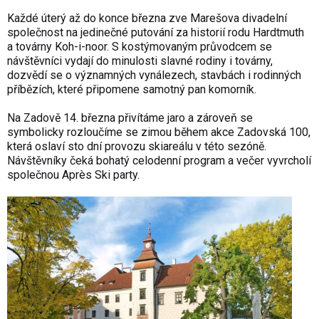
Každé úterý až do konce března zve Marešova divadelní
společnost na jedinečné putování za historií rodu Hardtmuth
a továrny Koh-i-noor. S kostýmovaným průvodcem se
návštěvníci vydají do minulosti slavné rodiny i továrny,
dozvědí se o významných vynálezech, stavbách i rodinných
příbězích, které připomene samotný pan komorník.
Na Zadově 14. března přivítáme jaro a zároveň se
symbolicky rozloučíme se zimou během akce Zadovská 100,
která oslaví sto dní provozu skiareálu v této sezóně.
Návštěvníky čeká bohatý celodenní program a večer vyvrcholí
společnou Après Ski party.