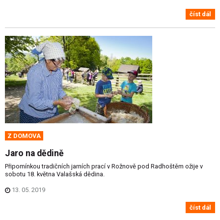
číst dál
Z DOMOVA
Jaro na dědině
Připomínkou tradičních jarních prací v Rožnově pod Radhoštěm ožije v
sobotu 18. května Valašská dědina.
13. 05. 2019
číst dál