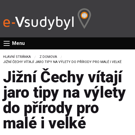
Menu
HLAVNÍ STRÁNKA
Z DOMOVA
CURRENT:
JIŽNÍ ČECHY VÍTAJÍ JARO TIPY NA VÝLETY DO PŘÍRODY PRO MALÉ I VELKÉ
Jižní Čechy vítají
jaro tipy na výlety
do přírody pro
malé i velké