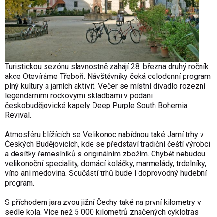
Turistickou sezónu slavnostně zahájí 28. března druhý ročník
akce Otevíráme Třeboň. Návštěvníky čeká celodenní program
plný kultury a jarních aktivit. Večer se místní divadlo rozezní
legendárními rockovými skladbami v podání
českobudějovické kapely Deep Purple South Bohemia
Revival.
Atmosféru blížících se Velikonoc nabídnou také Jarní trhy v
Českých Budějovicích, kde se představí tradiční čeští výrobci
a desítky řemeslníků s originálním zbožím. Chybět nebudou
velikonoční speciality, domácí koláčky, marmelády, trdelníky,
víno ani medovina. Součástí trhů bude i doprovodný hudební
program.
S příchodem jara zvou jižní Čechy také na první kilometry v
sedle kola. Více než 5 000 kilometrů značených cyklotras