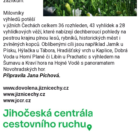
zážitkům.
Milovníky
výhledů potěší
v jižních Čechách celkem 36 rozhleden, 43 vyhlídek a 28
vyhlídkových věží, které nabízejí dechberoucí pohledy na
pestrou krajinu plnou lesů, rybníků, historických měst i
zvlněných kopců. Oblíbenými cíli jsou například Jarník u
Písku, Hýlačka u Tábora, Hradišťský vrch u Kaplice, Dobrá
Voda u Horní Plané či Libín u Prachatic s výhledem na
Šumavu a Kraví hora na Hojné Vodě s panoramatem
Novohradských hor.
Připravila
Jana Píchová.
www.dovolena.jiznicechy.cz
www.jiznicechy.cz
www.jccr.cz