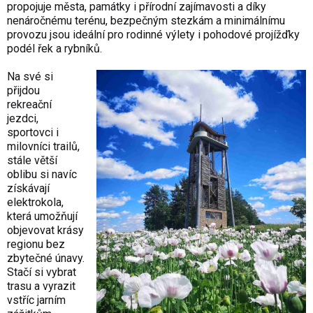
propojuje města, památky i přírodní zajímavosti a díky
nenáročnému terénu, bezpečným stezkám a minimálnímu
provozu jsou ideální pro rodinné výlety i pohodové projížďky
podél řek a rybníků.
Na své si
přijdou
rekreační
jezdci,
sportovci i
milovníci trailů,
stále větší
oblibu si navíc
získávají
elektrokola,
která umožňují
objevovat krásy
regionu bez
zbytečné únavy.
Stačí si vybrat
trasu a vyrazit
vstříc jarním