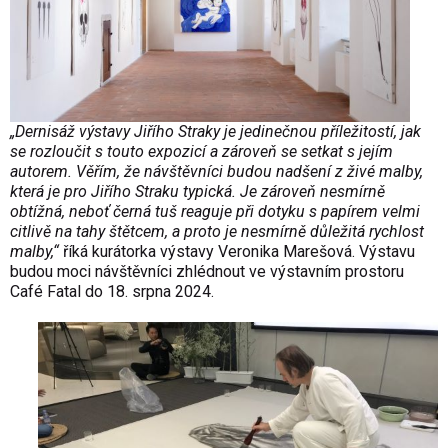
„Dernisáž výstavy Jiřího Straky je jedinečnou příležitostí, jak
se rozloučit s touto expozicí a zároveň se setkat s jejím
autorem. Věřím, že návštěvníci budou nadšení z živé malby,
která je pro Jiřího Straku typická. Je zároveň nesmírně
obtížná, neboť černá tuš reaguje při dotyku s papírem velmi
citlivě na tahy štětcem, a proto je nesmírně důležitá rychlost
malby,“
říká kurátorka výstavy Veronika Marešová. Výstavu
budou moci návštěvníci zhlédnout ve výstavním prostoru
Café Fatal do 18. srpna 2024.