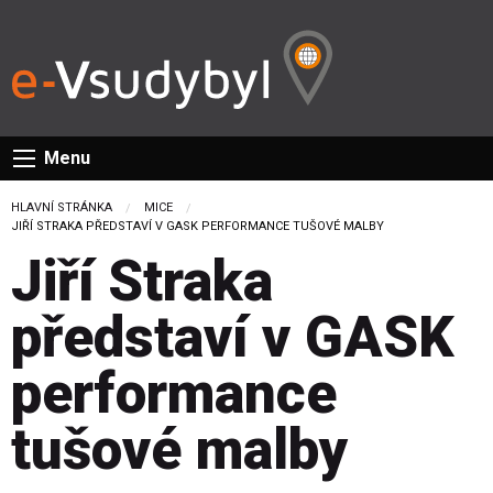
Menu
HLAVNÍ STRÁNKA
MICE
CURRENT:
JIŘÍ STRAKA PŘEDSTAVÍ V GASK PERFORMANCE TUŠOVÉ MALBY
Jiří Straka
představí v GASK
performance
tušové malby