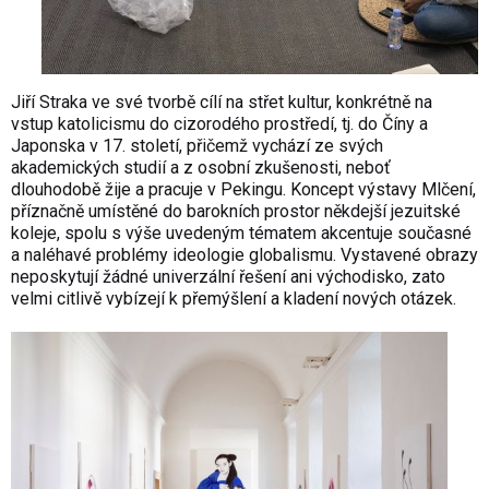
Jiří Straka ve své tvorbě cílí na střet kultur, konkrétně na
vstup katolicismu do cizorodého prostředí, tj. do Číny a
Japonska v 17. století, přičemž vychází ze svých
akademických studií a z osobní zkušenosti, neboť
dlouhodobě žije a pracuje v Pekingu. Koncept výstavy Mlčení,
příznačně umístěné do barokních prostor někdejší jezuitské
koleje, spolu s výše uvedeným tématem akcentuje současné
a naléhavé problémy ideologie globalismu. Vystavené obrazy
neposkytují žádné univerzální řešení ani východisko, zato
velmi citlivě vybízejí k přemýšlení a kladení nových otázek.