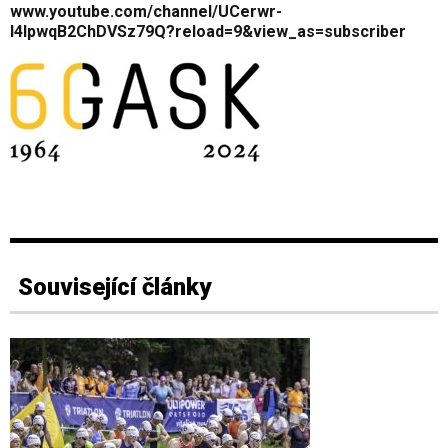
www.youtube.com/channel/UCerwr-
l4IpwqB2ChDVSz79Q?reload=9&view_as=subscriber
Související články