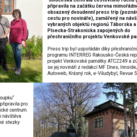
připravila na začátku června mimořádn
obsazený dvoudenní press trip (pozná
cestu pro novináře), zaměřený na náv
vybraných objektů regionů Táborska a
Písecka-Strakonicka zapojených do
přeshraničního projektu Venkovské pa
Press trip byl uspořádán díky přeshranič
programu INTERREG Rakousko-Česká repu
projekt Venkovské památky ATCZ249 a zúč
se jej novináři z redakcí MF Dnes, Innside
Autoweb, Krásný rok, e-Všudybyl, Revue 5
loupku“
připravila pro
ické centrum.
 i návštěva
né stezky