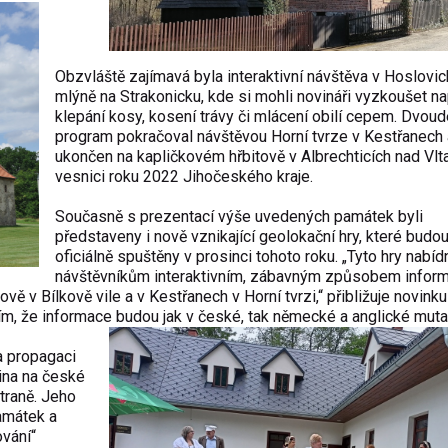
Obzvláště zajímavá byla interaktivní návštěva v Hoslovi
mlýně na Strakonicku, kde si mohli novináři vyzkoušet na
klepání kosy, kosení trávy či mlácení obilí cepem. Dvoud
program pokračoval návštěvou Horní tvrze v Kestřanech 
ukončen na kapličkovém hřbitově v Albrechticích nad Vlt
vesnici roku 2022 Jihočeského kraje.
Současně s prezentací výše uvedených památek byli
představeny i nově vznikající geolokační hry, které budo
oficiálně spuštěny v prosinci tohoto roku. „Tyto hry nabí
návštěvníkům interaktivním, zábavným způsobem infor
ě v Bílkově vile a v Kestřanech v Horní tvrzi,“ přibližuje novink
ím, že informace budou jak v české, tak německé a anglické muta
 propagaci
čina na české
traně. Jeho
amátek a
vání“