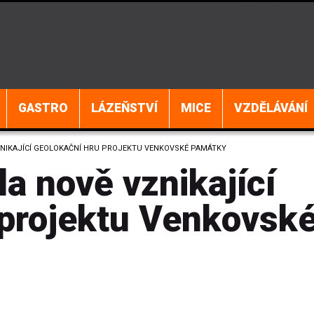
GASTRO
LÁZEŇSTVÍ
MICE
VZDĚLÁVÁNÍ
ZNIKAJÍCÍ GEOLOKAČNÍ HRU PROJEKTU VENKOVSKÉ PAMÁTKY
a nově vznikající
 projektu Venkovsk