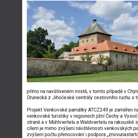
přímo na navštíveném místě, v tomto případě v Chýnov
Drunecká z Jihočeské centrály cestovního ruchu s t
Projekt Venkovské památky ATCZ249 je zaměřen na
venkovské turistiky v regionech jižní Čechy a Vyso
straně a v Mühlviertelu a Waldviertelu na rakouské s
cílem je mimo zvýšení návštěvnosti venkovských p
zvýšení počtu přenocování i podpora „znovunastarto