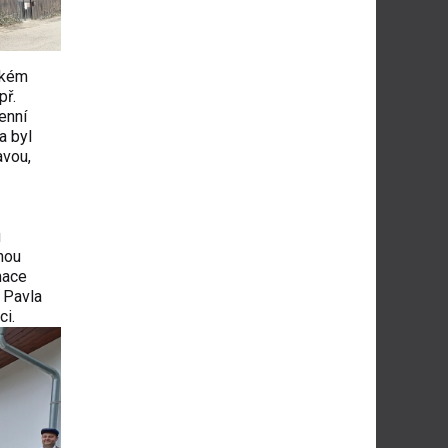
ckém
př.
enní
a byl
avou,
u
dnou
mace
u Pavla
ci.