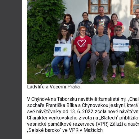
Ladylife a Večerní Praha.
V Chýnově na Táborsku navštívili žurnalisté mj. „Cha
sochaře Františka Bílka a Chýnovskou jeskyni, která 
své návštěvníky od 13. 6. 2022 zcela nové návštěvn
Charakter venkovského života na „Blatech“ přiblížila
vesnické památkové rezervace (VPR) Záluží a nauč
„Selské baroko“ ve VPR v Mažicích.