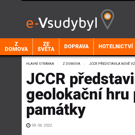
Z
ZE
DOPRAVA
HOTELNICTVÍ
DOMOVA
SVĚTA
HLAVNÍ STRÁNKA
Z DOMOVA
CURRENT:
JCCR PŘEDSTAVILA NOVĚ V
JCCR představil
geolokační hru
památky
09. 06. 2022