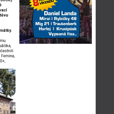
ě
vací
štěvu
mátky.
nímu
blika,
astnili
, Femina,
0+,