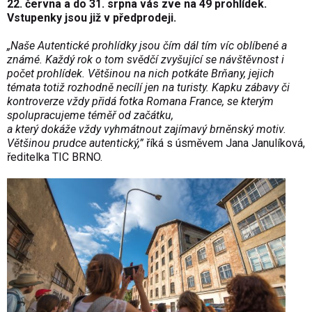
22. června a do 31. srpna vás zve na 49 prohlídek.
Vstupenky jsou již v předprodeji.
„Naše Autentické prohlídky jsou čím dál tím víc oblíbené a
známé. Každý rok o tom svědčí zvyšující se návštěvnost i
počet prohlídek. Většinou na nich potkáte Brňany, jejich
témata totiž rozhodně necílí jen na turisty. Kapku zábavy či
kontroverze vždy přidá fotka Romana France, se kterým
spolupracujeme téměř od začátku,
a který dokáže vždy vyhmátnout zajímavý brněnský motiv.
Většinou prudce autentický,”
říká s úsměvem Jana Janulíková,
ředitelka TIC BRNO.