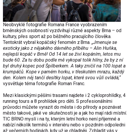
Neobvyklé fotografie Romana France vyobrazením
brněnských osobností vyzdvihují různé aspekty Brna – od
kultury, přes sport až po běžného pracujícího člověka.
Tentokrát vybral kopáčský fenomén z Brna.
„Jmenuje se
exoticky jako z nějakého dávného příběhu – Alin Huňka,
nejlepší kopáč v Brně! Od 14 let se živí kopáním, letos mu
bude 60. Za tu dobu podle mě vykopal tolik hlíny, že by z ní
byl druhý kopec pod Špilberkem. A taky zničil na 100 lopat a
krumpáčů. Kope v parném horku, v třeskutém mrazu, každý
den. Kolem něj tančí desítky lopat, které svou vůlí ovládá,“
vysvětluje téma fotografie Roman Franc.
Mezi klasickými pěšími trasami najdete i 2 cykloprohlídky, 4
running tours a 8 prohlídek pro děti. S profesionálními
průvodci můžete vyrazit do města i do přírody a poznávat
město takové, jaké ve skutečnosti je a jak ho mají rádi místní.
TIC BRNO myslí i na ty, kterým letní horko není příjemné a
nabízí několik termínů v interiéru nebo v pozdním odpoledni
až večerních hodinách, kdy už je chladněji. Zchladit vás v