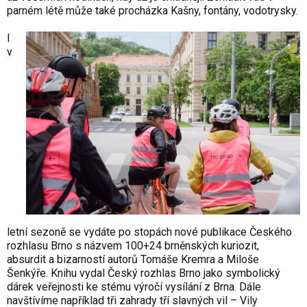
parném létě může také procházka Kašny, fontány, vodotrysky.
I
v
letní sezoně se vydáte po stopách nové publikace Českého
rozhlasu Brno s názvem 100+24 brněnských kuriozit,
absurdit a bizarností autorů Tomáše Kremra a Miloše
Šenkýře. Knihu vydal Český rozhlas Brno jako symbolický
dárek veřejnosti ke stému výročí vysílání z Brna. Dále
navštívíme například tři zahrady tří slavných vil – Vily