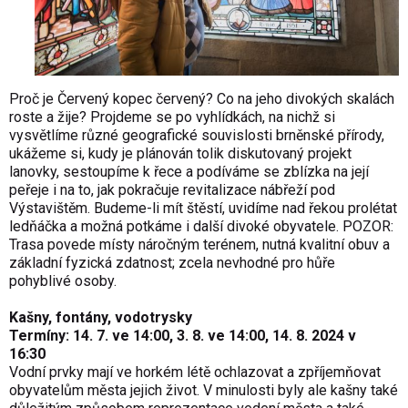
Proč je Červený kopec červený? Co na jeho divokých skalách
roste a žije? Projdeme se po vyhlídkách, na nichž si
vysvětlíme různé geografické souvislosti brněnské přírody,
ukážeme si, kudy je plánován tolik diskutovaný projekt
lanovky, sestoupíme k řece a podíváme se zblízka na její
peřeje i na to, jak pokračuje revitalizace nábřeží pod
Výstavištěm. Budeme-li mít štěstí, uvidíme nad řekou prolétat
ledňáčka a možná potkáme i další divoké obyvatele. POZOR:
Trasa povede místy náročným terénem, nutná kvalitní obuv a
základní fyzická zdatnost; zcela nevhodné pro hůře
pohyblivé osoby.
Kašny, fontány, vodotrysky
Termíny: 14. 7. ve 14:00, 3. 8. ve 14:00, 14. 8. 2024 v
16:30
Vodní prvky mají ve horkém létě ochlazovat a zpříjemňovat
obyvatelům města jejich život. V minulosti byly ale kašny také