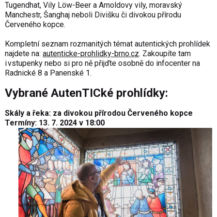
Tugendhat, Vily Löw-Beer a Arnoldovy vily, moravský
Manchestr, Šanghaj neboli Divišku či divokou přírodu
Červeného kopce.
Kompletní seznam rozmanitých témat autentických prohlídek
najdete na:
autenticke-prohlidky-brno.cz
. Zakoupíte tam
i vstupenky nebo si pro ně přijďte osobně do infocenter na
Radnické 8 a Panenské 1.
Vybrané AutenTICké prohlídky:
Skály a řeka: za divokou přírodou Červeného kopce
Termíny: 13. 7. 2024 v 18:00