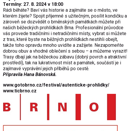
Termíny: 27. 8. 2024 v 18:00
Rádi běháte? Baví vás historie a zajímáte se o město, ve
kterém žijete? Spojit příjemné s užitečným, posílit kondičku a
zároveň se dozvědět o brněnských památkách můžete při
našich běžeckých prohlídkách Brna. Profesionální průvodce
vás provede tradičními i netradičními místy, vybrat si můžete
z tras, které byste na běžných prohlídkách nestihli obejít,
takže toho opravdu mnoho uvidíte a zažijete. Nezapomeňte
dobrou obuv a vhodné oblečení s sebou – a můžeme vyrazit!
Trasy dbají jak na běžeckou zábavu (dobrý povrch a atraktivní
prostředí), tak na lukrativnost míst a památek, součástí je i
zajímavé vyprávění jejich příběhů po cestě.
Připravila Hana Bánovská.
www.gotobrno.cz/festival/autenticke-prohlidky/
www.ticbrno.cz