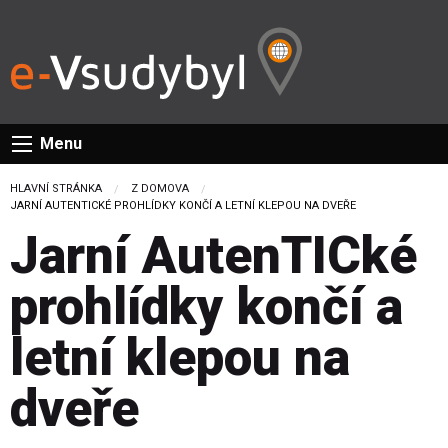
Menu
HLAVNÍ STRÁNKA
Z DOMOVA
CURRENT:
JARNÍ AUTENTICKÉ PROHLÍDKY KONČÍ A LETNÍ KLEPOU NA DVEŘE
Jarní AutenTICké
prohlídky končí a
letní klepou na
dveře