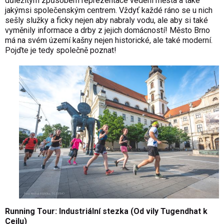
důležitým způsobem reprezentace vedení města a také
jakýmsi společenským centrem. Vždyť každé ráno se u nich
sešly služky a ficky nejen aby nabraly vodu, ale aby si také
vyměnily informace a drby z jejich domácností! Město Brno
má na svém území kašny nejen historické, ale také moderní.
Pojďte je tedy společně poznat!
Running Tour: Industriální stezka (Od vily Tugendhat k
Cejlu)