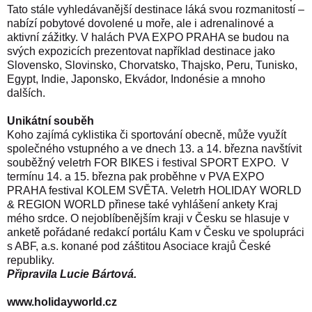
Tato stále vyhledávanější destinace láká svou rozmanitostí –
nabízí pobytové dovolené u moře, ale i adrenalinové a
aktivní zážitky. V halách PVA EXPO PRAHA se budou na
svých expozicích prezentovat například destinace jako
Slovensko, Slovinsko, Chorvatsko, Thajsko, Peru, Tunisko,
Egypt, Indie, Japonsko, Ekvádor, Indonésie a mnoho
dalších.
Unikátní souběh
Koho zajímá cyklistika či sportování obecně, může využít
společného vstupného a ve dnech 13. a 14. března navštívit
souběžný veletrh FOR BIKES i festival SPORT EXPO.
V
termínu 14. a 15. března pak proběhne v PVA EXPO
PRAHA festival KOLEM SVĚTA. Veletrh HOLIDAY WORLD
& REGION WORLD přinese také vyhlášení ankety Kraj
mého srdce. O nejoblíbenějším kraji v Česku se hlasuje v
anketě pořádané redakcí portálu Kam v Česku ve spolupráci
s ABF, a.s. konané pod záštitou Asociace krajů České
republiky.
Připravila Lucie Bártová.
www.holidayworld.cz