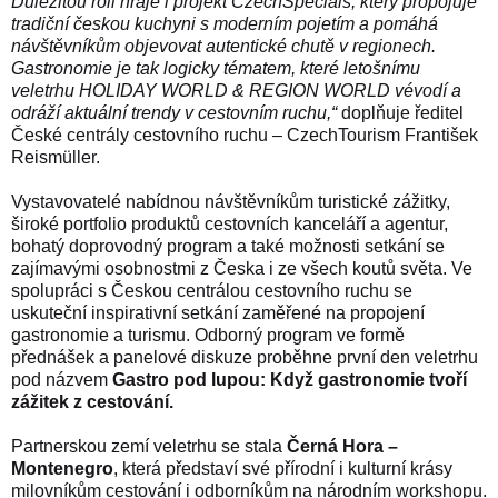
Důležitou roli hraje i projekt
CzechSpecials
, který propojuje
tradiční českou kuchyni s moderním pojetím a pomáhá
návštěvníkům objevovat autentické chutě v regionech.
Gastronomie je tak logicky tématem, které letošnímu
veletrhu HOLIDAY WORLD & REGION WORLD vévodí a
odráží aktuální trendy v cestovním ruchu,“
doplňuje ředitel
České centrály cestovního ruchu – CzechTourism František
Reismüller.
Vystavovatelé nabídnou návštěvníkům turistické zážitky,
široké portfolio produktů cestovních kanceláří a agentur,
bohatý doprovodný program a také možnosti setkání se
zajímavými osobnostmi z Česka i ze všech koutů světa. Ve
spolupráci s Českou centrálou cestovního ruchu se
uskuteční inspirativní setkání zaměřené na propojení
gastronomie a turismu. Odborný program ve formě
přednášek a panelové diskuze proběhne první den veletrhu
pod názvem
Gastro pod lupou: Když gastronomie tvoří
zážitek z cestování.
Partnerskou zemí veletrhu se stala
Černá Hora –
Montenegro
, která představí své přírodní i kulturní krásy
milovníkům cestování i odborníkům na národním workshopu.