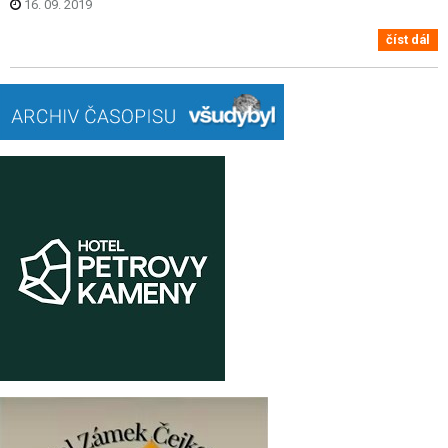
16. 09. 2019
číst dál