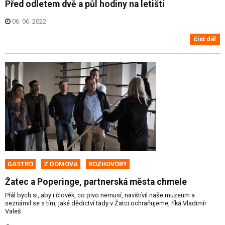
Před odletem dvě a půl hodiny na letišti
06. 06. 2022
číst dál
GASTRO
Z DOMOVA
ROZHOVORY
Žatec a Poperinge, partnerská města chmele
Přál bych si, aby i člověk, co pivo nemusí, navštívil naše muzeum a
seznámil se s tím, jaké dědictví tady v Žatci ochraňujeme, říká Vladimír
Valeš