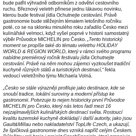
bude patřit výhradně odborníkům z odvětví cestovního
ruchu. Březnový veletrh přinese jednu lákavou novinku,
kterou bude festival jídla Ochutnejte cestování. Právě
gastronomie bude stěžejním tématem letošního ročníku
poté, co se na sklonku minulého roku zařadilo Česko mezi
kulinářské velmoci, když vyšel poprvé v historii samostatný
výběr Průvodce MICHELIN pro Česko.
„Tento historický
moment se propíše také do tématu veletrhu HOLIDAY
WORLD & REGION WORLD, který v rámci svého programu
nabídne premiérový ročník festivalu jídla Ochutnejte
cestování. Právě na něm mohou zájemci vyzkoušet tradiční
kuchyně různých států a turistických destinací,“
řekla
vedoucí veletržního týmu Michaela Volná.
„Česko se stále výrazněji profiluje jako destinace, kde se
snoubí tradice, lokální suroviny a moderní přístup ke
gastronomii. Potvrzuje to nejen historicky první
Průvodce
MICHELIN pro Česko
, který nás letos řadí mezi 16
nejzajímavějších kulinářských destinací světa. Rostoucí
kvalitu tuzemské kuchyně dokládají i další autority, jako jsou
Gault&Millau
nebo nakladatelství
TopLife Czech
, a ukazují,
že špičková gastronomie dnes vzniká napříč celým Českem.