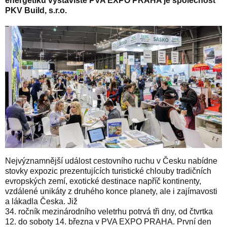
energetiku výstaviště PVA EXPO PRAHA je společnost
PKV Build, s.r.o.
Nejvýznamnější událost cestovního ruchu v Česku nabídne
stovky expozic prezentujících turistické chlouby tradičních
evropských zemí, exotické destinace napříč kontinenty,
vzdálené unikáty z druhého konce planety, ale i zajímavosti
a lákadla Česka. Již
34. ročník mezinárodního veletrhu potrvá tři dny, od čtvrtka
12. do soboty 14. března v PVA EXPO PRAHA. První den