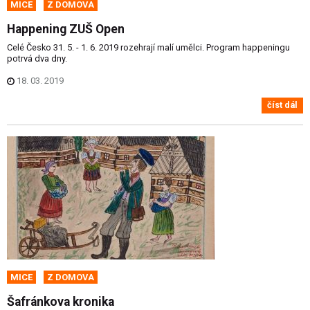
MICE
Z DOMOVA
Happening ZUŠ Open
Celé Česko 31. 5. - 1. 6. 2019 rozehrají malí umělci. Program happeningu
potrvá dva dny.
18. 03. 2019
číst dál
MICE
Z DOMOVA
Šafránkova kronika