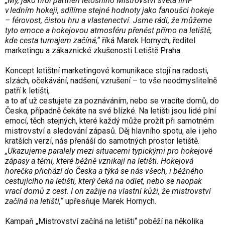
„My, jako hrdí partneři letošního Mistrovství světa IIHF
v ledním hokeji, sdílíme stejné hodnoty jako fanoušci hokeje
– férovost, čistou hru a vlastenectví. Jsme rádi, že můžeme
tyto emoce a hokejovou atmosféru přenést přímo na letiště,
kde cesta turnajem začíná,“
říká Marek Hornych, ředitel
marketingu a zákaznické zkušenosti Letiště Praha.
Koncept letištní marketingové komunikace stojí na radosti,
slzách, očekávání, nadšení, vzrušení – to vše neodmyslitelně
patří k letišti,
a to ať už cestujete za poznáváním, nebo se vracíte domů, do
Česka, případně čekáte na své blízké. Na letišti jsou lidé plní
emocí, těch stejných, které každý může prožít při samotném
mistrovství a sledování zápasů. Děj hlavního spotu, ale i jeho
kratších verzí, nás přenáší do samotných prostor letiště.
„Ukazujeme paralely mezi situacemi typickými pro hokejové
zápasy a těmi, které běžně vznikají na letišti. Hokejová
horečka přichází do Česka a týká se nás všech, i běžného
cestujícího na letišti, který čeká na odlet, nebo se naopak
vrací domů z cest. I on zažije na vlastní kůži, že mistrovství
začíná na letišti,“
upřesňuje Marek Hornych.
Kampaň „Mistrovství začíná na letišti“ poběží na několika