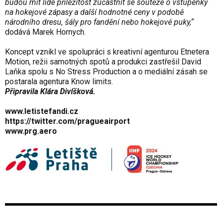
budou mít lidé příležitost zúčastnit se soutěže o vstupenky
na hokejové zápasy a další hodnotné ceny v podobě
národního dresu, šály pro fandění nebo hokejové puky,“
dodává Marek Hornych.
Koncept vznikl ve spolupráci s kreativní agenturou Etnetera
Motion, režii samotných spotů a produkci zastřešil David
Laňka spolu s No Stress Production a o mediální zásah se
postarala agentura Know limits.
Připravila Klára Divíšková.
www.letistefandi.cz
https://twitter.com/pragueairport
www.prg.aero