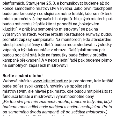
platformách. Startujeme 25. 3. a komunikovat budeme až do
konce samotného mistrovství v květnu. Jako první touchpoint
bude pro fanoušky i cestující samotné letiště, kde se některá
místa promění v šatny našich hokejistů. Na jiných místech pak
budou mít cestující příležitost posedět na „hokejovém
kluzišti“. V průběhu samotného mistrovství se pak na
vybraných místech, včetně letištní Restaurace Runway, budou
promítat zápasy šampionátu. Na monitorech, kde standardně
sledují cestující časy odletů, budou moci sledovat i výsledky
zápasů, a být tak neustále v obraze. Další platformou pak
budou sociální sítě, kde na fanoušky bude čekat v průběhu
kampaně překvapení. A v neposlední řadě pak budeme přímo
na samotných zápasech mistrovství.
Buďte s námi u toho!
Webová stránka
www.letistefandi.cz
je prostorem, kde letiště
bude sdílet svoji kampaň, novinky ve spojitosti s
mistrovstvím, ale hlavně pak místo, kde budou mít příležitost
fanoušci letiště a mistrovství vyhrát hodnotné ceny.
„Partnerství pro nás znamená mnoho, budeme tedy rádi, když
budeme moci sdílet naše nadšení s našimi cestujícími. Proto
od samotného úvodu kampaně, až po začátek mistrovství,