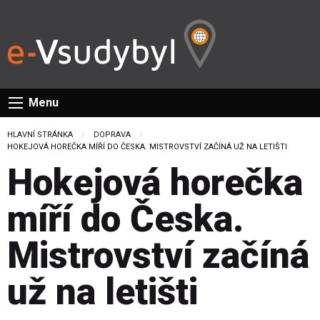
Menu
HLAVNÍ STRÁNKA
DOPRAVA
CURRENT:
HOKEJOVÁ HOREČKA MÍŘÍ DO ČESKA. MISTROVSTVÍ ZAČÍNÁ UŽ NA LETIŠTI
Hokejová horečka
míří do Česka.
Mistrovství začíná
už na letišti