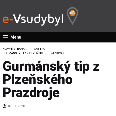
Menu
HLAVNÍ STRÁNKA
GASTRO
CURRENT:
GURMÁNSKÝ TIP Z PLZEŇSKÉHO PRAZDROJE
Gurmánský tip z
Plzeňského
Prazdroje
16. 07. 2020