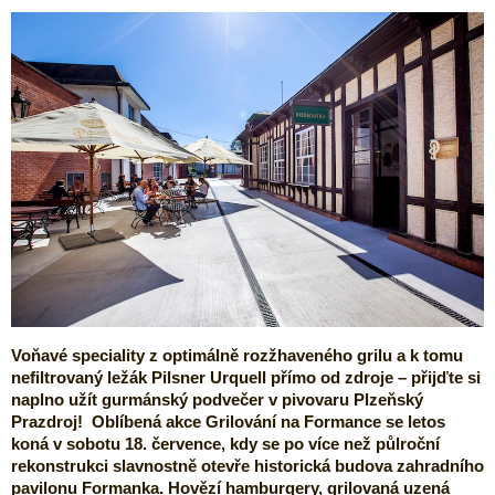
Voňavé speciality z optimálně rozžhaveného grilu a k tomu
nefiltrovaný ležák Pilsner Urquell přímo od zdroje – přijďte si
naplno užít gurmánský podvečer v pivovaru Plzeňský
Prazdroj!
Oblíbená akce
Grilování na Formance
se letos
koná v
sobotu 18. července
,
kdy se po více než půlroční
rekonstrukci slavnostně otevře historická budova zahradního
pavilonu Formanka. Hovězí hamburgery, grilovaná uzená