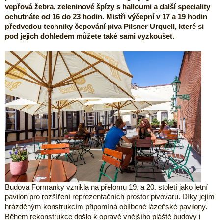
vepřová žebra, zeleninové špízy s halloumi a další speciality
ochutnáte od 16 do 23 hodin. Mistři výčepní v 17 a 19 hodin
předvedou techniky čepování piva Pilsner Urquell, které si
pod jejich dohledem můžete také sami vyzkoušet.
Budova Formanky vznikla na přelomu 19. a 20. století jako letní
pavilon pro rozšíření reprezentačních prostor pivovaru. Díky jejím
hrázděným konstrukcím připomíná oblíbené lázeňské pavilony.
Během rekonstrukce došlo k opravě vnějšího pláště budovy i