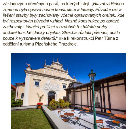
základových dřevěných pasů, na kterých stojí. „
Hlavní viditelnou
změnou byla oprava nosné konstrukce a fasády. Původní ráz a
řešení stavby byly zachovány včetně opravovaných omítek, kde
byl respektován původní vzhled. Nosné konstrukce po opravě
zachovaly stávající profilaci a ozdobné řezbářské prvky –
architektonické články objektu. Střecha zůstala původní, došlo
pouze k vyspravení defektů,
“ říká k rekonstrukci Petr Tůma z
oddělení turismu Plzeňského Prazdroje.