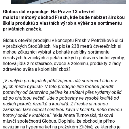
Globus dál expanduje. Na Praze 13 otevřel
maloformátový obchod Fresh, kde bude nabízet širokou
škálu produktů z vlastních výrob a výběr ze sortimentu
privátních značek.
Globus otevřel prodejnu v konceptu Fresh v Petržílkově ulici
v pražských Stodůlkách. Na ploše 238 metrů čtverečních si
mohou zákazníci vybírat z bohaté nabídky sortimentu
čerstvých řeznických a pekárenských potravin vlastní výroby,
hotová jídla z restaurace, ovoce a zeleninu, produkty z řady
zdravého světa a koloniální zboží.
„V malých prodejnách přibližujeme náš sortiment lidem v
jejich místě bydliště. V této prodejně lidé mohou pořídit
potraviny od čerstvého pečiva ke snídani přes vydatný oběd
až po chutnou večeři. Jde o potraviny ve vysoké kvalitě od
našich pekařů, řezníků a kuchařů. Z Freshe si mohou
zákazníci také odnést čerstvou kávu v kelímku nebo rovnou
hotový oběd v krabičce,“
řekla Aneta Turnovská, tisková
mluvčí společnosti Globus. Doplnila, že obchod je přímo
navázán na hypermarket na pražském Zličíně, ze kterého je