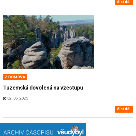
číst dál
Z DOMOVA
Tuzemská dovolená na vzestupu
02. 06. 2025
číst dál