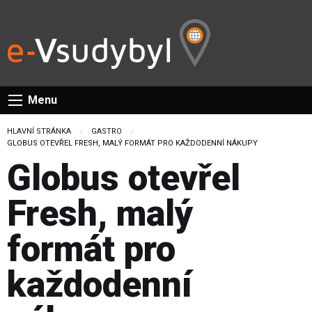
Menu
HLAVNÍ STRÁNKA
GASTRO
CURRENT:
GLOBUS OTEVŘEL FRESH, MALÝ FORMÁT PRO KAŽDODENNÍ NÁKUPY
Globus otevřel
Fresh, malý
formát pro
každodenní