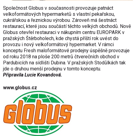
Společnost Globus v současnosti provozuje patnáct
velkoformátových hypermarketů s vlastní pekařskou,
cukrářskou a řeznickou výrobou. Zároveň má šestnáct
restaurací, které jsou součástí těchto velkých obchodů. Nově
Globus otevřel restauraci v nákupním centru EUROPARK v
pražských Štěrboholech, kde chystá příští rok uvést do
provozu i nový velkoformátový hypermarket. V rámci
konceptu Fresh maloformátové prodejny úspěšně provozuje
od roku 2018 na ploše 200 metrů čtverečních obchod v
Pardubicích na sídlišti Dubina. V pražských Stodůlkách tak
jde o druhou menší prodejnu v tomto konceptu.
Připravila Lucie Kovandová.
www.globus.cz