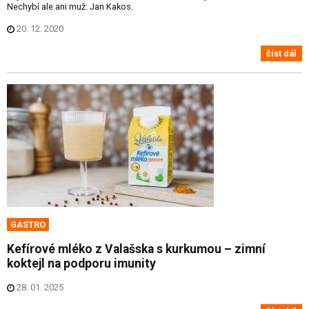
Nechybí ale ani muž: Jan Kakos.
20. 12. 2020
číst dál
GASTRO
Kefírové mléko z Valašska s kurkumou – zimní
koktejl na podporu imunity
28. 01. 2025