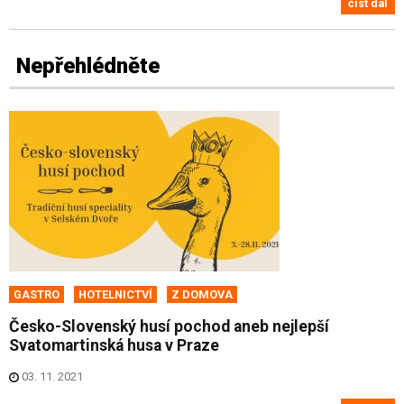
číst dál
Nepřehlédněte
GASTRO
HOTELNICTVÍ
Z DOMOVA
Česko-Slovenský husí pochod aneb nejlepší
Svatomartinská husa v Praze
03. 11. 2021