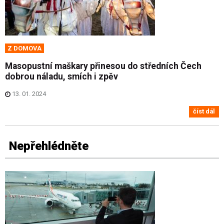
Z DOMOVA
Masopustní maškary přinesou do středních Čech
dobrou náladu, smích i zpěv
13. 01. 2024
číst dál
Nepřehlédněte