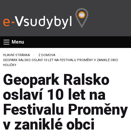
Menu
HLAVNÍ STRÁNKA
Z DOMOVA
CURRENT:
GEOPARK RALSKO OSLAVÍ 10 LET NA FESTIVALU PROMĚNY V ZANIKLÉ OBCI
HOLIČKY
Geopark Ralsko
oslaví 10 let na
Festivalu Proměny
v zaniklé obci