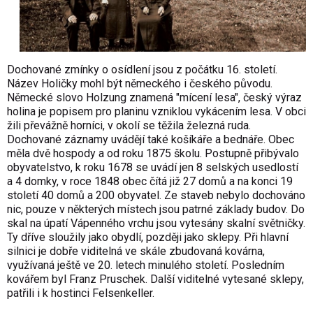
Dochované zmínky o osídlení jsou z počátku 16. století.
Název Holičky mohl být německého i českého původu.
Německé slovo Holzung znamená "mícení lesa", český výraz
holina je popisem pro planinu vzniklou vykácením lesa. V obci
žili převážně horníci, v okolí se těžila železná ruda.
Dochované záznamy uvádějí také košíkáře a bednáře. Obec
měla dvě hospody a od roku 1875 školu. Postupně přibývalo
obyvatelstvo, k roku 1678 se uvádí jen 8 selských usedlostí
a 4 domky, v roce 1848 obec čítá již 27 domů a na konci 19
století 40 domů a 200 obyvatel. Ze staveb nebylo dochováno
nic, pouze v některých místech jsou patrné základy budov. Do
skal na úpatí Vápenného vrchu jsou vytesány skalní světničky.
Ty dříve sloužily jako obydlí, později jako sklepy. Při hlavní
silnici je dobře viditelná ve skále zbudovaná kovárna,
využívaná ještě ve 20. letech minulého století. Posledním
kovářem byl Franz Pruschek. Další viditelné vytesané sklepy,
patřili i k hostinci Felsenkeller.