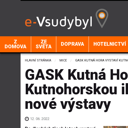
Z
ZE
DOPRAVA
HOTELNICTVÍ
DOMOVA
SVĚTA
HLAVNÍ STRÁNKA
MICE
CURRENT:
GASK KUTNÁ HORA VYSTAVÍ KUTN
GASK Kutná Hor
Kutnohorskou il
nové výstavy
12. 06. 2022