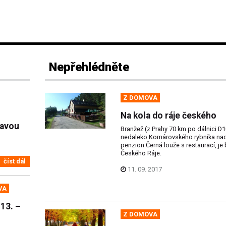
Nepřehlédněte
Z DOMOVA
Na kola do ráje českého
tavou
Branžež (z Prahy 70 km po dálnici D1
nedaleko Komárovského rybníka na
penzion Černá louže s restaurací, je
Českého Ráje.
číst dál
11. 09. 2017
VA
13. –
Z DOMOVA