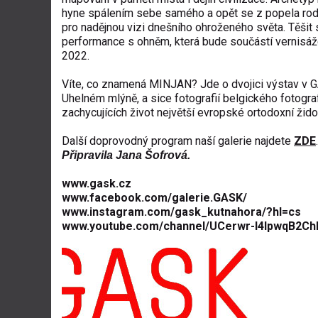
hyne spálením sebe samého a opět se z popela rodí,
pro nadějnou vizi dnešního ohroženého světa. Těšit
performance s ohněm, která bude součástí vernisáže
2022.
Víte, co znamená MINJAN? Jde o dvojici výstav v GAS
Uhelném mlýně, a sice fotografií belgického fotogr
zachycujících život největší evropské ortodoxní žid
Další doprovodný program naší galerie najdete
ZDE
.
Připravila Jana Šofrová.
www.gask.cz
www.facebook.com/galerie.GASK/
www.instagram.com/gask_kutnahora/?hl=cs
www.youtube.com/channel/UCerwr-l4IpwqB2Ch