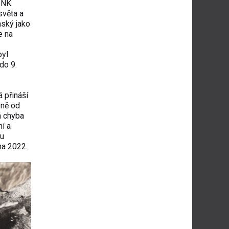
INK
světa a
nský jako
e na
byl
do 9.
 přináší
yně od
á chyba
í a
ou
na 2022.