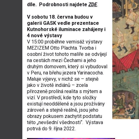
díle. Podrobnosti najdete
ZDE
.
V sobotu 18. června budou v
galerii GASK vedle prezentace
Kutnohorské iluminace zahájeny i
4 nové výstavy
V 15:00 proběhne vernisáž výstavy
MEZIZEM Otto Plachta. Tvorba i
osobní život tohoto malíře se odvíjejí
na cestách mezi Čechami a jeho
druhým domovem, který si vybudoval
v Peru, na břehu jezera Yarinacocha.
Maluje výjevy, v nichž se – stejně
jako v životě indiánů – zcela
přirozeně prolíná realita s mýtem a
vizí. V prostředí, kde tyto složky
existují neodděleně a jsou prožívány
zároveň a stejně reálně, jsou jeho
obrazy pokusem zachytit podstatu
této „nevšední všednosti“. Výstava
potrvá do 9. října 2022.