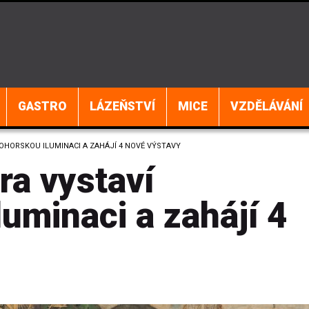
GASTRO
LÁZEŇSTVÍ
MICE
VZDĚLÁVÁNÍ
OHORSKOU ILUMINACI A ZAHÁJÍ 4 NOVÉ VÝSTAVY
a vystaví
uminaci a zahájí 4