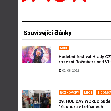
Související články
MICE
Hudební festival Hrady CZ
rozezní Rožmberk nad Vl
02. 08. 2022
ROZHOVORY
MICE
Z DOMO
29. HOLIDAY WORLD bude 
16. února v Letňanech