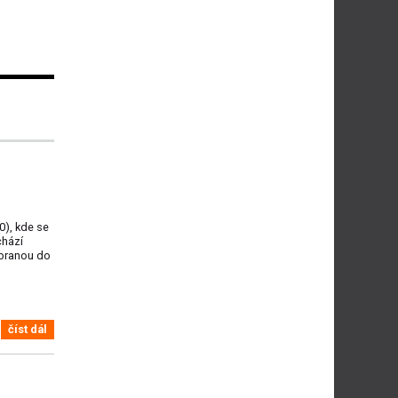
0), kde se
chází
 branou do
číst dál