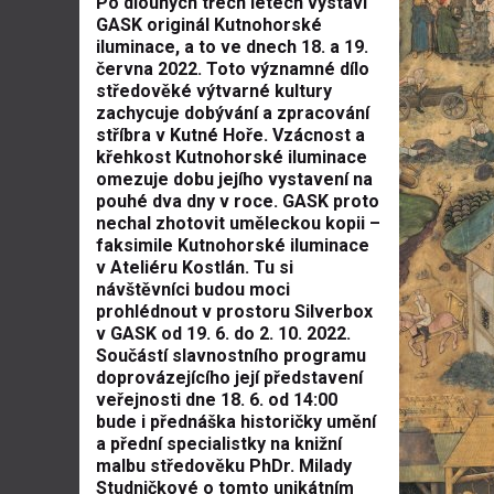
Po dlouhých třech letech vystaví
GASK originál Kutnohorské
iluminace, a to ve dnech 18. a 19.
června 2022. Toto významné dílo
středověké výtvarné kultury
zachycuje dobývání a zpracování
stříbra v Kutné Hoře. Vzácnost a
křehkost Kutnohorské iluminace
omezuje dobu jejího vystavení na
pouhé dva dny v roce. GASK proto
nechal zhotovit uměleckou kopii –
faksimile Kutnohorské iluminace
v Ateliéru Kostlán. Tu si
návštěvníci budou moci
prohlédnout v prostoru Silverbox
v GASK od 19. 6. do 2. 10. 2022.
Součástí slavnostního programu
doprovázejícího její představení
veřejnosti dne 18. 6. od 14:00
bude i přednáška historičky umění
a přední specialistky na knižní
malbu středověku PhDr. Milady
Studničkové o tomto unikátním