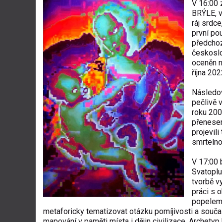
V 16:00 
BRÝLE, v
ráj srdc
první pou
předchoz
českoslo
oceněn n
října 202
Následov
pečlivě 
roku 200
přenesen
projevil
smrtelno
V 17:00 
Svatoplu
tvorbě v
práci s 
popelem 
metaforicky tematizovat otázku pomíjivosti a souča
mapování v paměti místa i dějin civilizace. Archetyp