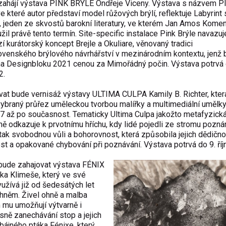
zahájí výstava PINK BRÝLE Ondřeje Viceny. Výstava s názvem P
e které autor představí model růžových brýlí, reflektuje Labyrint 
e, jeden ze skvostů barokní literatury, ve kterém Jan Amos Kome
žil právě tento termín. Site-specific instalace Pink Brýle navazuj
í kurátorský koncept Brejle a Okuliare, věnovaný tradici
venského brýlového návrhářství v mezinárodním kontextu, jenž 
a Designbloku 2021 cenou za Mimořádný počin. Výstava potrvá 
2.
at bude vernisáž výstavy ULTIMA CULPA Kamily B. Richter, která
vybraný průřez uměleckou tvorbou malířky a multimediální umělk
7 až po současnost. Tematicky Ultima Culpa jakožto metafyzick
ě odkazuje k prvotnímu hříchu, kdy lidé pojedli ze stromu poznán
i tak svobodnou vůli a bohorovnost, která způsobila jejich dědičn
st a opakované chybování při poznávání. Výstava potrvá do 9. říj
bude zahajovat výstava FÉNIX
ka Klimeše, který ve své
yužívá již od šedesátých let
ohněm. Živel ohně a malba
mu umožňují výtvarně i
sně zanechávání stop a jejich
 bájného ptáka Fénixe, který