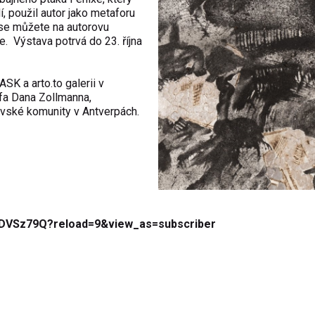
 použil autor jako metaforu
 se můžete na autorovu
. Výstava potrvá do 23. října
K a arto.to galerii v
afa Dana Zollmanna,
ovské komunity v Antverpách.
DVSz79Q?reload=9&view_as=subscriber