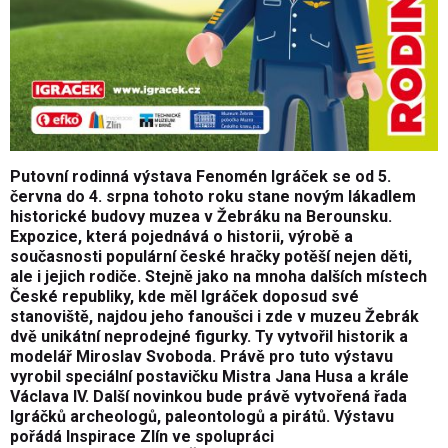
Putovní rodinná výstava Fenomén Igráček se od 5.
června do 4. srpna tohoto roku stane novým lákadlem
historické budovy muzea v Žebráku na Berounsku.
Expozice, která pojednává o historii, výrobě a
současnosti populární české hračky potěší nejen děti,
ale i jejich rodiče. Stejně jako na mnoha dalších místech
České republiky, kde měl Igráček doposud své
stanoviště, najdou jeho fanoušci i zde v muzeu Žebrák
dvě unikátní neprodejné figurky. Ty vytvořil historik a
modelář Miroslav Svoboda. Právě pro tuto výstavu
vyrobil speciální postavičku Mistra Jana Husa a krále
Václava IV. Další novinkou bude právě vytvořená řada
Igráčků archeologů, paleontologů a pirátů. Výstavu
pořádá Inspirace Zlín ve spolupráci