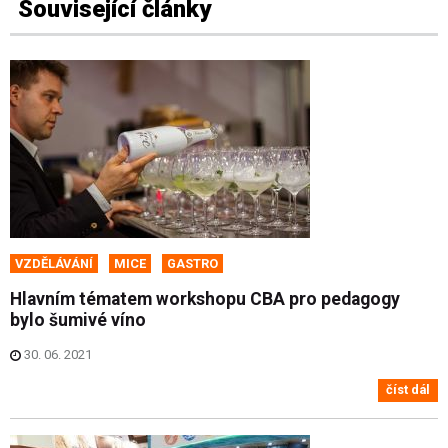
Související články
VZDĚLÁVÁNÍ
MICE
GASTRO
Hlavním tématem workshopu CBA pro pedagogy
bylo šumivé víno
30. 06. 2021
číst dál