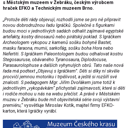
s Městským muzeem v Žebráku, českým výrobcem
hraček EFKO a Technickým muzeem Brno.
„Protože děti rády objevují, rozhodli jsme se pro ně připravit
novou dobrodružnou řadu Igráčků. Společně s figurkami
budou moci v jednotlivých sadách odhalit zajímavé egyptské
artefakty, kostry dinosaurů nebo pirátský poklad. S Igráčkem
Archeologem vykopou z kamenů sošku bohyně Bastet,
masku faraona, mumii, sarkofág, sošku boha Hora nebo
Nefertiti. S Igráčkem Paleontologem budou odhalovat kostru
Stegosauruse, obávaného Tyranosaura, Diplodocuse,
Parasaurolophuse a dalších vyhynulých obrů. Tato naše nová
řada má podtext „Objevuj s Igráčkem”. Děti si díky ní skvěle
procvičí jemnou motoriku i trpělivost, a ještě si rozšíří své
znalosti. S pedagogem Mgr. Jiřím Dvořákem jsme totiž k
jednotlivým „vykopávkám“ přichystali zajímavosti, které si děti
i rodiče mohou u nás na webu přečíst. A právě v Městském
muzeu v Žebráku bude mít objevitelská série svoji výstavní
premiéru,“
vysvětluje Miroslav Kotík, majitel firmy EFKO-
karton, která Igráčky vyrábí.