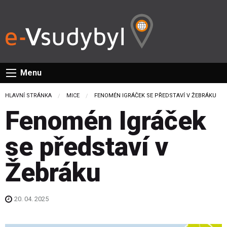
Menu
HLAVNÍ STRÁNKA
MICE
CURRENT:
FENOMÉN IGRÁČEK SE PŘEDSTAVÍ V ŽEBRÁKU
Fenomén Igráček
se představí v
Žebráku
20. 04. 2025