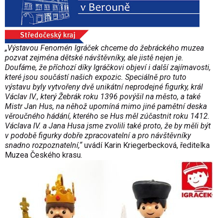
„Výstavou Fenomén Igráček chceme do žebráckého muzea
pozvat zejména dětské návštěvníky, ale jistě nejen je.
Doufáme, že příchozí díky Igráčkovi objeví i další zajímavosti,
které jsou součástí našich expozic. Speciálně pro tuto
výstavu byly vytvořeny dvě unikátní neprodejné figurky, král
Václav IV., který Žebrák roku 1396 povýšil na město, a také
Mistr Jan Hus, na něhož upomíná mimo jiné pamětní deska
věroučného hádání, kterého se Hus měl zúčastnit roku 1412.
Václava IV. a Jana Husa jsme zvolili také proto, že by měli být
v podobě figurky dobře zpracovatelní a pro návštěvníky
snadno rozpoznatelní,“
uvádí Karin Kriegerbecková, ředitelka
Muzea Českého krasu.