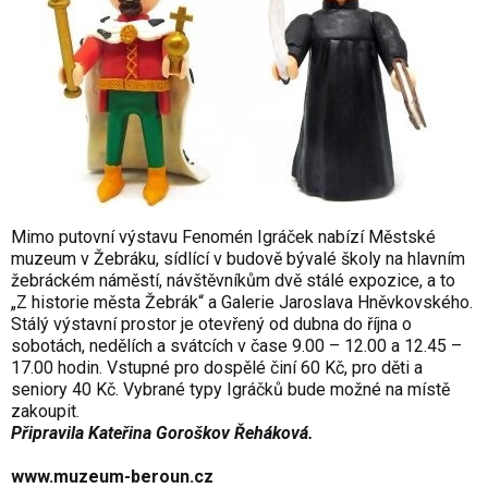
Mimo putovní výstavu Fenomén Igráček nabízí Městské
muzeum v Žebráku, sídlící v budově bývalé školy na hlavním
žebráckém náměstí, návštěvníkům dvě stálé expozice, a to
„Z historie města Žebrák“ a Galerie Jaroslava Hněvkovského.
Stálý výstavní prostor je otevřený od dubna do října o
sobotách, nedělích a svátcích v čase 9.00 – 12.00 a 12.45 –
17.00 hodin. Vstupné pro dospělé činí 60 Kč, pro děti a
seniory 40 Kč. Vybrané typy Igráčků bude možné na místě
zakoupit.
Připravila Kateřina Goroškov Řeháková.
www.muzeum-beroun.cz