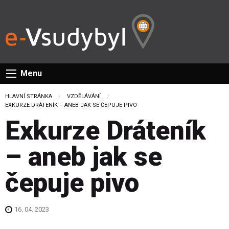
Menu
HLAVNÍ STRÁNKA
VZDĚLÁVÁNÍ
CURRENT:
EXKURZE DRÁTENÍK – ANEB JAK SE ČEPUJE PIVO
Exkurze Dráteník
– aneb jak se
čepuje pivo
16. 04. 2023