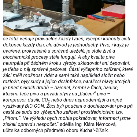
se totiž věnuje pravidelně každý týden, výčepní kohouty čistí
dokonce každý den, ale důvod je jednoduchý. Pivo, i když je
uvařené, prokvašené a správně uleželé, je stále živé a
biochemické procesy stále fungují. A aby kvalita piva
neutrpěla při žádném kroku výroby, skladování ani čepování,
je třeba o něj správně pečovat. Části výčepního zařízení, které
žáci měli možnost vidět a sami také například složit nebo
rozložit, byly sudy a jejich desinfekce, narážecí hlavy, kterých
je hned několik druhů – bajonet, kombi a flach; hadice,
kterými teče pivo a přivádí plyny na „tlačení“ piva –
kompresor, dusík, CO
nebo dnes nejmodernější a hojně
2
využívaný BIO-GON. Žáci byli poučeni o dochlazováni piva při
cestě ze sudu do výčepního zařízení prostřednictvím tzv.
„Pitonu“. Ve výkladu bych mohla pokračovat, informací jsme
získali opravdu nespočet,“
sdělila Ing. Klára Němcová,
učitelka odborných předmětů oboru Kuchař-číšník.