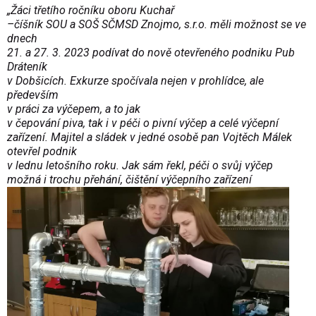
„Žáci třetího ročníku oboru Kuchař
–číšník SOU a SOŠ SČMSD Znojmo, s.r.o. měli možnost se ve
dnech
21. a 27. 3. 2023 podívat do nově otevřeného podniku Pub
Dráteník
v Dobšicích. Exkurze spočívala nejen v prohlídce, ale
především
v práci za výčepem, a to jak
v čepování piva, tak i v péči o pivní výčep a celé výčepní
zařízení. Majitel a sládek v jedné osobě pan Vojtěch Málek
otevřel podnik
v lednu letošního roku. Jak sám řekl, péči o svůj výčep
možná i trochu přehání, čištění výčepního zařízení