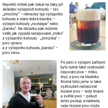
Největší oříšek pak čekal na žáky při
skládání výčepních kohoutů – tzv.
„zmrzliny“ – německý typ výčepního
kohoutu a stará dobrá klasika –
výčepní kohouty „nostalgie“ nebo
„baroko“. Na obrázku pak můžete
vidět, jak vypadá načepované „mlíko“
z výčepního kohoutu - „zmrzlina“ –
pivo vpravo
a z výčepního kohoutu „baroko“ –
pivo vlevo.
Po péči o výčepní zařízení
bylo nutné také vyzkoušet
čepování piva – mlíko,
šnyt, a pivo na hladinku.
Kromě toho jsme si také
vyzkoušeli načepovat
řezané pivo – tedy tmavé
a světlé pivo – pokud
tento postup zvládnete,
vaše řezané pivo může