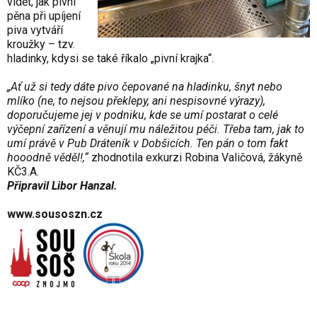
vidět, jak pivní
pěna při upíjení
piva vytváří
kroužky – tzv.
hladinky, kdysi se také říkalo „pivní krajka“.
„Ať už si tedy dáte pivo čepované na hladinku, šnyt nebo
mlíko (ne, to nejsou překlepy, ani nespisovné výrazy),
doporučujeme jej v podniku, kde se umí postarat o celé
výčepní zařízení a věnují mu náležitou péči. Třeba tam, jak to
umí právě v Pub Dráteník v Dobšicích. Ten pán o tom fakt
hooodně věděl!,“
zhodnotila exkurzi Robina Valičová, žákyně
KČ3.A.
Připravil Libor Hanzal.
www.sousoszn.cz