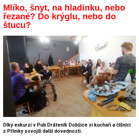
Mlíko, šnyt, na hladinku, nebo
řezané? Do krýglu, nebo do
štucu?
Díky exkurzi v Pub Dráteník Dobšice si kuchaři a číšníci
z Přímky osvojili další dovednosti.