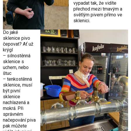
vypadat tak, že vidíte
přechod mezi tmavým a
světlým pivem přímo ve
sklenici.
Do jaké
sklenice pivo
čepovat? Ať už
krýgl
– silnostěnná
sklenice s
uchem, nebo
štuc
– tenkostěnná
sklenice, musí
být pivní
sklenice
nachlazená a
mokrá. Při
správném
načepování piva
pak můžete