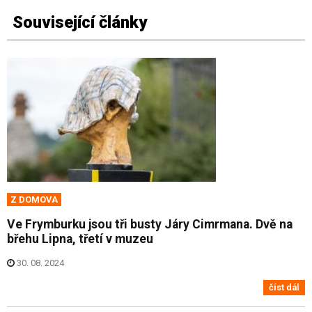
Související články
Z DOMOVA
Ve Frymburku jsou tři busty Járy Cimrmana. Dvě na
břehu Lipna, třetí v muzeu
30. 08. 2024
číst dál