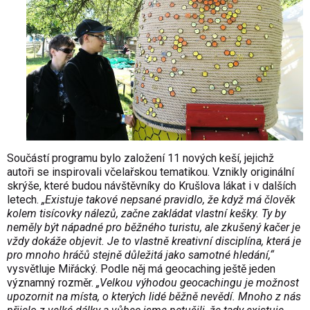
Součástí programu bylo založení 11 nových keší, jejichž
autoři se inspirovali včelařskou tematikou. Vznikly originální
skrýše, které budou návštěvníky do Krušlova lákat i v dalších
letech.
„Existuje takové nepsané pravidlo, že když má člověk
kolem tisícovky nálezů, začne zakládat vlastní kešky. Ty by
neměly být nápadné pro běžného turistu, ale zkušený kačer je
vždy dokáže objevit. Je to vlastně kreativní disciplína, která je
pro mnoho hráčů stejně důležitá jako samotné hledání,“
vysvětluje Miřácký. Podle něj má geocaching ještě jeden
významný rozměr.
„Velkou výhodou geocachingu je možnost
upozornit na místa, o kterých lidé běžně nevědí. Mnoho z nás