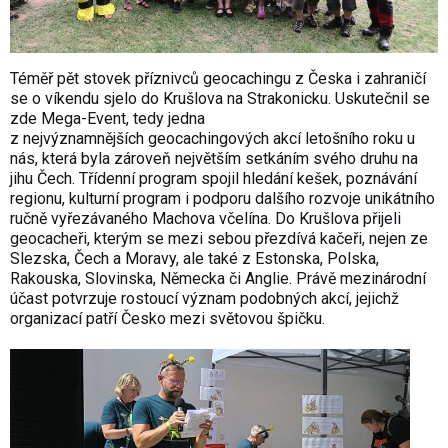
Téměř pět stovek příznivců geocachingu z Česka i zahraničí
se o víkendu sjelo do Krušlova na Strakonicku. Uskutečnil se
zde Mega-Event, tedy jedna
z nejvýznamnějších geocachingových akcí letošního roku u
nás, která byla zároveň největším setkáním svého druhu na
jihu Čech. Třídenní program spojil hledání kešek, poznávání
regionu, kulturní program i podporu dalšího rozvoje unikátního
ručně vyřezávaného Machova včelína. Do Krušlova přijeli
geocacheři, kterým se mezi sebou přezdívá kačeři, nejen ze
Slezska, Čech a Moravy, ale také z Estonska, Polska,
Rakouska, Slovinska, Německa či Anglie. Právě mezinárodní
účast potvrzuje rostoucí význam podobných akcí, jejichž
organizací patří Česko mezi světovou špičku.