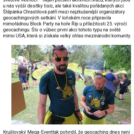
u nás vyšší desítky tisíc, ale také kvalitou pořádaných akcí.
Štěpánka Chrastilová patří mezi nejzkušenější organizátory
geocachingových setkání. V loňském roce připravila
mimořádnou Block Party na hoře Říp u příležitosti 25. výročí
geocachingu. Šlo o vůbec první akci tohoto typu na světě
mimo USA, která si získala velký ohlas mezinárodní komunity.
Krušlovský Mega-Eventtak potvrdil, že geocaching dnes není