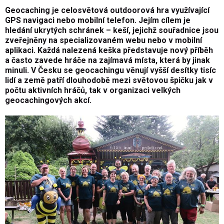
Geocaching je celosvětová outdoorová hra využívající
GPS navigaci nebo mobilní telefon. Jejím cílem je
hledání ukrytých schránek – keší, jejichž souřadnice jsou
zveřejněny na specializovaném webu nebo v mobilní
aplikaci. Každá nalezená keška představuje nový příběh
a často zavede hráče na zajímavá místa, která by jinak
minuli. V Česku se geocachingu věnují vyšší desítky tisíc
lidí a země patří dlouhodobě mezi světovou špičku jak v
počtu aktivních hráčů, tak v organizaci velkých
geocachingových akcí.