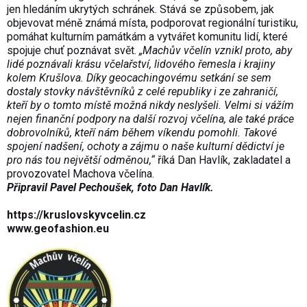
jen hledáním ukrytých schránek. Stává se způsobem, jak
objevovat méně známá místa, podporovat regionální turistiku,
pomáhat kulturním památkám a vytvářet komunitu lidí, které
spojuje chuť poznávat svět.
„Machův včelín vznikl proto, aby
lidé poznávali krásu včelařství, lidového řemesla i krajiny
kolem Krušlova. Díky geocachingovému setkání se sem
dostaly stovky návštěvníků z celé republiky i ze zahraničí,
kteří by o tomto místě možná nikdy neslyšeli. Velmi si vážím
nejen finanční podpory na další rozvoj včelína, ale také práce
dobrovolníků, kteří nám během víkendu pomohli. Takové
spojení nadšení, ochoty a zájmu o naše kulturní dědictví je
pro nás tou největší odměnou,“
říká Dan Havlík, zakladatel a
provozovatel Machova včelína.
Připravil Pavel Pechoušek, foto Dan Havlík.
https://kruslovskyvcelin.cz
www.geofashion.eu