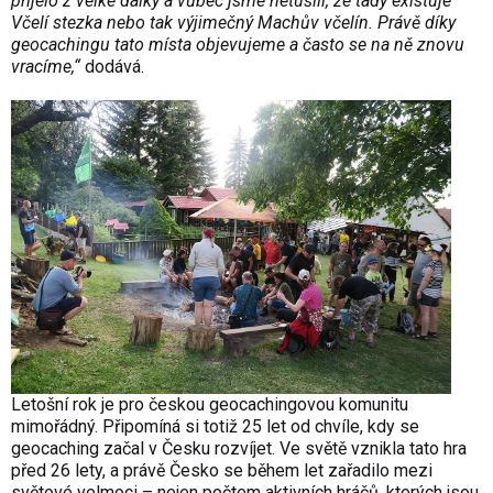
přijelo z velké dálky a vůbec jsme netušili, že tady existuje
Včelí stezka nebo tak výjimečný Machův včelín. Právě díky
geocachingu tato místa objevujeme a často se na ně znovu
vracíme,“
dodává.
Letošní rok je pro českou geocachingovou komunitu
mimořádný. Připomíná si totiž 25 let od chvíle, kdy se
geocaching začal v Česku rozvíjet. Ve světě vznikla tato hra
před 26 lety, a právě Česko se během let zařadilo mezi
světové velmoci – nejen počtem aktivních hráčů, kterých jsou