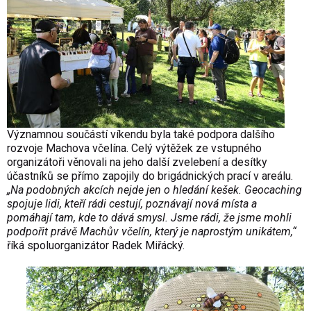
Významnou součástí víkendu byla také podpora dalšího
rozvoje Machova včelína. Celý výtěžek ze vstupného
organizátoři věnovali na jeho další zvelebení a desítky
účastníků se přímo zapojily do brigádnických prací v areálu.
„Na podobných akcích nejde jen o hledání kešek. Geocaching
spojuje lidi, kteří rádi cestují, poznávají nová místa a
pomáhají tam, kde to dává smysl. Jsme rádi, že jsme mohli
podpořit právě Machův včelín, který je naprostým unikátem,“
říká spoluorganizátor Radek Miřácký.