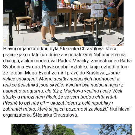
Hlavní organizátorkou byla Štěpánka Chrastilová, která
pracuje jako státní úřednice a v nedalekých Nahořanech má
chalupu, a akci moderoval Radek Miřácký, zaměstnanec Rádia
Svobodná Evropa. Právě osobní vztah ke kraji rozhodl o tom,
že letošní Mega-Event zamířil právě do Krušlova.
„Jsme
velice spokojení. Máme desítky nadšených hodnocení a
reakce účastníků jsou skvělé. Všichni byli nadšení nejen z
nabitého programu, ale též z Machova včelína i celé Včelí
stezky a mnozí nám říkali, že se sem budou chtít vrátit.
Přesně to byl náš cíl – ukázat lidem z celé republiky i
zahraničí místo, které si jejich pozornost zaslouží,“
říká hlavní
organizátorka Štěpánka Chrastilová.