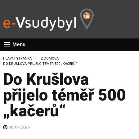
Menu
HLAVNÍ STRÁNKA
Z DOMOVA
CURRENT:
DO KRUŠLOVA PŘIJELO TÉMĚŘ 500 „KAČERŮ“
Do Krušlova
přijelo téměř 500
„kačerů“
06. 07. 2026