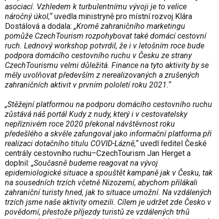
asociací. Vzhledem k turbulentnímu vývoji je to velice
náročný úkol,“
uvedla ministryně pro místní rozvoj Klára
Dostálová a dodala:
„Kromě zahraničního marketingu
pomůže CzechTourism rozpohybovat také domácí cestovní
ruch. Lednový workshop potvrdil, že i v letošním roce bude
podpora domácího cestovního ruchu v Česku ze strany
CzechTourismu velmi důležitá. Finance na tyto aktivity by se
měly uvolňovat především z nerealizovaných a zrušených
zahraničních aktivit v prvním pololetí roku 2021.“
„Stěžejní platformou na podporu domácího cestovního ruchu
zůstává náš portál Kudy z nudy, který i v cestovatelsky
nepříznivém roce 2020 překonal návštěvnost roku
předešlého a skvěle zafungoval jako informační platforma při
realizaci dotačního titulu COVID-Lázně,“
uvedl ředitel České
centrály cestovního ruchu–CzechTourism Jan Herget a
doplnil:
„Současně budeme reagovat na vývoj
epidemiologické situace a spouštět kampaně jak v Česku, tak
na sousedních trzích včetně Nizozemí, abychom přilákali
zahraniční turisty hned, jak to situace umožní. Na vzdálených
trzích jsme naše aktivity omezili. Cílem je udržet zde Česko v
povědomí, přestože příjezdy turistů ze vzdálených trhů