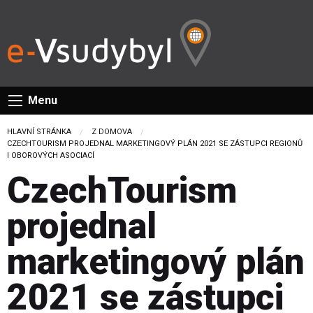
Menu
HLAVNÍ STRÁNKA
Z DOMOVA
CURRENT:
CZECHTOURISM PROJEDNAL MARKETINGOVÝ PLÁN 2021 SE ZÁSTUPCI REGIONŮ
I OBOROVÝCH ASOCIACÍ
CzechTourism
projednal
marketingový plán
2021 se zástupci