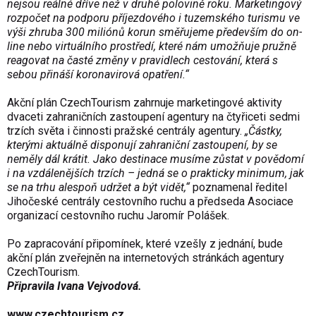
nejsou reálné dříve než v druhé polovině roku. Marketingový
rozpočet na podporu příjezdového i tuzemského turismu ve
výši zhruba 300 miliónů korun směřujeme především do on-
line nebo virtuálního prostředí, které nám umožňuje pružně
reagovat na časté změny v pravidlech cestování, která s
sebou přináší koronavirová opatření.“
Akční plán CzechTourism zahrnuje marketingové aktivity
dvaceti zahraničních zastoupení agentury na čtyřiceti sedmi
trzích světa i činnosti pražské centrály agentury.
„Částky,
kterými aktuálně disponují zahraniční zastoupení, by se
neměly dál krátit. Jako destinace musíme zůstat v povědomí
i na vzdálenějších trzích – jedná se o prakticky minimum, jak
se na trhu alespoň udržet a být vidět,“
poznamenal ředitel
Jihočeské centrály cestovního ruchu a předseda Asociace
organizací cestovního ruchu Jaromír Polášek.
Po zapracování připomínek, které vzešly z jednání, bude
akční plán zveřejněn na internetových stránkách agentury
CzechTourism.
Připravila Ivana Vejvodová.
www.czechtourism.cz