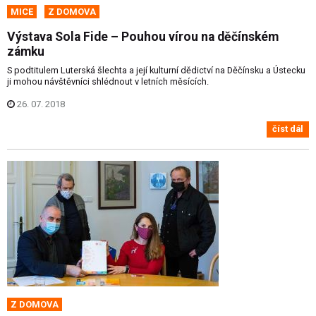
MICE
Z DOMOVA
Výstava Sola Fide – Pouhou vírou na děčínském
zámku
S podtitulem Luterská šlechta a její kulturní dědictví na Děčínsku a Ústecku
ji mohou návštěvníci shlédnout v letních měsících.
26. 07. 2018
číst dál
Z DOMOVA