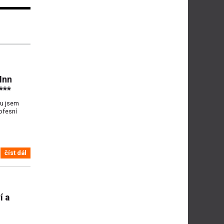
 Inn
***
ou jsem
ofesní
číst dál
í a