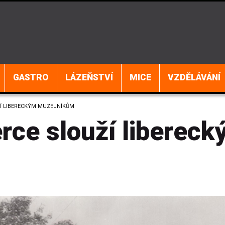
GASTRO
LÁZEŇSTVÍ
MICE
VZDĚLÁVÁNÍ
ŽÍ LIBERECKÝM MUZEJNÍKŮM
rce slouží liberec