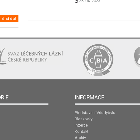
25. 04. 2023
číst dál
RIE
INFORMACE
Představení Všudybylu
Bleskovky
Inzerce
Kontakt
Archiv