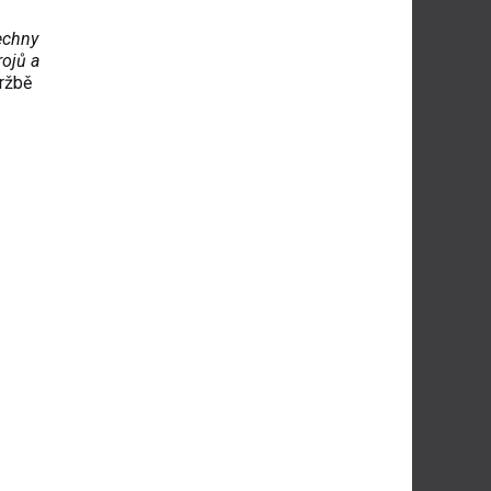
echny
rojů a
držbě