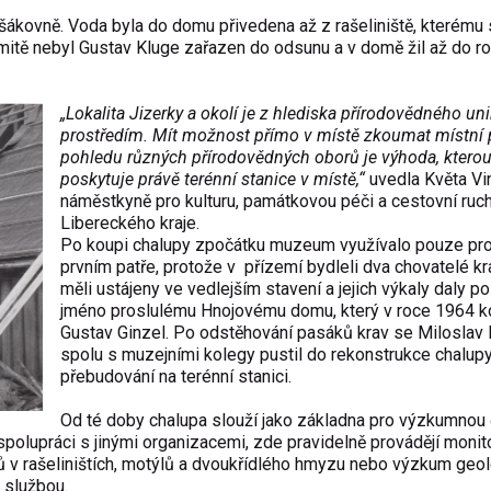
šákovně. Voda byla do domu přivedena až z rašeliniště, kterému
mitě nebyl Gustav Kluge zařazen do odsunu a v domě žil až do r
„Lokalita Jizerky a okolí je z hlediska přírodovědného un
prostředím. Mít možnost přímo v místě zkoumat místní 
pohledu různých přírodovědných oborů je výhoda, ktero
poskytuje právě terénní stanice v místě,“
uvedla Květa Vin
náměstkyně pro kulturu, památkovou péči a cestovní ruc
Libereckého kraje.
Po koupi chalupy zpočátku muzeum využívalo pouze pro
prvním patře, protože v přízemí bydleli dva chovatelé kr
měli ustájeny ve vedlejším stavení a jejich výkaly daly po
jméno proslulému Hnojovému domu, který v roce 1964 k
Gustav Ginzel. Po odstěhování pasáků krav se Miloslav 
spolu s muzejními kolegy pustil do rekonstrukce chalupy 
přebudování na terénní stanici.
Od té doby chalupa slouží jako základna pro výzkumnou 
polupráci s jinými organizacemi, zde pravidelně provádějí monit
ků v rašeliništích, motýlů a dvoukřídlého hmyzu nebo výzkum geo
 službou.