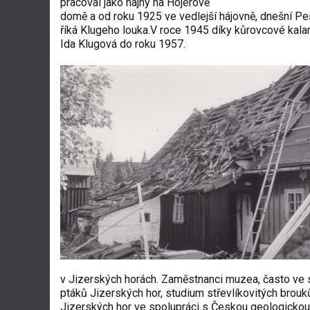
pracoval jako hajný na Hojerově
domě a od roku 1925 ve vedlejší hájovně, dnešní Pe
říká Klugeho louka.V roce 1945 díky kůrovcové kala
Ida Klugová do roku 1957.
v Jizerských horách. Zaměstnanci muzea, často ve s
ptáků Jizerských hor, studium střevlíkovitých brou
Jizerských hor ve spolupráci s Českou geologickou