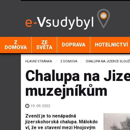
Z
ZE
DOPRAVA
HOTELNICTVÍ
DOMOVA
SVĚTA
HLAVNÍ STRÁNKA
Z DOMOVA
CURRENT:
CHALUPA NA JIZERCE SLOU
Chalupa na Jize
muzejníkům
19. 09. 2022
Zvenčí je to nenápadná
jizerskohorská chalupa. Málokdo
ví, že ve stavení mezi Hnojovým