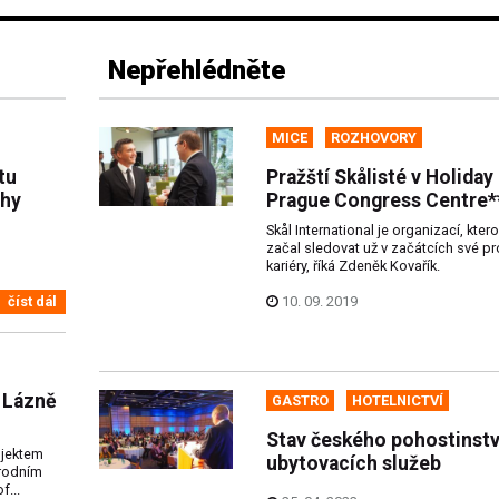
Nepřehlédněte
MICE
ROZHOVORY
tu
Pražští Skålisté v Holiday
chy
Prague Congress Centre*
Skål International je organizací, kter
začal sledovat už v začátcích své pr
kariéry, říká Zdeněk Kovařík.
10. 09. 2019
číst dál
u Lázně
GASTRO
HOTELNICTVÍ
Stav českého pohostinstv
ojektem
ubytovacích služeb
árodním
f...