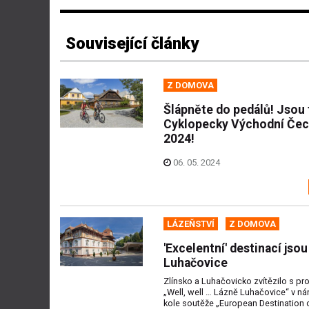
Související články
Z DOMOVA
Šlápněte do pedálů! Jsou 
Cyklopecky Východní Če
2024!
06. 05. 2024
LÁZEŇSTVÍ
Z DOMOVA
'Excelentní' destinací jso
Luhačovice
Zlínsko a Luhačovicko zvítězilo s pr
„Well, well … Lázně Luhačovice“ v n
kole soutěže „European Destination o