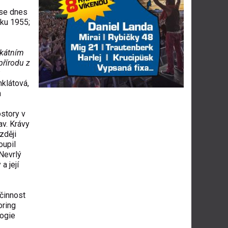
 se dnes
oku 1955;
ikátním
přírodu z
u
klátová,
h
story v
av. Krávy
zději
oupil
Nevrlý
a její
činnost
oring
logie