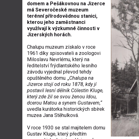
domem a Pešákovnou na Jizerce
má Severočeské muzeum
terénní přírodovědnou stanici,
kterou jeho zaměstnanci
využívají k výzkumné činnosti v
Jizerských horách.
Chalupu muzeum získalo v roce
1961 díky spisovateli a zoologovi
Miloslavu Nevrlému, který na
ředitelství frýdlantského lesního
závodu vyjednal převod tehdy
opuštěného domu.
„Chalupa na
Jizerce stojí od roku 1878, kdy jí
postavil lesní dělník Cölestin Kluge,
který zde žil se svou ženou Idou,
dcerou Matou a synem Gustavem,“
uvedla kurátorka historických sbírek
muzea Jana Stěhulková.
V roce 1930 se stal majitelem domu
Gustav Kluge, který předtím