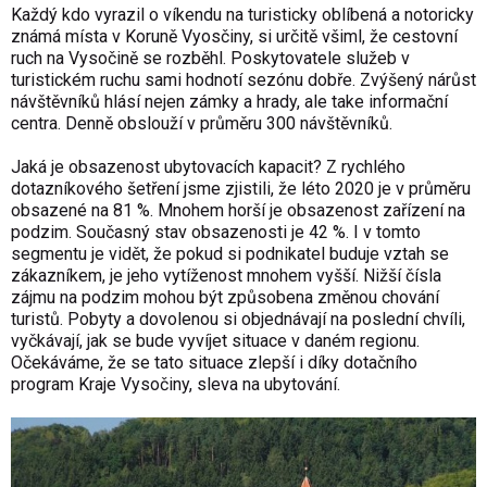
Každý kdo vyrazil o víkendu na turisticky oblíbená a notoricky
známá místa v Koruně Vyosčiny, si určitě všiml, že cestovní
ruch na Vysočině se rozběhl. Poskytovatele služeb v
turistickém ruchu sami hodnotí sezónu dobře. Zvýšený nárůst
návštěvníků hlásí nejen zámky a hrady, ale take informační
centra. Denně obslouží v průměru 300 návštěvníků.
Jaká je obsazenost ubytovacích kapacit? Z rychlého
dotazníkového šetření jsme zjistili, že léto 2020 je v průměru
obsazené na 81 %. Mnohem horší je obsazenost zařízení na
podzim. Současný stav obsazenosti je 42 %. I v tomto
segmentu je vidět, že pokud si podnikatel buduje vztah se
zákazníkem, je jeho vytíženost mnohem vyšší. Nižší čísla
zájmu na podzim mohou být způsobena změnou chování
turistů. Pobyty a dovolenou si objednávají na poslední chvíli,
vyčkávají, jak se bude vyvíjet situace v daném regionu.
Očekáváme, že se tato situace zlepší i díky dotačního
program Kraje Vysočiny, sleva na ubytování.