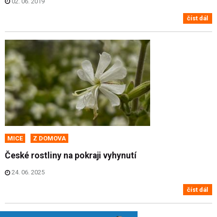
02. 06. 2019
číst dál
MICE
Z DOMOVA
České rostliny na pokraji vyhynutí
24. 06. 2025
číst dál