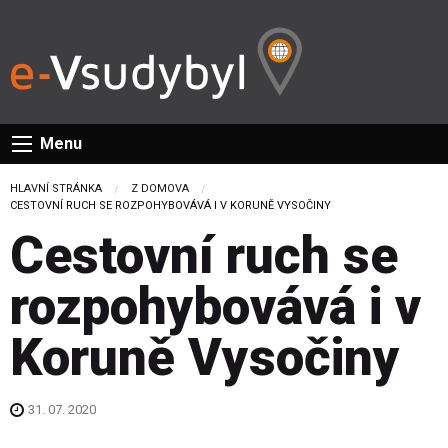
Menu
HLAVNÍ STRÁNKA
Z DOMOVA
CURRENT:
CESTOVNÍ RUCH SE ROZPOHYBOVÁVÁ I V KORUNĚ VYSOČINY
Cestovní ruch se
rozpohybovává i v
Koruně Vysočiny
31. 07. 2020