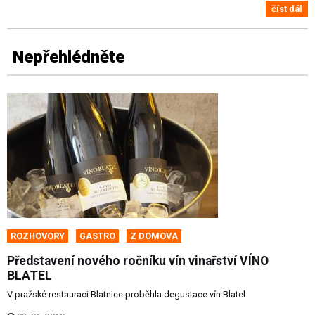
číst dál
Nepřehlédněte
ROZHOVORY
GASTRO
Z DOMOVA
Představení nového ročníku vín vinařství VÍNO
BLATEL
V pražské restauraci Blatnice proběhla degustace vín Blatel.