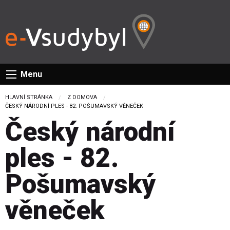
Menu
HLAVNÍ STRÁNKA
Z DOMOVA
CURRENT:
ČESKÝ NÁRODNÍ PLES - 82. POŠUMAVSKÝ VĚNEČEK
Český národní
ples - 82.
Pošumavský
věneček