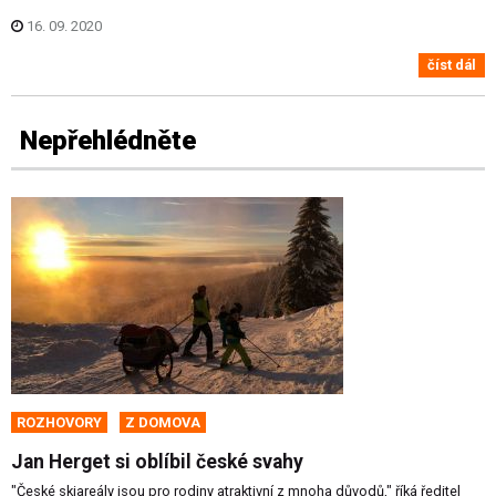
16. 09. 2020
číst dál
Nepřehlédněte
ROZHOVORY
Z DOMOVA
Jan Herget si oblíbil české svahy
"České skiareály jsou pro rodiny atraktivní z mnoha důvodů," říká ředitel