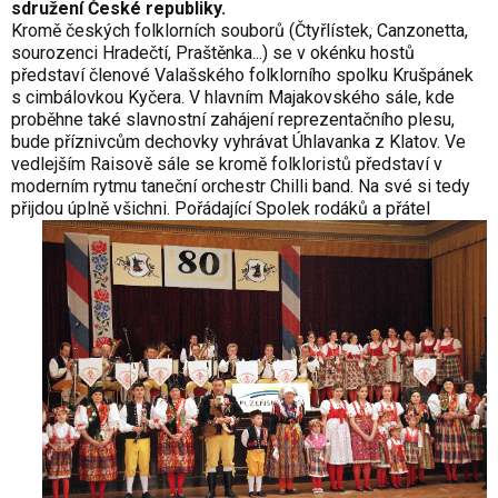
sdružení České republiky.
Kromě českých folklorních souborů (Čtyřlístek, Canzonetta,
sourozenci Hradečtí, Praštěnka...) se v okénku hostů
představí členové Valašského folklorního spolku Krušpánek
s cimbálovkou Kyčera. V hlavním Majakovského sále, kde
proběhne také slavnostní zahájení reprezentačního plesu,
bude příznivcům dechovky vyhrávat Úhlavanka z Klatov. Ve
vedlejším Raisově sále se kromě folkloristů představí v
moderním rytmu taneční orchestr Chilli band. Na své si tedy
přijdou úplně všichni.
Pořádající Spolek rodáků a přátel