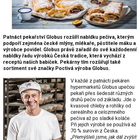
Patnáct pekařství Globus rozšíří nabídku pečiva, kterým
podpoří zejména české mlýny, mlékaře, pěstitele máku a
výrobce povidel. Globus právě zařadil do své každodenní
nabídky řadu výrobků Česká tradice, která vychází z
receptů našich babiček. Pekárny tím rozšiřují také
sortiment své značky Poctivá výroba Globus.
V každé z patnácti pekáren
hypermarketů Globus upečou
pekaři přes šedesát různých
druhů pečiv od základu. Jde o
kvasové chleby a rohlíky od
cereálního a celozrnného
pečiva až po sladké koláče.
Při jejich výrobě se používá až
70 % surovin z Česka.
„Přemýšleli jsme, jak dál zvýšit