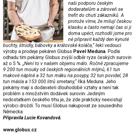
naši podporu českým
dodavatelům a zároveň se
trefit do chutí zákazníků. A
protože víme, že milují českou
klasiku a často nemají čas si ji
doma upéct, rozhodli jsme pro
ně připravit každý den kynuté
buchty, štrúdly, bábovky a královské koláče,“
řekl vedoucí
výroby a prodeje pekáren Globus
Pavel Meduna
. Podle
odhadu tím pekárny Globus zvýší odběr ryze českých surovin
až o 5 %.
„Není to v našem objemu málo. Ročně zpracujeme
9 200 tun mouky od českých regionálních mlýnů, 61 tun
makové náplně a 32 tun máku na posypy, 32 tun povidel, 28
tun másla a 153 000 litrů smetany,“
říká Meduna. Jeho
pekárny mají s dodavateli dlouhodobé vztahy a není tak
problém s množstvím dodávek surovin
.
Jediným
nedostatkem českého trhu je, že zde prakticky neexistují
výrobci droždí. To musí Globus nakupovat ze sousedního
Německa.
Připravila Lucie Kovandová.
www.globus.cz