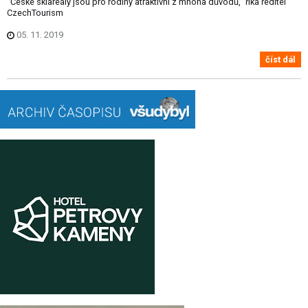
"České skiareály jsou pro rodiny atraktivní z mnoha důvodů," říká ředitel
CzechTourism
05. 11. 2019
číst dál