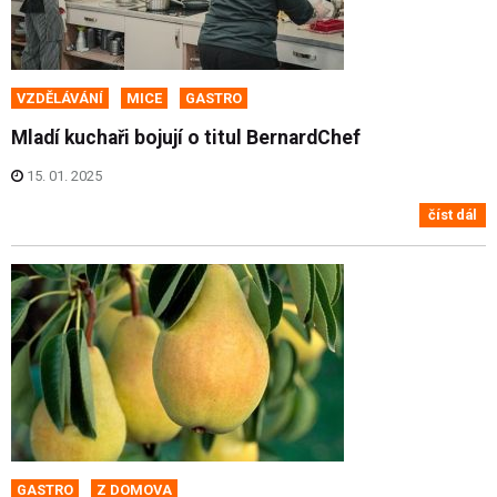
VZDĚLÁVÁNÍ
MICE
GASTRO
Mladí kuchaři bojují o titul BernardChef
15. 01. 2025
číst dál
GASTRO
Z DOMOVA