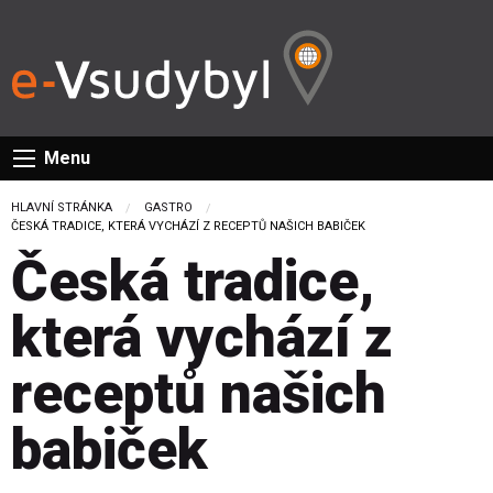
Menu
HLAVNÍ STRÁNKA
GASTRO
CURRENT:
ČESKÁ TRADICE, KTERÁ VYCHÁZÍ Z RECEPTŮ NAŠICH BABIČEK
Česká tradice,
která vychází z
receptů našich
babiček