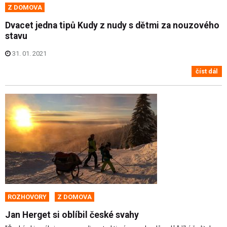
Z DOMOVA
Dvacet jedna tipů Kudy z nudy s dětmi za nouzového
stavu
31. 01. 2021
číst dál
ROZHOVORY
Z DOMOVA
Jan Herget si oblíbil české svahy